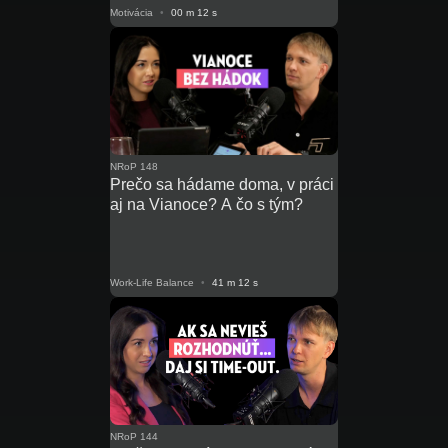
Motivácia
•
00 m 12 s
NRoP 148
Prečo sa hádame doma, v práci
aj na Vianoce? A čo s tým?
Work-Life Balance
•
41 m 12 s
NRoP 144