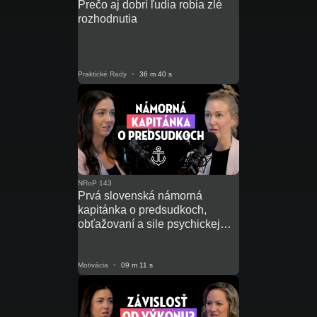
Prečo aj dobrí ľudia robia zlé
rozhodnutia
Praktické Rady
•
36 m 40 s
NRoP 143
Prvá slovenská námorná
kapitánka o predsudkoch,
obťažovaní a sile psychickej
odolnosti
Motivácia
•
09 m 11 s