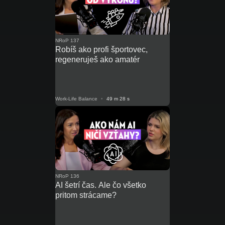
NRoP 137
Robíš ako profi športovec,
regeneruješ ako amatér
Work-Life Balance
•
49 m 28 s
NRoP 136
AI šetrí čas. Ale čo všetko
pritom strácame?