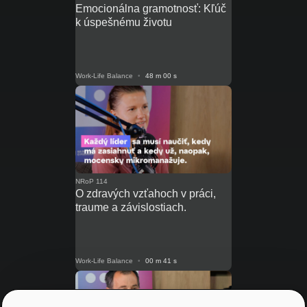
Emocionálna gramotnosť: Kľúč
k úspešnému životu
Work-Life Balance
•
48 m 00 s
NRoP 114
O zdravých vzťahoch v práci,
traume a závislostiach.
Work-Life Balance
•
00 m 41 s