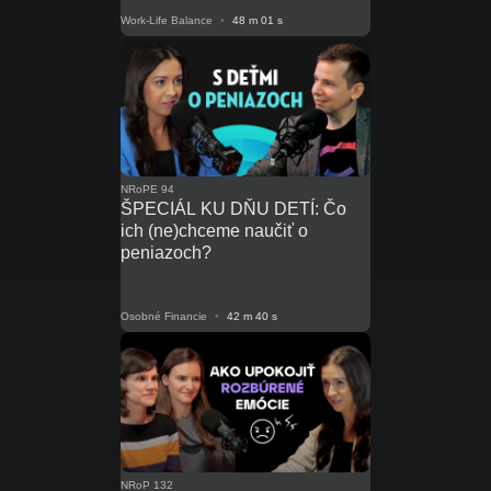
Work-Life Balance
•
48 m 01 s
NRoPE 94
ŠPECIÁL KU DŇU DETÍ: Čo
ich (ne)chceme naučiť o
peniazoch?
Osobné Financie
•
42 m 40 s
NRoP 132