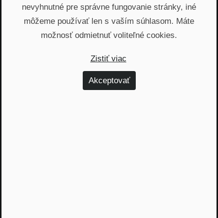
O podnikaní V posunkovom jazyku work-life
nevyhnutné pre správne fungovanie stránky, iné
balance
môžeme používať len s vaším súhlasom. Máte
NRoP 077: Ako podnikať
naplno a nevyhorieť?
možnosť odmietnuť voliteľné cookies.
Zistiť viac
5. apríla 2022
Akceptovať
O podnikaní V posunkovom jazyku work-life
balance
NRoP 075: Aj firma má svoje
duševné zdravie
8. marca 2022