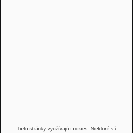
14. júna 2022
O podnikaní V posunkovom jazyku work-life
balance
NRoP 080: Osobnosť lídra sa
buduje neustále
17. mája 2022
Tieto stránky využívajú cookies. Niektoré sú