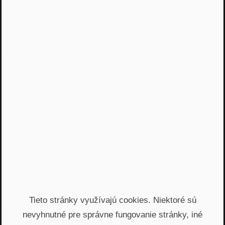
Obchod A Marketing
•
55 m 14 s
NRoP 119
Otvorenosť vo financiách je
kľúčová. Pózerstvo na
sociálnych sieťach sa dá ľahko
odhaliť
Obchod A Marketing
•
01 m 14 s
Tieto stránky využívajú cookies. Niektoré sú
nevyhnutné pre správne fungovanie stránky, iné
NRoP 115