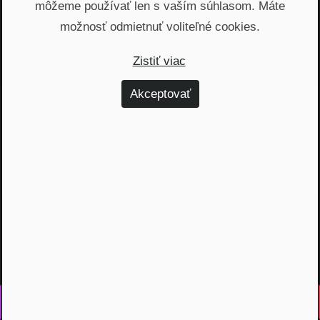
môžeme používať len s vaším súhlasom. Máte
Ako zásobovať Európu umením
z Horného Zemplína
možnosť odmietnuť voliteľné cookies.
Zistiť viac
Obchod A Marketing
•
34 m 35 s
Akceptovať
Načítať viac
Vyrobené s láskou na Slovensku