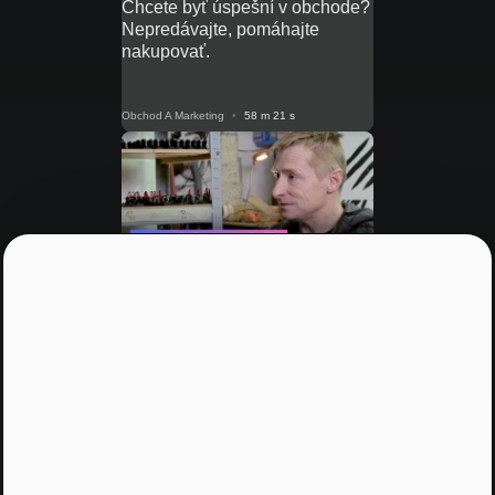
Chcete byť úspešní v obchode?
Nepredávajte, pomáhajte
nakupovať.
Obchod A Marketing
•
58 m 21 s
NRoP 129
Svetový dizajn z Kriváňa do
celého sveta
Obchod A Marketing
•
32 m 31 s