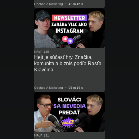
Obchod A Marketing
•
42 m 45 s
NRoP 135
Hejt je súčasť hry. Značka,
komunita a biznis podľa Rasťa
Kiavčina
Obchod A Marketing
•
05 m 16 s
NRoP 131