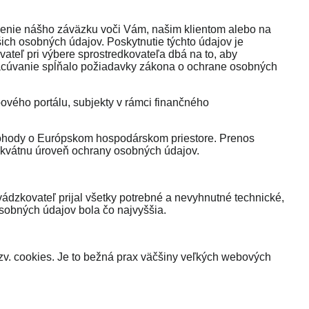
nenie nášho záväzku voči Vám, našim klientom alebo na
ich osobných údajov. Poskytnutie týchto údajov je
ateľ pri výbere sprostredkovateľa dbá na to, aby
pracúvanie spĺňalo požiadavky zákona o ochrane osobných
ového portálu, subjekty v rámci finančného
 Dohody o Európskom hospodárskom priestore. Prenos
dekvátnu úroveň ochrany osobných údajov.
dzkovateľ prijal všetky potrebné a nevyhnutné technické,
obných údajov bola čo najvyššia.
zv. cookies. Je to bežná prax väčšiny veľkých webových