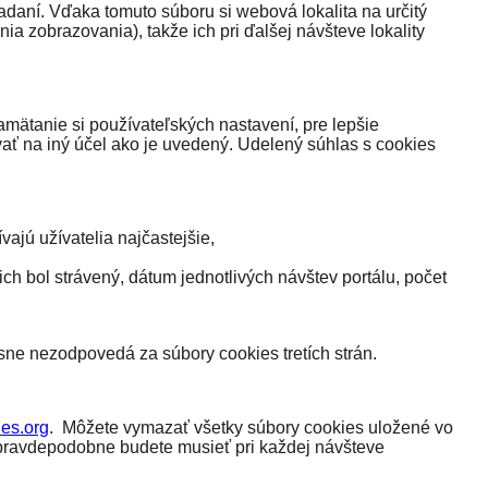
iadaní. Vďaka tomuto súboru si webová lokalita na určitý
a zobrazovania), takže ich pri ďalšej návšteve lokality
mätanie si používateľských nastavení, pre lepšie
ť na iný účel ako je uvedený. Udelený súhlas s cookies
ajú užívatelia najčastejšie,
ich bol strávený, dátum jednotlivých návštev portálu, počet
ne nezodpovedá za súbory cookies tretích strán.
es.org
. Môžete vymazať všetky súbory cookies uložené vo
k pravdepodobne budete musieť pri každej návšteve