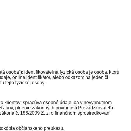
utá osoba
“); identifikovateľná fyzická osoba je osoba, ktorú
daje, online identifikátor, alebo odkazom na jeden či
tu tejto fyzickej osoby.
o klientovi spracúva osobné údaje iba v nevyhnutnom
ťahov, plnenie zákonných povinností Prevádzkovateľa.
kona č. 186/2009 Z. z. o finančnom sprostredkovaní
fotokópia občianskeho preukazu,