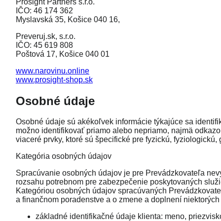
Prosight Partners s.r.o.
IČO: 46 174 362
Myslavská 35, Košice 040 16,
Preveruj.sk, s.r.o.
IČO: 45 619 808
Poštová 17, Košice 040 01
www.narovinu.online
www.prosight-shop.sk
Osobné údaje
Osobné údaje sú akékoľvek informácie týkajúce sa identifiko
možno identifikovať priamo alebo nepriamo, najmä odkazom n
viaceré prvky, ktoré sú špecifické pre fyzickú, fyziologickú
Kategória osobných údajov
Spracúvanie osobných údajov je pre Prevádzkovateľa nevy
rozsahu potrebnom pre zabezpečenie poskytovaných služi
Kategóriou osobných údajov spracúvaných Prevádzkovateľ
a finančnom poradenstve a o zmene a doplnení niektorých
základné identifikačné údaje klienta: meno, priezvis