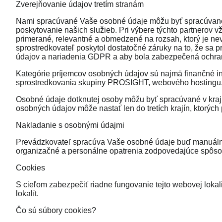
Zverejňovanie údajov tretím stranám
Nami spracúvané Vaše osobné údaje môžu byť spracúvané a
poskytovanie našich služieb. Pri výbere týchto partnerov 
primerané, relevantné a obmedzené na rozsah, ktorý je nev
sprostredkovateľ poskytol dostatočné záruky na to, že sa
údajov a nariadenia GDPR a aby bola zabezpečená ochran
Kategórie príjemcov osobných údajov sú najmä finančné inš
sprostredkovania skupiny PROSIGHT, webového hostingu, 
Osobné údaje dotknutej osoby môžu byť spracúvané v kraj
osobných údajov môže nastať len do tretích krajín, ktorý
Nakladanie s osobnými údajmi
Prevádzkovateľ spracúva Vaše osobné údaje buď manuálne a
organizačné a personálne opatrenia zodpovedajúce spôso
Cookies
S cieľom zabezpečiť riadne fungovanie tejto webovej loka
lokalít.
Čo sú súbory cookies?