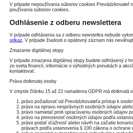
V prípade nepoužívania súborov cookies Prevádzkovateľ n
používania súborov cookies.
Odhlásenie z odberu newslettera
V prípade odhlásenia sa z odberu newslettra nebude vykon
odkaz
. V prípade žiadosti o opätovný záznam nás neváhajt
Zmazanie digitálnej stopy
V prípade zmazania digitálnej stopy budete odhlásený z h
zo sveta financií, informácie o výhodných ponukách a akciá
kontaktovať.
Práva dotknutej osoby
V zmysle článku 15 až 22 nariadenia GDPR má dotknutá o
právo požadovať od Prevádzkovateľa prístup k osob
právo na opravu nesprávnych osobných údajov alebo
právo namietať proti spracúvaniu osobných údajov p
právo na prenosnosť osobných údajov podľa ustanov
právo podať sťažnosť alebo návrh na začatie konani
právach podľa ustanovenia § 100 zákona o ochrane 