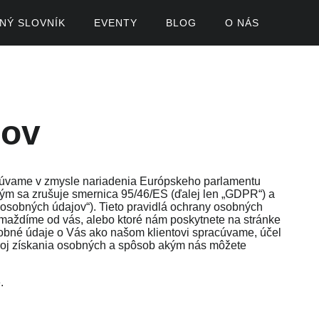
ČNÝ SLOVNÍK
EVENTY
BLOG
O NÁS
jov
acúvame v zmysle nariadenia Európskeho parlamentu
m sa zrušuje smernica 95/46/ES (ďalej len „
GDPR
“) a
 osobných údajov
“). Tieto pravidlá ochrany osobných
maždíme od vás, alebo ktoré nám poskytnete na stránke
obné údaje o Vás ako našom klientovi spracúvame, účel
roj získania osobných a spôsob akým nás môžete
.