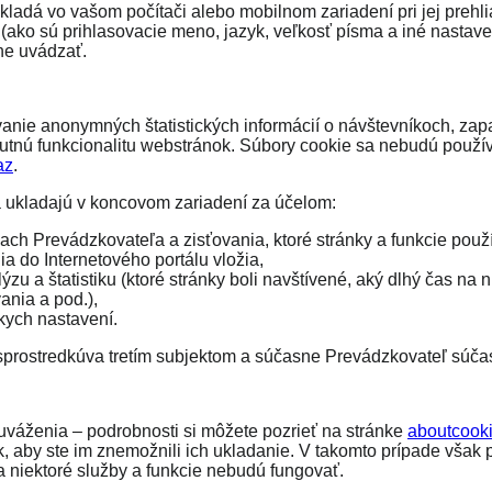
ukladá vo vašom počítači alebo mobilnom zariadení pri jej prehl
ako sú prihlasovacie meno, jazyk, veľkosť písma a iné nastaveni
vne uvádzať.
nie anonymných štatistických informácií o návštevníkoch, zapa
tnú funkcionalitu webstránok. Súbory cookie sa nebudú používa
az
.
 sa ukladajú v koncovom zariadení za účelom:
h Prevádzkovateľa a zisťovania, ktoré stránky a funkcie použív
a do Internetového portálu vložia,
 a štatistiku (ktoré stránky boli navštívené, aký dlhý čas na n
ania a pod.),
ych nastavení.
prostredkúva tretím subjektom a súčasne Prevádzkovateľ súčas
váženia – podrobnosti si môžete pozrieť na stránke
aboutcooki
k, aby ste im znemožnili ich ukladanie. V takomto prípade vša
 niektoré služby a funkcie nebudú fungovať.