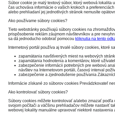
Súbor cookie je malý textový súbor, ktorý webová lokalita 
čas uchováva informácie o vašich krokoch a preferenciách (
alebo prehliadaní jej jednotlivých stránok nemusíte opäto
Ako používame súbory cookies?
Tieto webstránky používajú súbory cookies na zhromažďova
prispôsobenie reklám záujmom návštevníkov a pre nevyhnu
sa dá jednoducho odobrať pomocou
kliknutia na tento odk
Internetový portál používa aj trvalé súbory cookies, ktoré
zapamätania navštívených miest na webových stránkac
zapamätania hodnotenia a komentárov, ktoré užívateli
zabezpečenie informácii potrebných pre webovú analýzu
návštev na Internetovom portáli, časový interval požív
zabezpečenie a zjednodušenie používania Zákazníck
Informácie získané zo súborov cookies Prevádzkovateľ nes
Ako kontrolovať súbory cookies?
Súbory cookies môžete
kontrolovať a/alebo zmazať
podľa u
svojom počítači a väčšinu prehliadačov môžete nastaviť ta
webovej lokality manuálne upravovať niektoré nastavenia a