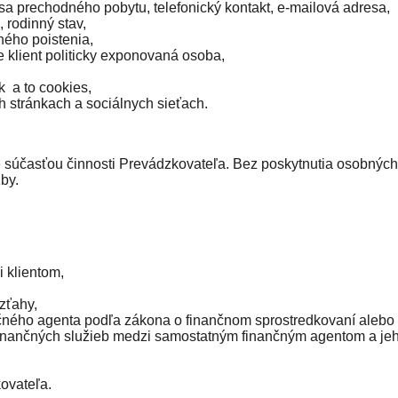
esa prechodného pobytu, telefonický kontakt, e-mailová adresa,
 rodinný stav,
ného poistenia,
e klient politicky exponovaná osoba,
k a to cookies,
h stránkach a sociálnych sieťach.
súčasťou činnosti Prevádzkovateľa. Bez poskytnutia osobných 
by.
 klientom,
zťahy,
nčného agenta podľa zákona o finančnom sprostredkovaní alebo 
 finančných služieb medzi samostatným finančným agentom a j
ovateľa.