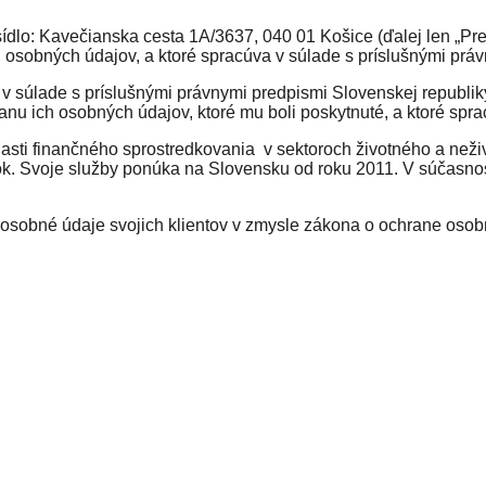
sídlo: Kavečianska cesta 1A/3637, 040 01 Košice (ďalej len „
Pre
osobných údajov, a ktoré spracúva v súlade s príslušnými práv
 súlade s príslušnými právnymi predpismi Slovenskej republiky
nu ich osobných údajov, ktoré mu boli poskytnuté, a ktoré spra
asti finančného sprostredkovania v sektoroch životného a neži
hodok. Svoje služby ponúka na Slovensku od roku 2011. V súčasn
 osobné údaje svojich klientov v zmysle zákona o ochrane os