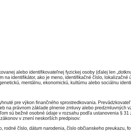
vanej alebo identifikovateľnej fyzickej osoby (ďalej len „
dotkn
a identifikátor, ako je meno, identifikačné číslo, lokalizačné ú
, genetickú, mentálnu, ekonomickú, kultúrnu alebo sociálnu identi
hnuté pre výkon finančného sprostredkovania. Prevádzkovateľ 
eb na právnom základe plnenie zmluvy alebo predzmluvných vz
om sú bežné osobné údaje v rozsahu podľa ustanovenia § 31 zá
 zákonov v znení neskorších predpisov:
ko, rodné číslo, dátum narodenia, číslo občianskeho preukazu, 