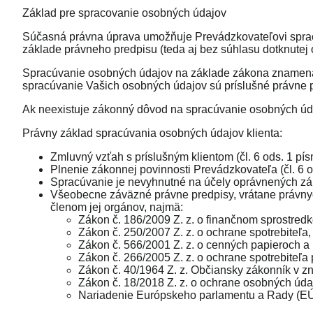
Základ pre spracovanie osobných údajov
Súčasná právna úprava umožňuje Prevádzkovateľovi spra
základe právneho predpisu (teda aj bez súhlasu dotknutej 
Spracúvanie osobných údajov na základe zákona znamená,
spracúvanie Vašich osobných údajov sú príslušné právne p
Ak neexistuje zákonný dôvod na spracúvanie osobných úd
Právny základ spracúvania osobných údajov klienta:
Zmluvný vzťah s príslušným klientom (čl. 6 ods. 1 p
Plnenie zákonnej povinnosti Prevádzkovateľa (čl. 6 
Spracúvanie je nevyhnutné na účely oprávnených záu
Všeobecne záväzné právne predpisy, vrátane právnyc
členom jej orgánov, najmä:
Zákon č. 186/2009 Z. z. o finančnom sprostred
Zákon č. 250/2007 Z. z. o ochrane spotrebiteľa,
Zákon č. 566/2001 Z. z. o cenných papieroch a
Zákon č. 266/2005 Z. z. o ochrane spotrebiteľa
Zákon č. 40/1964 Z. z. Občiansky zákonník v zn
Zákon č. 18/2018 Z. z. o ochrane osobných úda
Nariadenie Európskeho parlamentu a Rady (EÚ)