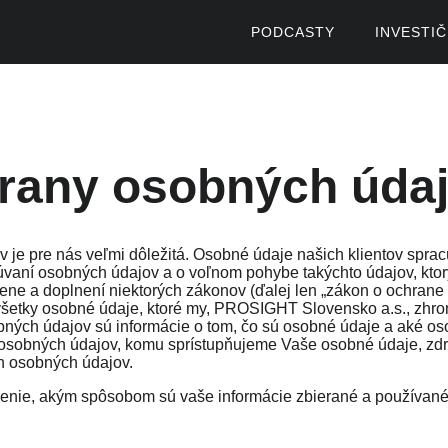
PODCASTY
INVESTI
any osobných úda
 je pre nás veľmi dôležitá. Osobné údaje našich klientov spr
vaní osobných údajov a o voľnom pohybe takýchto údajov, ktorý
ne a doplnení niektorých zákonov (ďalej len „
zákon o ochrane
všetky osobné údaje, ktoré my, PROSIGHT Slovensko a.s., zhro
ých údajov sú informácie o tom, čo sú osobné údaje a aké os
 osobných údajov, komu sprístupňujeme Vaše osobné údaje, zd
ch osobných údajov.
enie, akým spôsobom sú vaše informácie zbierané a používané