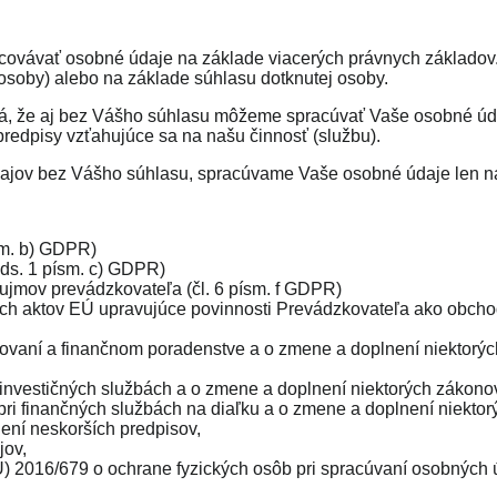
covávať osobné údaje na základe viacerých právnych základov
osoby) alebo na základe súhlasu dotknutej osoby.
 že aj bez Vášho súhlasu môžeme spracúvať Vaše osobné údaje
redpisy vzťahujúce sa na našu činnosť (službu).
ajov bez Vášho súhlasu, spracúvame Vaše osobné údaje len n
ísm. b) GDPR)
ods. 1 písm. c) GDPR)
jmov prevádzkovateľa (čl. 6 písm. f GDPR)
h aktov EÚ upravujúce povinnosti Prevádzkovateľa ako obchodn
kovaní a finančnom poradenstve a o zmene a doplnení niektorýc
 investičných službách a o zmene a doplnení niektorých zákono
 pri finančných službách na diaľku a o zmene a doplnení niekto
ení neskorších predpisov,
jov,
 2016/679 o ochrane fyzických osôb pri spracúvaní osobných 