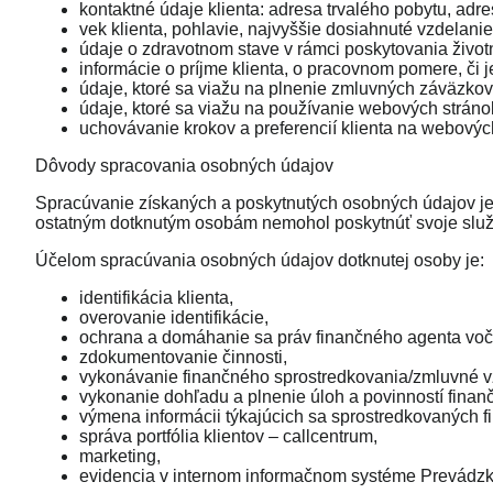
kontaktné údaje klienta: adresa trvalého pobytu, adr
vek klienta, pohlavie, najvyššie dosiahnuté vzdelanie,
údaje o zdravotnom stave v rámci poskytovania život
informácie o príjme klienta, o pracovnom pomere, či j
údaje, ktoré sa viažu na plnenie zmluvných záväzkov
údaje, ktoré sa viažu na používanie webových stráno
uchovávanie krokov a preferencií klienta na webovýc
Dôvody spracovania osobných údajov
Spracúvanie získaných a poskytnutých osobných údajov je 
ostatným dotknutým osobám nemohol poskytnúť svoje služ
Účelom spracúvania osobných údajov dotknutej osoby je:
identifikácia klienta,
overovanie identifikácie,
ochrana a domáhanie sa práv finančného agenta voči
zdokumentovanie činnosti,
vykonávanie finančného sprostredkovania/zmluvné v
vykonanie dohľadu a plnenie úloh a povinností fina
výmena informácii týkajúcich sa sprostredkovaných
správa portfólia klientov – callcentrum,
marketing,
evidencia v internom informačnom systéme Prevádzk