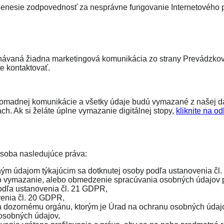
enesie zodpovednosť za nesprávne fungovanie Internetového p
ávaná žiadna marketingová komunikácia zo strany Prevádzkovate
e kontaktovať.
romadnej komunikácie a všetky údaje budú vymazané z našej da
ch. Ak si želáte úplne vymazanie digitálnej stopy,
kliknite na od
soba nasledujúce práva:
ným údajom týkajúcim sa dotknutej osoby podľa ustanovenia čl
 vymazanie, alebo obmedzenie spracúvania osobných údajov p
odľa ustanovenia čl. 21 GDPR,
enia čl. 20 GDPR,
a dozornému orgánu, ktorým je Úrad na ochranu osobných údajov
osobných údajov,