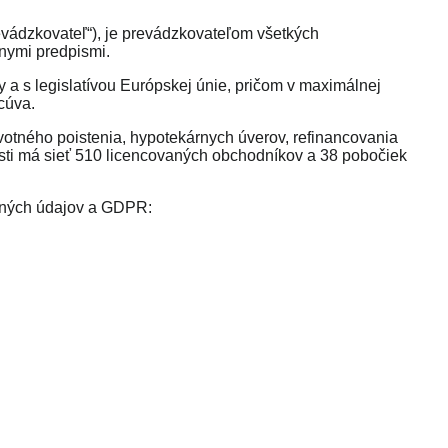
vádzkovateľ
“), je prevádzkovateľom všetkých
nymi predpismi.
 a s legislatívou Európskej únie, pričom v maximálnej
cúva.
votného poistenia, hypotekárnych úverov, refinancovania
osti má sieť 510 licencovaných obchodníkov a 38 pobočiek
obných údajov a GDPR: