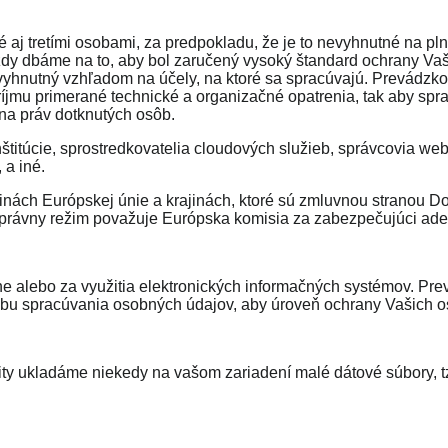
j tretími osobami, za predpokladu, že je to nevyhnutné na pl
vždy dbáme na to, aby bol zaručený vysoký štandard ochrany Vaš
yhnutný vzhľadom na účely, na ktoré sa spracúvajú. Prevádzkov
 príjmu primerané technické a organizačné opatrenia, tak aby s
a práv dotknutých osôb.
titúcie, sprostredkovatelia cloudových služieb, správcovia web
a iné.
inách Európskej únie a krajinách, ktoré sú zmluvnou stranou
ch právny režim považuje Európska komisia za zabezpečujúci a
lebo za využitia elektronických informačných systémov. Prevá
bu spracúvania osobných údajov, aby úroveň ochrany Vašich os
lity ukladáme niekedy na vašom zariadení malé dátové súbory, t