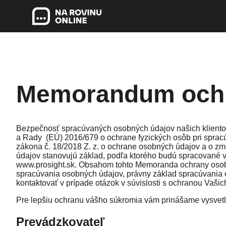
Memorandum ochr
Bezpečnosť spracúvaných osobných údajov našich klientov
a Rady (EÚ) 2016/679 o ochrane fyzických osôb pri spracú
zákona č. 18/2018 Z. z. o ochrane osobných údajov a o zme
údajov stanovujú základ, podľa ktorého budú spracované 
www.prosight.sk. Obsahom tohto Memoranda ochrany osobn
spracúvania osobných údajov, právny základ spracúvania
kontaktovať v prípade otázok v súvislosti s ochranou Vaši
Pre lepšiu ochranu vášho súkromia vám prinášame vysvetl
Prevádzkovateľ