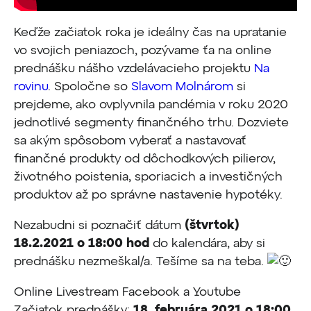
Keďže začiatok roka je ideálny čas na upratanie
vo svojich peniazoch, pozývame ťa na online
prednášku nášho vzdelávacieho projektu
Na
rovinu
. Spoločne so
Slavom Molnárom
si
prejdeme, ako ovplyvnila pandémia v roku 2020
jednotlivé segmenty finančného trhu. Dozviete
sa akým spôsobom vyberať a nastavovať
finančné produkty od dôchodkových pilierov,
životného poistenia, sporiacich a investičných
produktov až po správne nastavenie hypotéky.
Nezabudni si poznačiť dátum
(štvrtok)
18.2.2021 o 18:00 hod
do kalendára, aby si
prednášku nezmeškal/a. Tešíme sa na teba.
Online Livestream Facebook a Youtube
Začiatok prednášky:
18. februára 2021 o 18:00