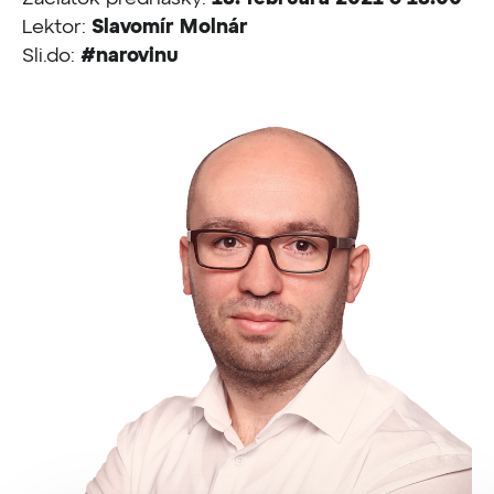
Lektor:
Slavomír Molnár
Sli.do:
#narovinu