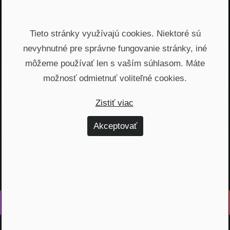
Email
Tieto stránky využívajú cookies. Niektoré sú
Odoslať
nevyhnutné pre správne fungovanie stránky, iné
môžeme používať len s vaším súhlasom. Máte
Automatický prístup k najnovším podcastom, livestreamom
možnosť odmietnuť voliteľné cookies.
a informáciam z biznisu. Newsletter posielame
prostredníctvom služby Mailchimp. Prihlásením sa súhlasíte
Zistiť viac
so
spracovaním osobných údajov
.
Akceptovať
Vyrobené s láskou na Slovensku
Na rovinu rozprávame o fungovaní finančných produktov,