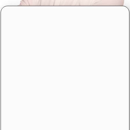
Slavomír Molnár
finančný sprostredkovateľ
Slavov príbeh vo finančnom sprostredkovaní sa
začal písať v máji 2008. Jeho cieľom bolo zmeniť
vnímanie práce finančného sprostredkovania a
patriť medzi úplnú špičku v odbornosti na
Slovensku. V roku 2010 vznikla jeho prvá verzia
osobnej stránky, prvé odborné články. Spoločne
so svojím tímom sa podielali na vývoji rôznych
online kalkulačiek a porovnávačoch životného