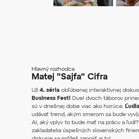
Hlavný rozhodca
Matej "Sajfa" Cifra
Už
4. séria
obľúbenej interaktívnej disku
Business Fest!
Duel dvoch táborov prines
sú v dnešnej dobe viac ako horúce.
Ľudi
udávať trend, akým smerom sa bude vyvíja
AI, aký vplyv to bude mať na prácu a ľudí
zakladatelia úspešných slovenských firie
diskusie sa môžeš zapojiť aj ty!