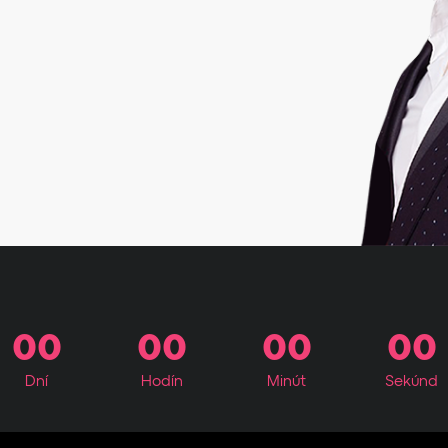
00
00
00
00
Dní
Hodín
Minút
Sekúnd