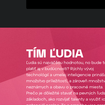
TÍM ĽUDIA
Ľudia sú najväčšou hodnotou, no bude t
platiť aj v budúcnosti? Rýchly vývoj
technológií a umelej inteligencie prináš
množstvo príležitostí, a zároveň množst
neznámych a obavu o pracovné miesta.
Prečo je dôležité stavať na pevných ľud
základoch, ako rozvíjať talenty a využiť i