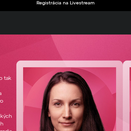
Registrácia na Livestream
o tak
a
vo
ských
ch