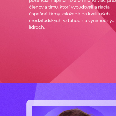
potenciál naplno. To a omnoho viac prez
členovia tímu, ktorí vybudovali a riadia
úspešné firmy založené na kvalitných
medziľudských vzťahoch a výnimočnýc
lídroch.