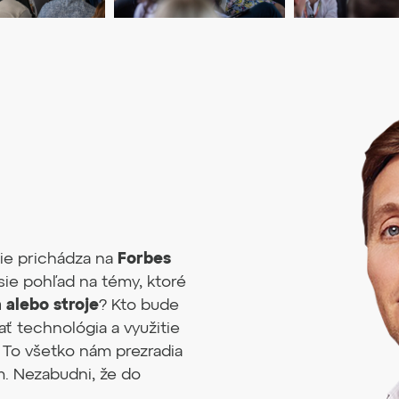
sie prichádza na
Forbes
ie pohľad na témy, ktoré
a
alebo
stroje
? Kto bude
ť technológia a využitie
? To všetko nám prezradia
m. Nezabudni, že do