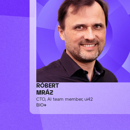
RÓBERT
MRÁZ
CTO, AI team member, ui42
BIO