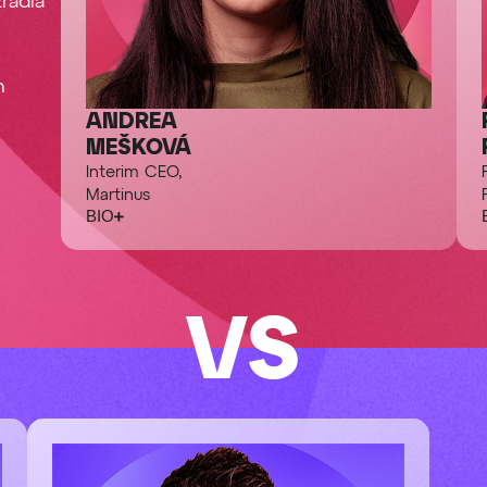
radia
h
ANDREA
MEŠKOVÁ
Interim CEO,
Martinus
BIO
VS