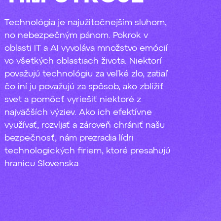
Technológia je najužitočnejším sluhom,
no nebezpečným pánom. Pokrok v
oblasti IT a AI vyvoláva množstvo emócií
vo všetkých oblastiach života. Niektorí
považujú technológiu za veľké zlo, zatiaľ
čo iní ju považujú za spôsob, ako zblížiť
svet a pomôcť vyriešiť niektoré z
najväčších výziev. Ako ich efektívne
využívať, rozvíjať a zároveň chrániť našu
bezpečnosť, nám prezradia lídri
technologických firiem, ktoré presahujú
hranicu Slovenska.