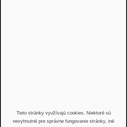
Hypotéky
•
19 m 05 s
NRoPE 15
Kedy zvoliť developera pri
stavbe domu
Hypotéky
•
35 m 29 s
Tieto stránky využívajú cookies. Niektoré sú
nevyhnutné pre správne fungovanie stránky, iné
NRoPE 8