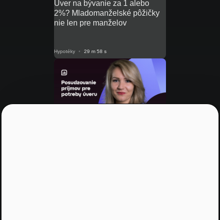
Úver na bývanie za 1 alebo
2%? Mladomanželské pôžičky
nie len pre manželov
Hypotéky
•
29 m 58 s
NRoPE 46
Posudzovanie príjmov pre
potreby úveru
Hypotéky
•
33 m 53 s