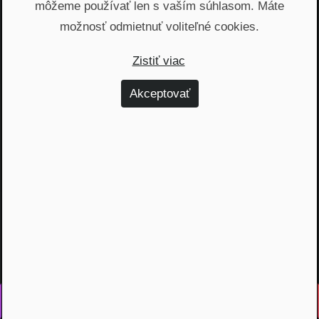
môžeme používať len s vaším súhlasom. Máte
Pôvod inflácie a ako zmierniť jej
vplyv
možnosť odmietnuť voliteľné cookies.
Zistiť viac
Hypotéky
•
41 m 58 s
Akceptovať
Načítať viac
Vyrobené s láskou na Slovensku