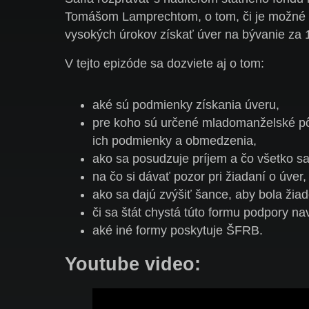
Tomášom Lamprechtom, o tom, či je možné 
vysokých úrokov získať úver na bývanie za 
V tejto epizóde sa dozviete aj o tom:
aké sú podmienky získania úveru,
pre koho sú určené mladomanželské pô
ich podmienky a obmedzenia,
ako sa posudzuje príjem a čo všetko sa
na čo si dávať pozor pri žiadaní o úver,
ako sa dajú zvýšiť šance, aby bola žia
či sa štát chystá túto formu podpory nav
aké iné formy poskytuje ŠFRB.
Youtube video: