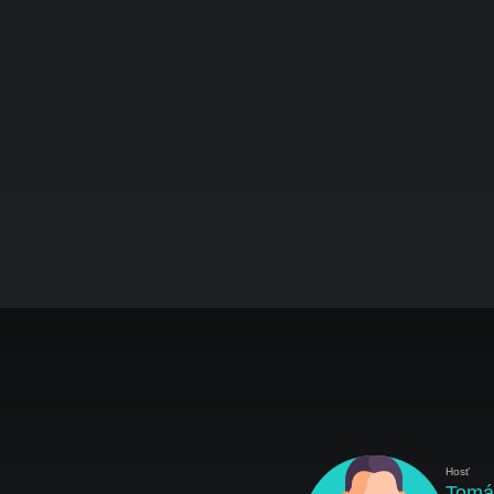
Hosť
Tomá