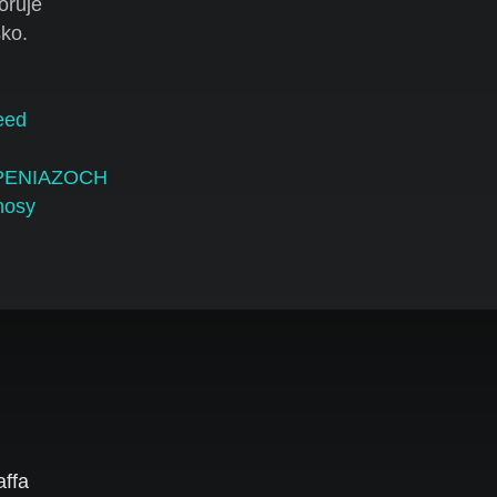
oruje
ko.
eed
 PENIAZOCH
nosy
affa