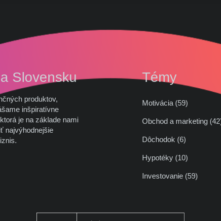
na Slovensku
Témy
nčných produktov,
Motivácia (59)
ášame inšpiratívne
ktorá je na základe nami
Obchod a marketing (
ť najvýhodnejšie
Dôchodok (6)
iznis.
Hypotéky (10)
Investovanie (59)