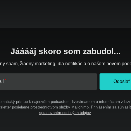
Jááááj skoro som zabudol...
ny spam, žiadny marketing, iba notifikácia o našom novom pod
il
Odoslať
omatický prístup k najnovším podcastom, livestreamom a informáciam z bizn
letter posielame prostredníctvom služby Mailchimp. Prihlásením sa súhlasí
spracovaním osobných údajov
.