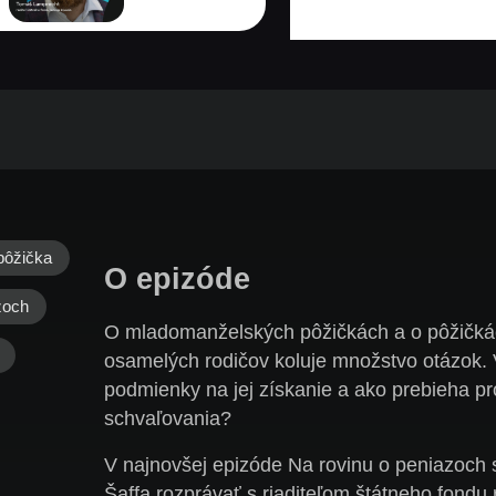
pôžička
O epizóde
zoch
O mladomanželských pôžičkách a o pôžičká
osamelých rodičov koluje množstvo otázok. 
podmienky na jej získanie a ako prebieha p
schvaľovania?
V najnovšej epizóde Na rovinu o peniazoch 
Šaffa rozprávať s riaditeľom štátneho fondu 