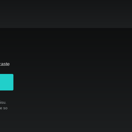
caste
isu.
te so