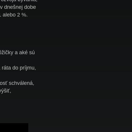
v dnešnej dobe
1 alebo 2 %.
žičky a aké sú
 ráta do príjmu,
dosť schválená,
ýšiť,