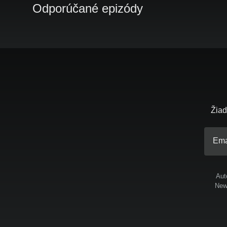
Odporúčané epizódy
Žiad
Ema
Aut
News