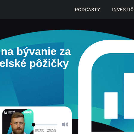
PODCASTY
INVESTI
na bývanie za
elské pôžičky
00:00
29:59