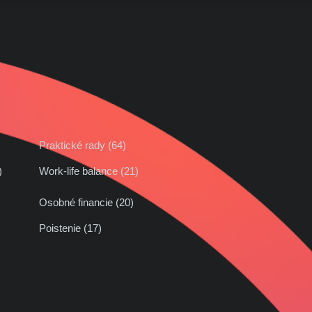
Praktické rady (64)
42)
Work-life balance (21)
Osobné financie (20)
Poistenie (17)