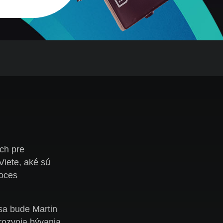
ch pre
Viete, aké sú
roces
sa bude Martin
rozvoja bývania,