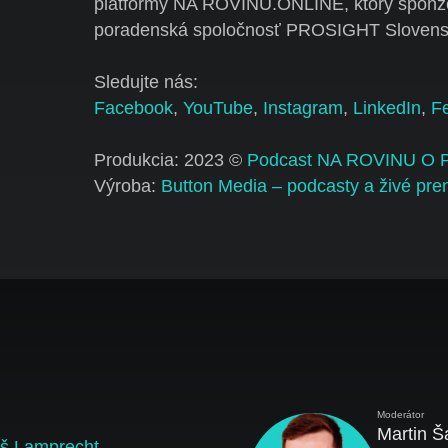
platformy NA ROVINU.ONLINE, ktorý sponz
poradenská spoločnosť PROSIGHT Slovens
Sledujte nás:
Facebook
,
YouTube
,
Instagram
,
LinkedIn
,
F
Produkcia: 2023 ©
Podcast NA ROVINU O
Výroba:
Button Media – podcasty a živé pre
Moderátor
Martin Š
š Lamprecht