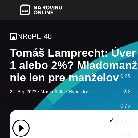
NRoPE 48
Tomáš Lamprecht: Úver 
1 alebo 2%? Mladomanž
nie len pre manželov
0.25
0.5
22. Sep 2023 •
Martin Šaffa
•
Hypotéky
0.75
normal
1.25