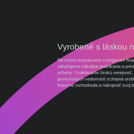
Vyrobené s láskou 
Na rovinu rozprávame o fungovaní fina
odhaľujeme zákulisie podnikania a prin
príbehy. Vzdelávame širokú verejnosť, 
poskytnutých vedomostí schopná urobi
finančné rozhodnutia a nakopnúť svoj b