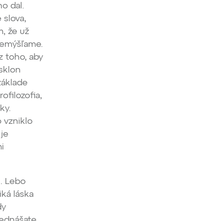
o dal.
 slova,
m, že už
remýšľame.
z toho, aby
sklon
základe
ofilozofia,
ky.
o vzniklo
je
i
i. Lebo
iká láska
dy
rednášate