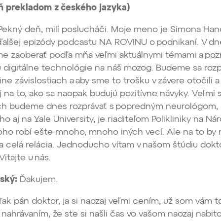
eň prekladom z českého jazyka)
ekný deň, milí poslucháči. Moje meno je Simona Hano
 ďalšej epizódy podcastu NA ROVINU o podnikaní. V dn
e zaoberať podľa mňa veľmi aktuálnymi témami a poz
jú digitálne technológie na náš mozog. Budeme sa rozp
e závislostiach a aby sme to trošku v závere otočili a 
j na to, ako sa naopak budujú pozitívne návyky. Veľmi s
ch budeme dnes rozprávať s popredným neurológom, 
 aj na Yale University, je riaditeľom Polikliniky na Ná
oho robí ešte mnoho, mnoho iných vecí. Ale na to by
na celá relácia. Jednoducho vítam v našom štúdiu dokt
Vitajte u nás.
ský:
Ďakujem.
ak pán doktor, ja si naozaj veľmi cením, už som vám t
 nahrávaním, že ste si našli čas vo vašom naozaj nabi