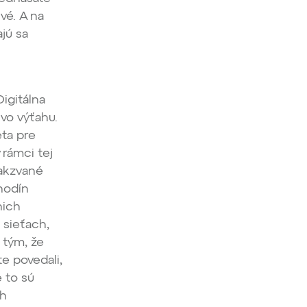
vé. A na
ajú sa
Digitálna
 vo výťahu.
eta pre
 rámci tej
takzvané
 hodín
nich
 sieťach,
 tým, že
e povedali,
e to sú
ch