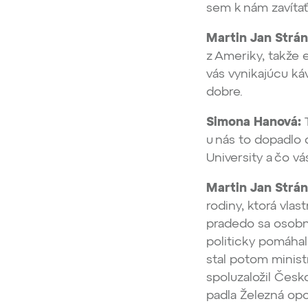
sem k nám zavítať
Martin Jan Strán
z Ameriky, takže 
vás vynikajúcu ká
dobre.
Simona Hanová:
T
u nás to dopadlo 
University a čo vá
Martin Jan Strán
rodiny, ktorá vla
pradedo sa osobne
politicky pomáha
stal potom minist
spoluzaložil Česk
padla Železná opo