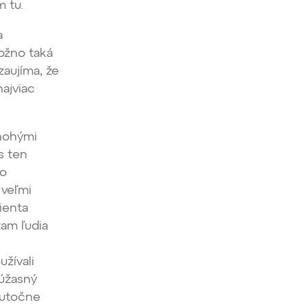
m tu.
a
možno taká
zaujíma, že
najviac
mnohými
s ten
ko
 veľmi
ienta
tam ľudia
užívali
 úžasný
kutočne