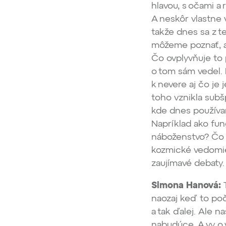
hlavou, s očami a 
A neskôr vlastne 
takže dnes sa z te
môžeme poznať, a
Čo ovplyvňuje to 
o tom sám vedel. 
k nevere aj čo je
toho vznikla subšp
kde dnes používam
Napríklad ako fung
náboženstvo? Čo j
kozmické vedomie
zaujímavé debaty
Simona Hanová:
T
naozaj keď to poč
a tak ďalej. Ale
nabudúce. A vy o 