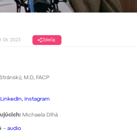
. 06. 2023
Zdieľaj
 Stránský, M.D, FACP
/
LinkedIn,
Instagram
ujúcich:
Michaela Dlhá
6
–
audio