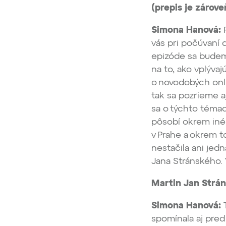
(prepis je zárov
Simona Hanová:
P
vás pri počúvaní
epizóde sa budem
na to, ako vplýva
o novodobých onlin
tak sa pozrieme a
sa o týchto téma
pôsobí okrem iného
v Prahe a okrem t
nestačila ani jed
Jana Stránského. 
Martin Jan Strán
Simona Hanová:
T
spomínala aj pred