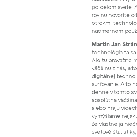
po celom svete. A
rovinu hovoríte o 
otrokmi technológ
nadmernom použív
Martin Jan Strán
technológia tá sa 
Ale tu prevažne m
väčšinu z nás, a t
digitálnej techno
surfovanie. A to h
denne v tomto svet
absolútna väčšina
alebo hrajú videoh
vymýšľame nejakú 
že vlastne ja nieč
svetové štatistik