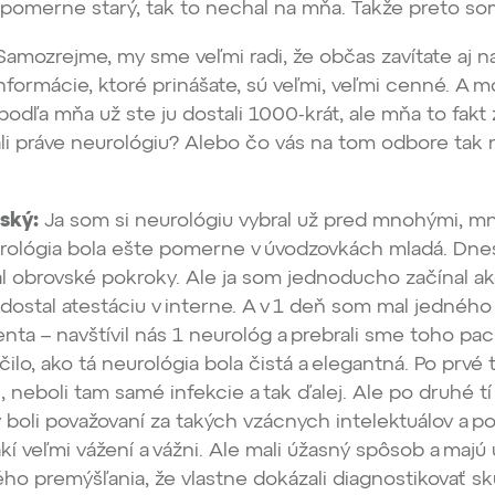
 pomerne starý, tak to nechal na mňa. Takže preto so
amozrejme, my sme veľmi radi, že občas zavítate aj n
nformácie, ktoré prinášate, sú veľmi, veľmi cenné. A 
podľa mňa už ste ju dostali 1000-krát, ale mňa to fakt 
ali práve neurológiu? Alebo čo vás na tom odbore tak 
ský:
Ja som si neurológiu vybral už pred mnohými, 
urológia bola ešte pomerne v úvodzovkách mladá. Dne
 obrovské pokroky. Ale ja som jednoducho začínal a
m dostal atestáciu v interne. A v 1 deň som mal jedného
nta – navštívil nás 1 neurológ a prebrali sme toho pac
ilo, ako tá neurológia bola čistá a elegantná. Po prvé 
, neboli tam samé infekcie a tak ďalej. Ale po druhé tí
 boli považovaní za takých vzácnych intelektuálov a po
akí veľmi vážení a vážni. Ale mali úžasný spôsob a majú
o premýšľania, že vlastne dokázali diagnostikovať s