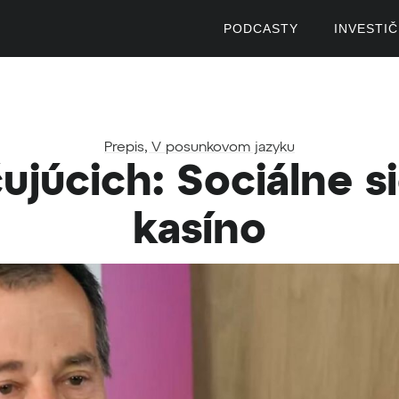
PODCASTY
INVESTI
Prepis
,
V posunkovom jazyku
ujúcich: Sociálne si
kasíno