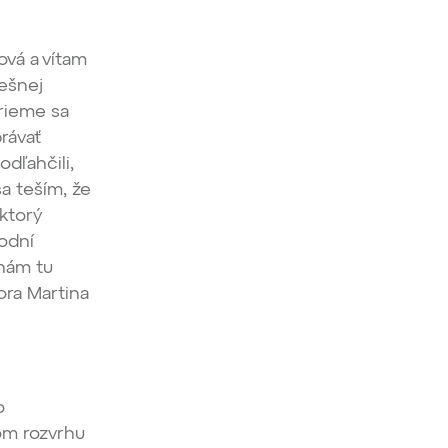
vá a vítam
ešnej
rieme sa
rávať
odľahčili,
a teším, že
ktorý
rodní
 nám tu
ora Martina
o
tom rozvrhu