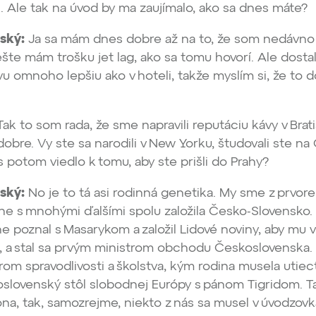
. Ale tak na úvod by ma zaujímalo, ako sa dnes máte?
ský:
Ja sa mám dnes dobre až na to, že som nedávno 
ešte mám trošku jet lag, ako sa tomu hovorí. Ale dost
vu omnoho lepšiu ako v hoteli, takže myslím si, že to
ak to som rada, že sme napravili reputáciu kávy v Brati
dobre. Vy ste sa narodili v New Yorku, študovali ste n
s potom viedlo k tomu, aby ste prišli do Prahy?
ský:
No je to tá asi rodinná genetika. My sme z prvore
stne s mnohými ďalšími spolu založila Česko-Slovensko.
 poznal s Masarykom a založil Lidové noviny, aby mu v
l, a stal sa prvým ministrom obchodu Československa.
rom spravodlivosti a školstva, kým rodina musela utiec
oslovenský stôl slobodnej Európy s pánom Tigridom. 
na, tak, samozrejme, niekto z nás sa musel v úvodzovk