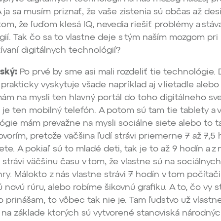
 ja sa musím priznať, že vaše zistenia sú občas až desi
tom, že ľuďom klesá IQ, nevedia riešiť problémy a stáv
ií. Tak čo sa to vlastne deje s tým naším mozgom pri
aní digitálnych technológií?
ský:
Po prvé by sme asi mali rozdeliť tie technológie. 
prakticky vyskytuje všade napríklad aj v lietadle alebo
ám na mysli ten hlavný portál do toho digitálneho sv
o je ten mobilný telefón. A potom sú tam tie tablety a v
lógie mám prevažne na mysli sociálne siete alebo to 
ovorím, pretože väčšina ľudí strávi priemerne 7 až 7,5
e. A pokiaľ sú to mladé deti, tak je to až 9 hodín a z 
 strávi väčšinu času v tom, že vlastne sú na sociálnych
ry. Málokto z nás vlastne strávi 7 hodín v tom počítači
novú rúru, alebo robíme šikovnú grafiku. A to, čo vy st
o prinášam, to vôbec tak nie je. Tam ľudstvo už vlastn
y, na základe ktorých sú vytvorené stanoviská národný