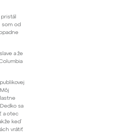
pristál
al som od
 dopadne
slave a že
a Columbia
publikovej
 Môj
lastne
 Dedko sa
ť a otec
Takže keď
ách vrátiť