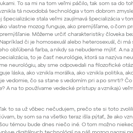
rukami. To sa mi na tom veľmi páčilo, tak som sa do toh
vznikla tá novodobá technológia v tom dobrom zmysle
j špecializácie stala veľmi zaujímavá špecializácia v to
ko vlastne mozog funguje, ako premýšľame, o čom p
premýšľanie. Môžeme určiť charakteristiky človeka be
Napríklad či je homosexuál alebo heterosexuál, či má 
 jeho obľúbená farba, a nikdy sa nebudeme mýliť. A na 
ecializácia, to je časť neurológie, ktorá sa nazýva neur
e neurológiu, aby sme odpovedali na filozofické otáz
uje láska, ako vznikla morálka, ako vznikla politika, ak
e vedomie, čo sa stane s vedomím pri a po smrti? Čo 
? A na to používame vedecké prístupy a vznikajú veľm
.
ak to sa už vôbec nečudujem, prečo ste si toto zvolil
úvam, by som sa na všetko teraz išla pýtať, že ako vzn
 našou témou bude dnes niečo iné. O tom možno nieke
vplyve digitálnych technológií na náš mozog naozaj p