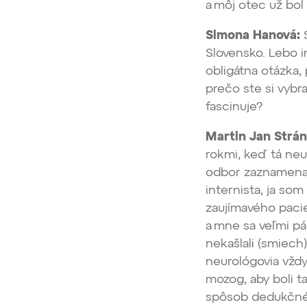
a môj otec už bol
Simona Hanová:
S
Slovensko. Lebo i
obligátna otázka, 
prečo ste si vybr
fascinuje?
Martin Jan Strán
rokmi, keď tá ne
odbor zaznamenal
internista, ja so
zaujímavého pacie
a mne sa veľmi páč
nekašlali (smiech)
neurológovia vždy
mozog, aby boli t
spôsob dedukčnéh