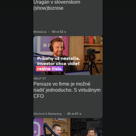
Uragán v slovenskom
(show)biznise
Motivácia
•
59 m 52 s
NRoP 97
Peniaze vo firme je možné
riadiť jednoducho. S virtuálnym
CFO
Obchod A Marketing
•
45 m 07 s