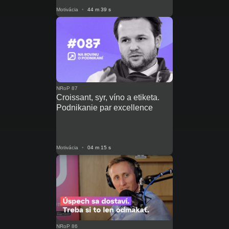
Motivácia
•
44 m 39 s
NRoP 87
Croissant, syr, víno a etiketa.
Podnikanie par excellence
Motivácia
•
04 m 15 s
NRoP 86