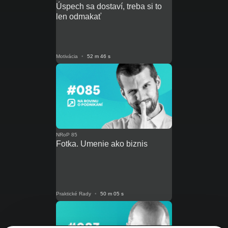
Úspech sa dostaví, treba si to
len odmakať
Motivácia
•
52 m 46 s
NRoP 85
Fotka. Umenie ako biznis
Praktické Rady
•
50 m 05 s