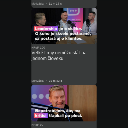
Motivácia
•
11 m 17 s
NRoP 100
Veľké firmy nemôžu stáť na
jednom človeku
Motivácia
•
02 m 43 s
NRoP 99