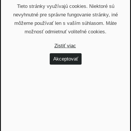
Prepis V posunkovom jazyku
Tieto stránky využívajú cookies. Niektoré sú
Pre nepočujúcich: NRoP 086:
Úspech sa dostaví, treba si to
nevyhnutné pre správne fungovanie stránky, iné
len odmakať
môžeme používať len s vaším súhlasom. Máte
možnosť odmietnuť voliteľné cookies.
12. septembra 2022
Zistiť viac
Akceptovať
Prepis V posunkovom jazyku
Pre nepočujúcich: NRoP 083:
Kvalitný prieskum prinesie
kvantitu zákazníkov
27. júna 2022