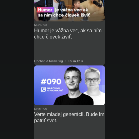
NRoP 93
Humor je vážna vec, ak sa ním
chce človek živiť.
Obchod A Marketing
•
09 m 15 s
NRoP 90
Verte mladej generácii. Bude im
patriť svet.