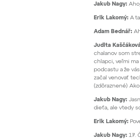
Jakub Nagy:
Aho
Erik Lakomý:
A ta
Adam Bednář:
Ah
Judita Kaščáková
chalanov som stret
chlapci, veľmi ma 
podcastu a že vás
začal venovať te
(zdôraznené) Ako 
Jakub Nagy:
Jasn
dieťa, ale vtedy 
Erik Lakomý:
Pove
Jakub Nagy:
17. 