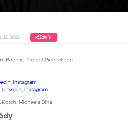
. 11. 2022
Zdieľaj
m Bednář, Project Picoballoon
kedIn
,
Instagram
/
LinkedIn
,
Instagram
ujúcich: Michaela Dlhá
zódy