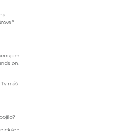
 na
úroveň
 venujem
hands on.
 Ty máš
pojilo?
hnických