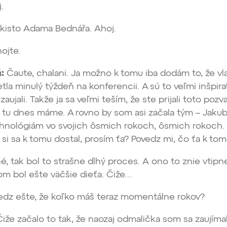
j.
kisto Adama Bednářa. Ahoj.
ojte.
:
Čaute, chalani. Ja možno k tomu iba dodám to, že vl
la minulý týždeň na konferencii. A sú to veľmi inšpirat
zaujali. Takže ja sa veľmi teším, že ste prijali toto poz
 tu dnes máme. A rovno by som asi začala tým – Jakub, 
chnológiám vo svojich ôsmich rokoch, ôsmich rokoch.
si sa k tomu dostal, prosím ťa? Povedz mi, čo ťa k to
é, tak bol to strašne dlhý proces. A ono to znie vtipn
som bol ešte väčšie dieťa. Čiže…
dz ešte, že koľko máš teraz momentálne rokov?
Čiže začalo to tak, že naozaj odmalička som sa zaujímal