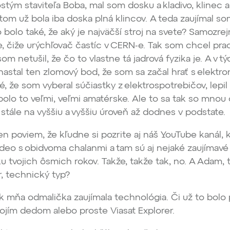
ostým staviteľa Boba, mal som dosku a kladivo, klinec a
tom už bola iba doska plná klincov. A teda zaujímal so
o bolo také, že aký je najväčší stroj na svete? Samozre
e, čiže urýchľovač častíc v CERN-e. Tak som chcel pra
om netušil, že čo to vlastne tá jadrová fyzika je. A v 
nastal ten zlomový bod, že som sa začal hrať s elektro
é, že som vyberal súčiastky z elektrospotrebičov, lepi
bolo to veľmi, veľmi amatérske. Ale to sa tak so mnou 
 stále na vyššiu a vyššiu úroveň až dodnes v podstate.
en poviem, že kľudne si pozrite aj náš YouTube kanál, k
deo s obidvoma chalanmi a tam sú aj nejaké zaujímavé
u tvojich ôsmich rokov. Takže, takže tak, no. A Adam, t
or, technický typ?
k mňa odmalička zaujímala technológia. Či už to bolo
ojím dedom alebo proste Viasat Explorer.