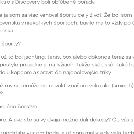
tro a Discovery boli obľúbené pořady.
 ja som sa viac venoval športu celý život. Že bol som
ovenska v niekoľkých športoch, bavilo ma to vždy po 
venska.
 športy?
 už to bol jachting, tenis, box alebo dokonca teraz sa
pestyle prípadne aj na lyžiach. Takže skôr, skôr také 
dolu kopcom a spraviť čo najcoolovejšie triky.
ž my si nemôžeme dovoliť v našom veku ale. (smiech)
j?
o, áno čerstvo.
e. A ako ste sa vy dvaja možno dali dokopy? Čo vás s
v podstate v istom bode ja už som mal vtedy veľa tec