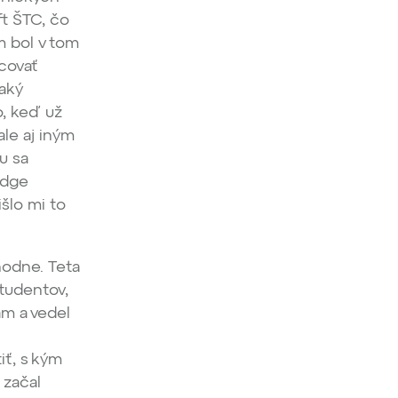
ft ŠTC, čo
m bol v tom
acovať
taký
o, keď už
ale aj iným
u sa
idge
šlo mi to
hodne. Teta
študentov,
am a vedel
iť, s kým
 začal