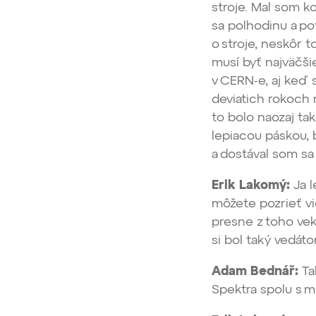
stroje. Mal som k
sa polhodinu a po
o stroje, neskôr t
musí byť najväčši
v CERN-e, aj keď s
deviatich rokoch 
to bolo naozaj tak
lepiacou páskou, 
a dostával som sa
Erik Lakomý:
Ja l
môžete pozrieť vi
presne z toho vek
si bol taký vedát
Adam Bednář:
Ta
Spektra spolu s m