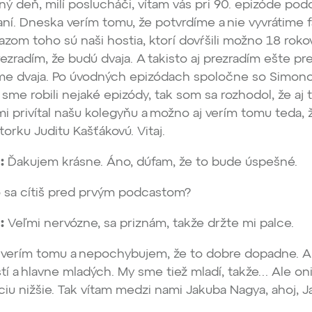
ý deň, milí poslucháči, vítam vás pri 90. epizóde po
í. Dneska verím tomu, že potvrdíme a nie vyvrátime f
kazom toho sú naši hostia, ktorí dovŕšili možno 18 rok
Prezradím, že budú dvaja. A takisto aj prezradím ešte pr
e dvaja. Po úvodných epizódach spoločne so Simon
 sme robili nejaké epizódy, tak som sa rozhodol, že aj 
 privítal našu kolegyňu a možno aj verím tomu teda,
orku Juditu Kašťákovú. Vitaj.
:
Ďakujem krásne. Áno, dúfam, že to bude úspešné.
 sa cítiš pred prvým podcastom?
:
Veľmi nervózne, sa priznám, takže držte mi palce.
 verím tomu a nepochybujem, že to dobre dopadne. 
tí a hlavne mladých. My sme tiež mladí, takže… Ale on
ciu nižšie. Tak vítam medzi nami Jakuba Nagya, ahoj, 