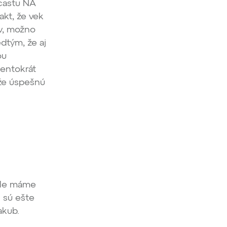
dcastu NA
akt, že vek
ov, možno
edtým, že aj
ou
tentokrát
 že úspešnú
Ale máme
i sú ešte
Jakub.