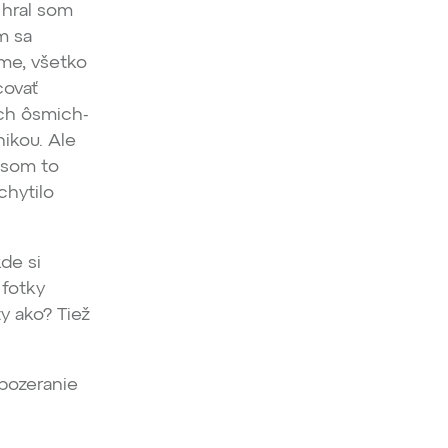
 hral som
m sa
jme, všetko
covať
tých ôsmich-
nikou. Ale
l som to
chytilo
de si
 fotky
y ako? Tiež
 pozeranie