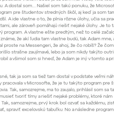
u. A dostal som… Našiel som takú ponuku, že Microso
rogram pre študentov stredných škôl, aj keď ja som ta
ší. A ide vlastne o to, že plnia rôzne úlohy, učia sa pr
tami, ale zároveň pomáhajú riešiť nejaké úlohy. Je to 
ý program. A vlastne ešte predtým, než to celé začal
 známe, že akí ľudia tam vlastne budú, tak Adam mne, 
l proste na Messengeri, že ahoj, že čo robíš? Že čom
prišlo strašne zaujímavé, lebo ja som nikdy takýto outr
obil a všimol som si hneď, že Adam je iný v tomto a pri
sné, tak ja som sa tiež tam dostal v podstate veľmi ná
y pracovala v Microsofte, že je tu takýto program pre 
ia. Tak, samozrejme, ma to zaujalo, prihlásil som sa t
sieť tvoriť tímy a riešiť nejaké problémy, ktoré nám
 Tak, samozrejme, prvý krok bol ozvať sa každému, zist
ť, spraviť excelovskú tabuľku. No a následne program