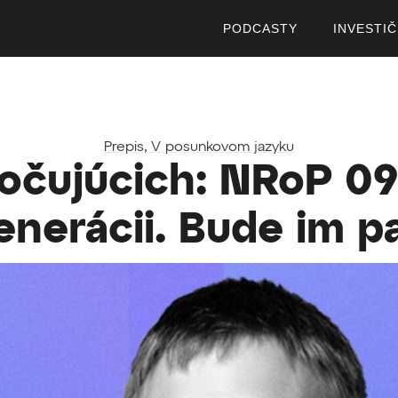
PODCASTY
INVESTI
Prepis
,
V posunkovom jazyku
očujúcich: NRoP 09
nerácii. Bude im pa