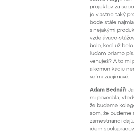
projektov za sebo
je vlastne taký p
bode stále najmlad
s nejakými produk
vzdelávaco-stážov
bolo, keď už bolo
ľuďom priamo písa
venuješ? A to mi 
a komunikáciu ner
veľmi zaujímavé.
Adam Bednář:
Ja
mi povedala, vted
že budeme kolegov
som, že budeme mu
zamestnanci dajú.
idem spolupracova