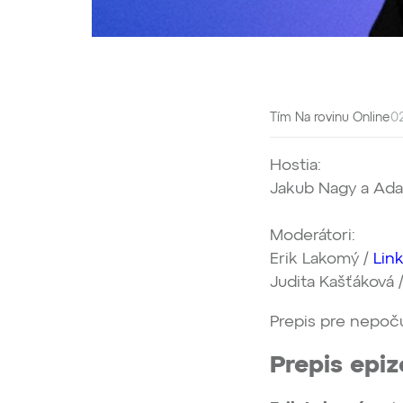
Tím Na rovinu Online
02
Hostia:
Jakub Nagy a Ada
Moderátori:
Erik Lakomý /
Lin
Judita Kašťáková 
Prepis pre nepoč
Prepis epi