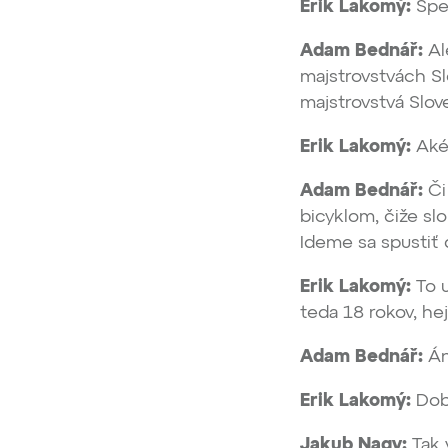
Erik Lakomý:
Spek
Adam Bednář:
Ale
majstrovstvách Sl
majstrovstvá Slo
Erik Lakomý:
Aké
Adam Bednář:
Či
bicyklom, čiže slo
Ideme sa spustiť 
Erik Lakomý:
To u
teda 18 rokov, he
Adam Bednář:
Án
Erik Lakomý:
Dobr
Jakub Nagy:
Tak 