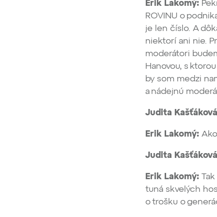
Erik Lakomý:
Pekn
ROVINU o podnikan
je len číslo. A dô
niektorí ani nie. 
moderátori budem
Hanovou, s ktorou
by som medzi nami
a nádejnú moderát
Judita Kašťáková
Erik Lakomý:
Ako
Judita Kašťáková
Erik Lakomý:
Tak
tuná skvelých hos
o trošku o generá