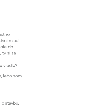
astne
ívni mladí
vanie do
ty si sa
mu viedlo?
e, lebo som
 o stavbu,