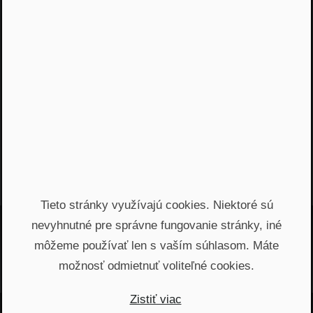
Moderátor
Erik Lakomý
PROSIGHT Slovensko
CMO
Tieto stránky využívajú cookies. Niektoré sú
nevyhnutné pre správne fungovanie stránky, iné
môžeme používať len s vaším súhlasom. Máte
Najnovšie podcasty
možnosť odmietnuť voliteľné cookies.
Zistiť viac