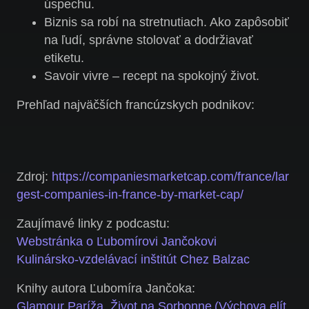
úspechu.
Biznis sa robí na stretnutiach. Ako zapôsobiť
na ľudí, správne stolovať a dodržiavať
etiketu.
Savoir vivre – recept na spokojný život.
Prehľad najväčších francúzskych podnikov:
Zdroj:
https://companiesmarketcap.com/france/lar
gest-companies-in-france-by-market-cap/
Zaujímavé linky z podcastu:
Webstránka o Ľubomírovi Jančokovi
Kulinársko-vzdelávací inštitút Chez Balzac
Knihy autora Ľubomíra Jančoka:
Glamour Paríža
,
Život na Sorbonne (Výchova elít