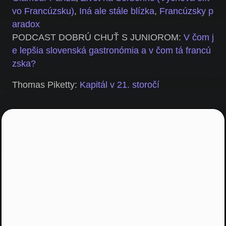
vo Francúzsku)
,
Iná ale stále blízka
,
Francúzsky p
aradox
PODCAST DOBRÚ CHUŤ S JUNIOROM:
V čom j
e lepšia slovenská gastronómia a v čom tá francú
zska?
Thomas Piketty:
Kapitál v 21. storočí
Youtube video