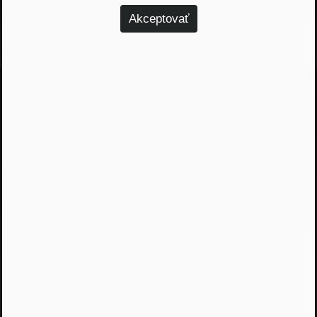
Akceptovať
Odporúčané epizódy
Jááááj skoro som
zabudol...
Žiadny spam, žiadny marketing, iba notifikácia o
našom novom podcaste
Email
Odoslať
Automatický prístup k najnovším podcastom, livestreamom
a informáciam z biznisu. Newsletter posielame
prostredníctvom služby Mailchimp. Prihlásením sa súhlasíte