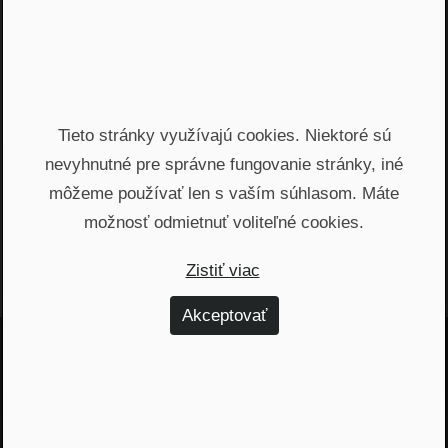
NRoP 151
AI v praxi: Ako robiť menej a
zarábať viac
Tieto stránky využívajú cookies. Niektoré sú
Praktické Rady
•
51 m 22 s
nevyhnutné pre správne fungovanie stránky, iné
môžeme používať len s vaším súhlasom. Máte
Načítať viac
možnosť odmietnuť voliteľné cookies.
Zistiť viac
Akceptovať
Jááááj skoro som
zabudol...