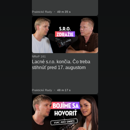
pre IT
Praktické Rady
•
49 m 35 s
NRoP 161
Lacné s.r.o. končia. Čo treba
stihnúť pred 17. augustom
Praktické Rady
•
48 m 17 s