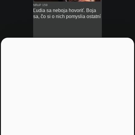
NRoP 159
Ľudia sa neboja hovoriť. Boja
sa, čo si o nich pomyslia ostatní
Praktické Rady
•
46 m 10 s
NRoP 158
Príbeh dvoch dekád: Prečo
S&P 500 nemusí stačiť
RECAST
Praktické Rady
•
09 m 49 s