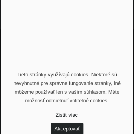
Jááááj skoro som
zabudol...
Žiadny spam, žiadny marketing, iba notifikácia o
Tieto stránky využívajú cookies. Niektoré sú
našom novom podcaste
nevyhnutné pre správne fungovanie stránky, iné
môžeme používať len s vaším súhlasom. Máte
Email
možnosť odmietnuť voliteľné cookies.
Odoslať
Zistiť viac
Automatický prístup k najnovším podcastom, livestreamom
Akceptovať
a informáciam z biznisu. Newsletter posielame
prostredníctvom služby Mailchimp. Prihlásením sa súhlasíte