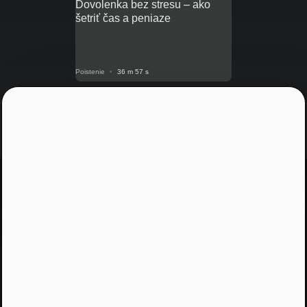
Dovolenka bez stresu – ako
šetriť čas a peniaze
Poistenie
•
36 m 57 s
Blogy