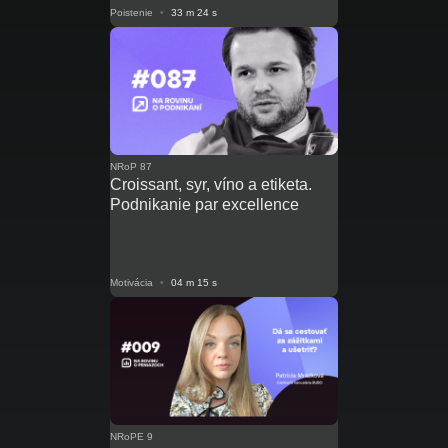
Poistenie
•
33 m 24 s
NRoP 87
Croissant, syr, víno a etiketa.
Podnikanie par excellence
Motivácia
•
04 m 15 s
NRoPE 9