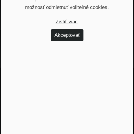
možnosť odmietnuť voliteľné cookies.
Najnovšie podcasty
Zistiť viac
Akceptovať
Odporúčané epizódy
Jááááj skoro som
zabudol...
Žiadny spam, žiadny marketing, iba notifikácia o
našom novom podcaste
Email