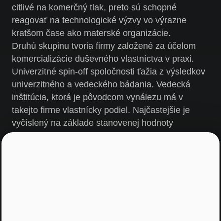
citlivé na komerčný tlak, preto sú schopné
reagovať na technologické výzvy vo výrazne
kratšom čase ako materské organizácie.
Druhú skupinu tvoria firmy založené za účelom
komercializácie duševného vlastníctva v praxi.
Univerzitné spin-off spoločnosti ťažia z výsledkov
univerzitného a vedeckého bádania. Vedecká
inštitúcia, ktorá je pôvodcom vynálezu má v
takejto firme vlastnícky podiel. Najčastejšie je
vyčíslený na základe stanovenej hodnoty
duševného vlastníctva. Vlastnícky podiel je
niekedy ponúknutý súkromnému investorovi, ktorý
vstupuje do takejto firmy prostredníctvom
rizikového kapitálu na určité obdobie s cieľom
výrazne zhodnotiť svoj vklad.
Zaujímavé linky z podcastu:
Sparring:
https://www.sparring.io/