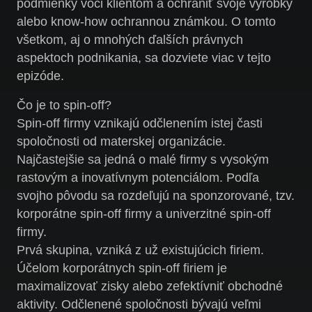
podmienky voči klientom a ochrániť svoje výrobky
alebo know-how ochrannou známkou. O tomto
všetkom, aj o mnohých ďalších právnych
aspektoch podnikania, sa dozviete viac v tejto
epizóde.
Čo je to spin-off?
Spin-off firmy vznikajú odčlenením istej časti
spoločnosti od materskej organizácie.
Najčastejšie sa jedná o malé firmy s vysokým
rastovým a inovatívnym potenciálom. Podľa
svojho pôvodu sa rozdeľujú na sponzorované, tzv.
korporátne spin-off firmy a univerzitné spin-off
firmy.
Prvá skupina, vzniká z už existujúcich firiem.
Účelom korporátnych spin-off firiem je
maximalizovať zisky alebo zefektívniť obchodné
aktivity. Odčlenené spoločnosti bývajú veľmi