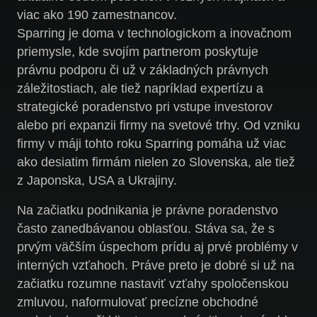
viac ako 190 zamestnancov.
Sparring je doma v technologickom a inovačnom
priemysle, kde svojím partnerom poskytuje
právnu podporu či už v základných právnych
záležitostiach, ale tiež napríklad expertízu a
strategické poradenstvo pri vstupe investorov
alebo pri expanzii firmy na svetové trhy. Od vzniku
firmy v máji tohto roku Sparring pomáha už viac
ako desiatim firmám nielen zo Slovenska, ale tiež
z Japonska, USA a Ukrajiny.
Na začiatku podnikania je právne poradenstvo
často zanedbávanou oblasťou. Stáva sa, že s
prvým väčším úspechom prídu aj prvé problémy v
interných vzťahoch. Práve preto je dobré si už na
začiatku rozumne nastaviť vzťahy spoločenskou
zmluvou, naformulovať precízne obchodné