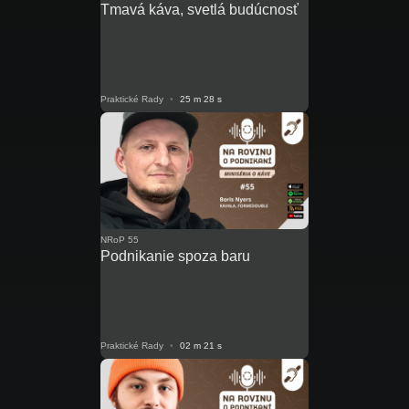
Tmavá káva, svetlá budúcnosť
Praktické Rady
•
25 m 28 s
NRoP 55
Podnikanie spoza baru
Praktické Rady
•
02 m 21 s