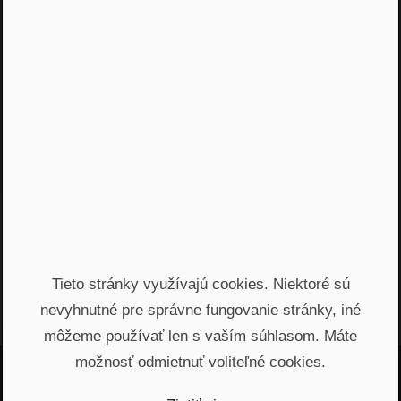
NRoP 32
Adventný kalendár – deň 10
Praktické Rady
•
11 m 54 s
Načítať viac
Tieto stránky využívajú cookies. Niektoré sú
nevyhnutné pre správne fungovanie stránky, iné
môžeme používať len s vaším súhlasom. Máte
možnosť odmietnuť voliteľné cookies.