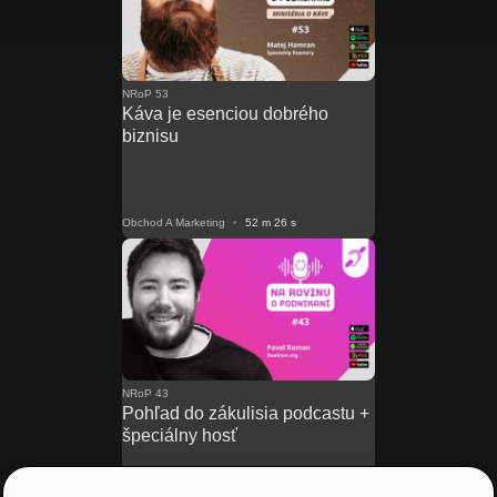
NRoP 53
Káva je esenciou dobrého
biznisu
Obchod A Marketing
•
52 m 26 s
NRoP 43
Pohľad do zákulisia podcastu +
špeciálny hosť