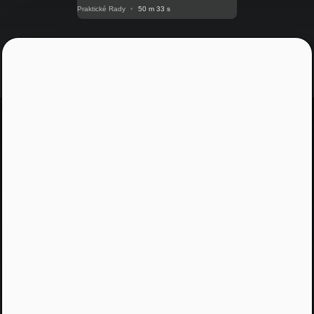
Praktické Rady
•
50 m 33 s
Jááááj skoro som
zabudol...
Žiadny spam, žiadny marketing, iba notifikácia o
našom novom podcaste
Email
Odoslať