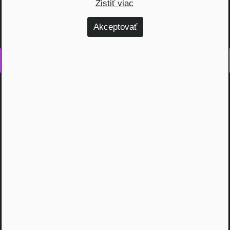
Zistiť viac
Akceptovať
Vyrobené s láskou na Slovensku
Na rovinu rozprávame o fungovaní finančných produktov,
odhaľujeme zákulisie podnikania a prinášame inšpiratívne
príbehy. Vzdelávame širokú verejnosť, ktorá je na základe
nami poskytnutých vedomostí schopná urobiť najvýhodnejšie
finančné rozhodnutia a nakopnúť svoj biznis.
Témy
Dôchodok (6)
Hypotéky (10)
Investovanie (59)