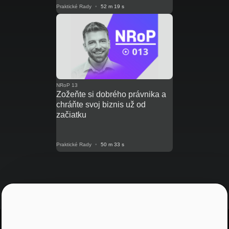
Praktické Rady
•
52 m 19 s
NRoP 13
Zožeňte si dobrého právnika a
chráňte svoj biznis už od
začiatku
Praktické Rady
•
50 m 33 s