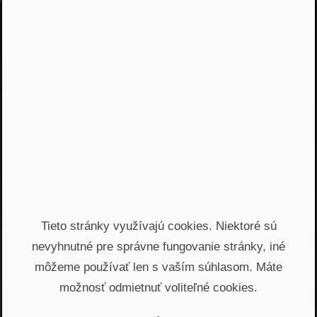
Jááááj skoro som
zabudol...
Žiadny spam, žiadny marketing, iba notifikácia o
našom novom podcaste
Email
Odoslať
Automatický prístup k najnovším podcastom, livestreamom
Tieto stránky využívajú cookies. Niektoré sú
a informáciam z biznisu. Newsletter posielame
nevyhnutné pre správne fungovanie stránky, iné
prostredníctvom služby Mailchimp. Prihlásením sa súhlasíte
so
spracovaním osobných údajov
.
môžeme používať len s vaším súhlasom. Máte
možnosť odmietnuť voliteľné cookies.