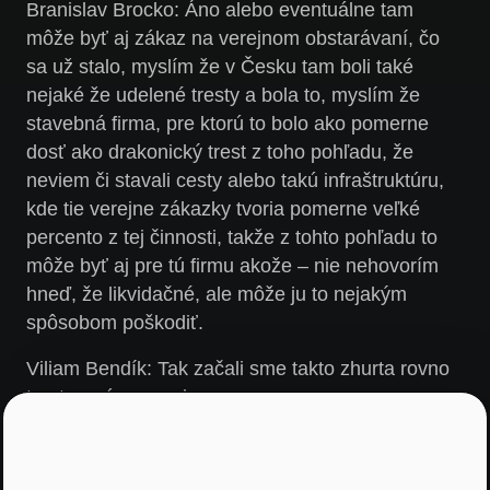
Branislav Brocko:
Áno alebo eventuálne tam
môže byť aj zákaz na verejnom obstarávaní, čo
sa už stalo, myslím že v Česku tam boli také
nejaké že udelené tresty a bola to, myslím že
stavebná firma, pre ktorú to bolo ako pomerne
dosť ako drakonický trest z toho pohľadu, že
neviem či stavali cesty alebo takú infraštruktúru,
kde tie verejne zákazky tvoria pomerne veľké
percento z tej činnosti, takže z tohto pohľadu to
môže byť aj pre tú firmu akože – nie nehovorím
hneď, že likvidačné, ale môže ju to nejakým
spôsobom poškodiť.
Viliam Bendík:
Tak začali sme takto zhurta rovno
trestnoprávne veci…
Branislav Brocko:
Ja musím povedať že nie som
odborník na trestné právo zase, tak aby som takto