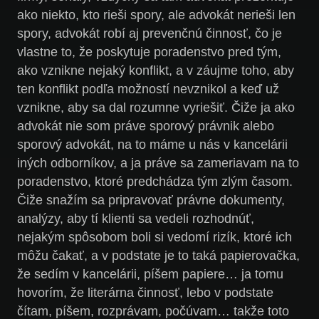
ako niekto, kto rieši spory, ale advokát nerieši len
spory, advokát robí aj prevenčnú činnosť, čo je
vlastne to, že poskytuje poradenstvo pred tým,
ako vznikne nejaký konflikt, a v záujme toho, aby
ten konflikt podľa možností nevznikol a keď už
vznikne, aby sa dal rozumne vyriešiť. Čiže ja ako
advokát nie som práve sporový právnik alebo
sporový advokát, na to máme u nás v kancelárii
iných odborníkov, a ja práve sa zameriavam na to
poradenstvo, ktoré predchádza tým zlým časom.
Čiže snažím sa pripravovať právne dokumenty,
analýzy, aby tí klienti sa vedeli rozhodnúť,
nejakým spôsobom boli si vedomí rizík, ktoré ich
môžu čakať, a v podstate je to taká papierovačka,
že sedím v kancelárii, píšem papiere… ja tomu
hovorím, že literárna činnosť, lebo v podstate
čítam, píšem, rozprávam, počúvam… takže toto