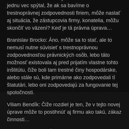
jednu vec spýtal, že ak sa bavíme o
trestnoprávnej zodpovednosti firiem, môže nastať
aj situácia, že zástupcovia firmy, konatelia, môžu
skončiť vo väzení? Keď je tá právna úprava…
Branislav Brocko:
Áno, môže sa to stať, ale to
nemusí nutne súvisieť s trestnoprávnou
zodpovednosťou právnických osôb, lebo táto
možnosť existovala aj pred prijatím vlastne tohto
inštitútu, čiže boli tam trestné činy hospodárske,
alebo stále sú, kde primárne ako zodpovedali tí
štatutári, lebo oni zodpovedajú za fungovanie tej
spoločnosti.
Viliam Bendík:
Čiže rozdiel je ten, že v tejto novej
úprave môže to postihnúť aj firmu ako takú, zákaz
činnosti…