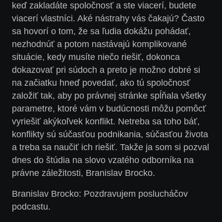
keď zakladáte spoločnosť a ste viacerí, budete
viacerí vlastníci. Aké nástrahy vás čakajú? Často
sa hovorí o tom, že sa ľudia dokážu pohádať,
nezhodnúť a potom nastávajú komplikované
situácie, kedy musíte niečo riešiť, dokonca
dokazovať pri súdoch a preto je možno dobré si
na začiatku hneď povedať, ako tú spoločnosť
založiť tak, aby po právnej stránke spĺňala všetky
parametre, ktoré vám v budúcnosti môžu pomôcť
vyriešiť akýkoľvek konflikt. Netreba sa toho báť,
konflikty sú súčasťou podnikania, súčasťou života
a treba sa naučiť ich riešiť. Takže ja som si pozval
dnes do štúdia na slovo vzatého odborníka na
právne záležitosti, Branislav Brocko.
Branislav Brocko:
Pozdravujem poslucháčov
podcastu.