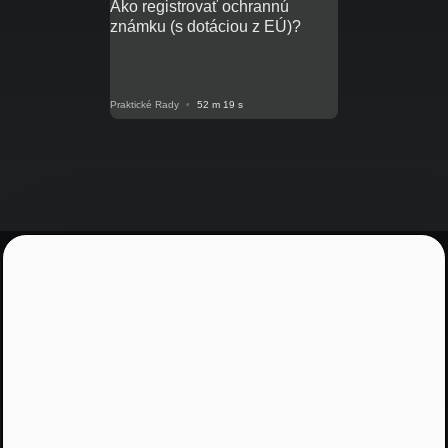
Ako registrovať ochrannú
známku (s dotáciou z EÚ)?
Praktické Rady
•
52 m 19 s
Blogy