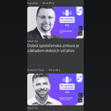
Hypotéky
•
30 m 25 s
NRoP 58
Dobrá spoločenská zmluva je
základom dobrých vzťahov
Praktické Rady
•
53 m 34 s
NRoP 56