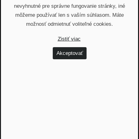
zabudol...
nevyhnutné pre správne fungovanie stránky, iné
môžeme používať len s vaším súhlasom. Máte
Žiadny spam, žiadny marketing, iba notifikácia o
našom novom podcaste
možnosť odmietnuť voliteľné cookies.
Zistiť viac
Email
Akceptovať
Odoslať
Automatický prístup k najnovším podcastom, livestreamom
a informáciam z biznisu. Newsletter posielame
prostredníctvom služby Mailchimp. Prihlásením sa súhlasíte
so
spracovaním osobných údajov
.