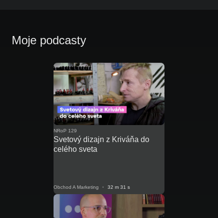
Moje podcasty
NRoP 129
Svetový dizajn z Kriváňa do
celého sveta
Obchod A Marketing
•
32 m 31 s