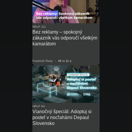
NRoP 111
Bez reklamy – spokojný
zákazník vás odporučí všetkým
kamarátom
Praktické Rady
•
48 m 11 s
NRoP 94
Vianočný špeciál: Adoptuj si
posteľ v nocľahárni Depaul
Slovensko