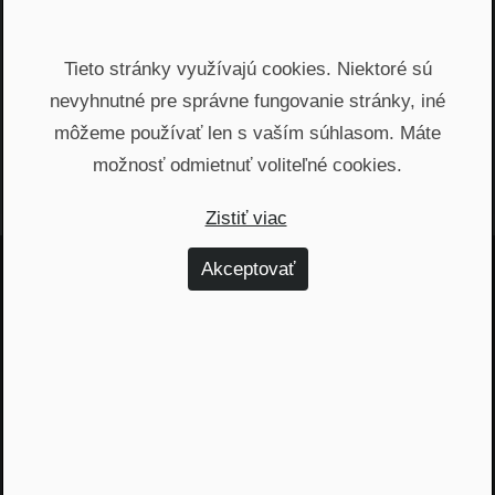
Praktické Rady
•
52 m 57 s
Tieto stránky využívajú cookies. Niektoré sú
nevyhnutné pre správne fungovanie stránky, iné
Načítať viac
môžeme používať len s vaším súhlasom. Máte
možnosť odmietnuť voliteľné cookies.
Zistiť viac
Akceptovať
Jááááj skoro som
zabudol...
Žiadny spam, žiadny marketing, iba notifikácia o
našom novom podcaste
Email