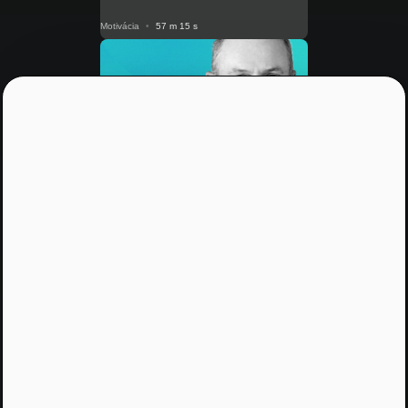
Motivácia
•
57 m 15 s
NRoP 88
Manažment energií sa pre firmy
stáva otázkou prežitia
Praktické Rady
•
10 m 26 s