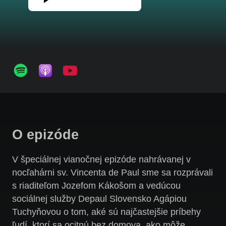
O epizóde
V špeciálnej vianočnej epizóde nahrávanej v
nocľahárni sv. Vincenta de Paul sme sa rozprávali
s riaditeľom Jozefom Kákošom a vedúcou
sociálnej služby Depaul Slovensko Agápiou
Tuchyňovou o tom, aké sú najčastejšie príbehy
ľudí, ktorí sa ocitnú bez domova, ako môže