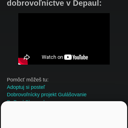
dobrovoľníctve v Depaul:
Pomôcť môžeš tu:
Adoptuj si posteľ
Dobrovoľnícky projekt Gulášovanie
DePaul Slovensko
Podcast NA ROVINU O PODNIKANÍ je súčasťou
projektu vzdelávania pod názvom NA