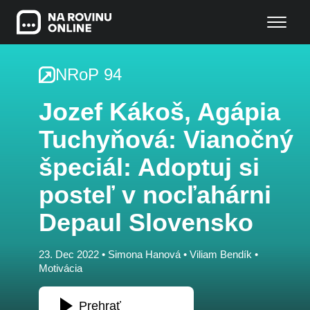
NRoP 94
Jozef Kákoš, Agápia
Tuchyňová: Vianočný
špeciál: Adoptuj si
posteľ v nocľahárni
Depaul Slovensko
23. Dec 2022 •
Simona Hanová
•
Viliam Bendík
•
Motivácia
Prehrať