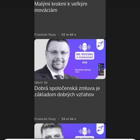
Malými krokmi k veľkým
inováciám
Praktické Rady
•
02 m 46 s
NRoP 58
Dobrá spoločenská zmluva je
základom dobrých vzťahov
Praktické Rady
•
53 m 34 s