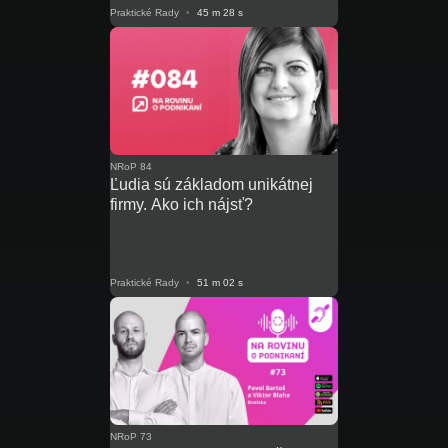
Praktické Rady
•
45 m 28 s
NRoP 84
Ľudia sú základom unikátnej
firmy. Ako ich nájsť?
Praktické Rady
•
51 m 02 s
NRoP 73