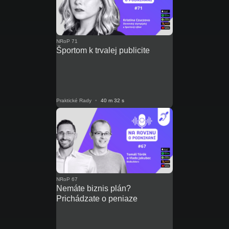
NRoP 71
Športom k trvalej publicite
Praktické Rady
•
40 m 32 s
NRoP 67
Nemáte biznis plán?
Prichádzate o peniaze