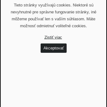
Praktické rady V posunkovom jazyku
Tieto stránky využívajú cookies. Niektoré sú
NRoP 067: Nemáte biznis
plán? Prichádzate o peniaze
nevyhnutné pre správne fungovanie stránky, iné
môžeme používať len s vaším súhlasom. Máte
možnosť odmietnuť voliteľné cookies.
9. novembra 2021
Zistiť viac
Akceptovať
Praktické rady V posunkovom jazyku
NRoP 063: Investícia je ako
manželstvo
27. júla 2021