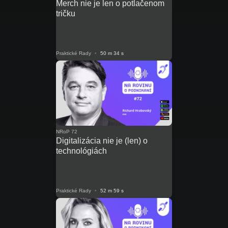
Merch nie je len o potlačenom
tričku
Praktické Rady
•
50 m 34 s
NRoP 72
Digitalizácia nie je (len) o
technológiách
Praktické Rady
•
52 m 59 s