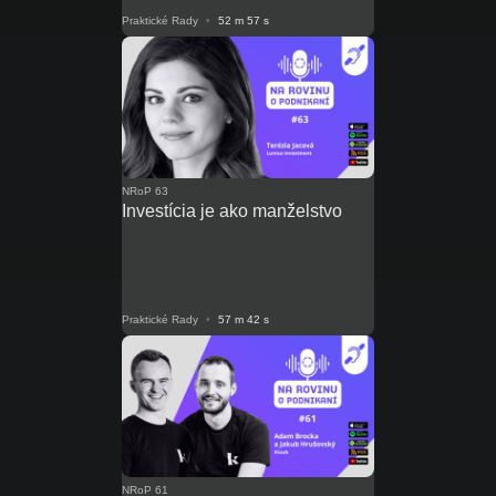
Praktické Rady
•
52 m 57 s
NRoP 63
Investícia je ako manželstvo
Praktické Rady
•
57 m 42 s
NRoP 61