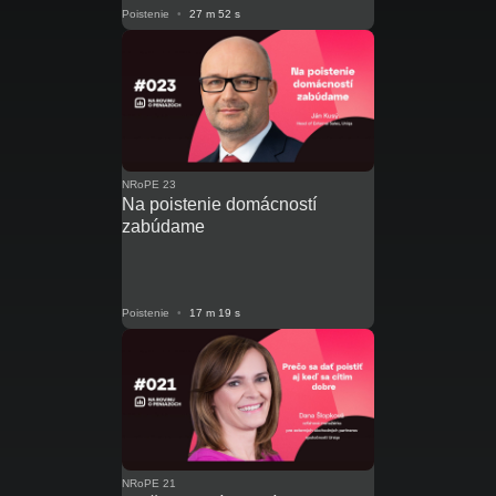
Poistenie
•
27 m 52 s
NRoPE 23
Na poistenie domácností
zabúdame
Poistenie
•
17 m 19 s
NRoPE 21