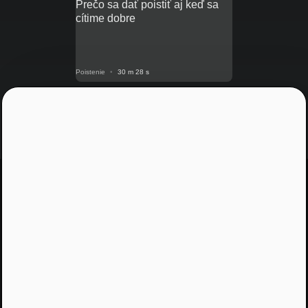
Prečo sa dať poistiť aj keď sa
cítime dobre
Poistenie
•
30 m 28 s
Blogy