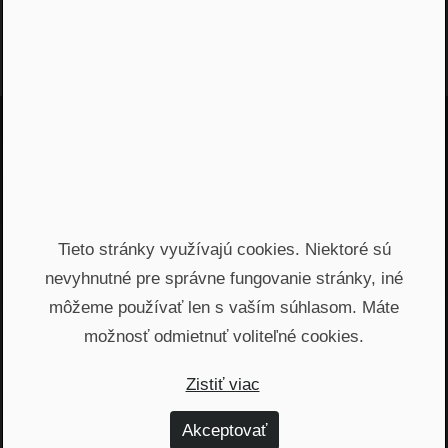
Jááááj skoro som
zabudol...
Žiadny spam, žiadny marketing, iba notifikácia o
Tieto stránky využívajú cookies. Niektoré sú
našom novom podcaste
nevyhnutné pre správne fungovanie stránky, iné
môžeme používať len s vaším súhlasom. Máte
Email
možnosť odmietnuť voliteľné cookies.
Odoslať
Zistiť viac
Automatický prístup k najnovším podcastom, livestreamom
Akceptovať
a informáciam z biznisu. Newsletter posielame
prostredníctvom služby Mailchimp. Prihlásením sa súhlasíte