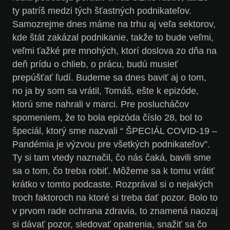
ty patríš medzi tých šťastných podnikateľov.
Samozrejme dnes máme na trhu aj veľa sektorov,
kde štát zakázal podnikanie, takže to bude veľmi,
veľmi ťažké pre mnohých, ktorí doslova zo dňa na
deň prídu o chlieb, o prácu, budú musieť
prepúšťať ľudí. Budeme sa dnes baviť aj o tom,
no ja by som sa vrátil, Tomáš, ešte k epizóde,
ktorú sme nahrali v marci. Pre poslucháčov
spomeniem, že to bola epizóda číslo 28, bol to
špeciál, ktorý sme nazvali “ ŠPECIÁL COVID-19 –
Pandémia je výzvou pre všetkých podnikateľov”.
Ty si tam vtedy naznačil, čo nás čaká, bavili sme
sa o tom, čo treba robiť. Môžeme sa k tomu vrátiť
krátko v tomto podcaste. Rozprával si o nejakých
troch faktoroch na ktoré si treba dať pozor. Bolo to
v prvom rade ochrana zdravia, to znamená naozaj
si dávať pozor, sledovať opatrenia, snažiť sa čo