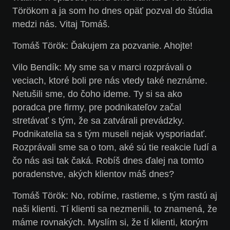
Törökom a ja som ho dnes opäť pozval do štúdia
medzi nás. Vitaj Tomáš.
Tomáš
Török
:
Ďakujem za pozvanie. Ahojte!
Vilo
Bendík
:
My sme sa v marci rozprávali o
veciach, ktoré boli pre nás vtedy také neznáme.
Netušili sme, do čoho ideme. Ty si sa ako
poradca pre firmy, pre podnikateľov začal
stretávať s tým, že sa zatvárali prevádzky.
Podnikatelia sa s tým museli nejak vysporiadať.
Rozprávali sme sa o tom, aké sú tie reakcie ľudí a
čo nás asi tak čaká. Robíš dnes ďalej na tomto
poradenstve, akých klientov máš dnes?
Tomáš
Török
:
No, robíme, rastieme, s tým rastú aj
naši klienti. Tí klienti sa nezmenili, to znamená, že
máme rovnakých. Myslím si, že tí klienti, ktorým