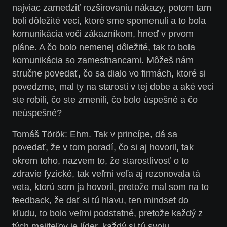
najviac zamedziť rozširovaniu nákazy, potom tam
boli dôležité veci, ktoré sme spomenuli a to bola
komunikácia voči zákazníkom, hneď v prvom
pláne. A čo bolo nemenej dôležité, tak to bola
komunikácia so zamestnancami. Môžeš nám
stručne povedať, čo sa dialo vo firmách, ktoré si
povedzme, mal ty na starosti v tej dobe a aké veci
ste robili, čo ste zmenili, čo bolo úspešné a čo
neúspešné?
Tomáš
Török
:
Ehm. Tak v princípe, dá sa
povedať, že v tom poradí, čo si aj hovoril, tak
okrem toho, nazvem to, že starostlivosť o to
zdravie fyzické, tak veľmi veľa aj rezonovala tá
veta, ktorú som ja hovoril, pretože mal som na to
feedback, že dať si tú hlavu, ten mindset do
kľudu, to bolo veľmi podstatné, pretože každý z
tých majiteľov je líder, každý si tú svoju