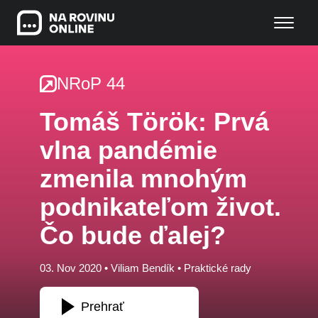
NRoP 44
Tomáš Török: Prvá
vlna pandémie
zmenila mnohým
podnikateľom život.
Čo bude ďalej?
03. Nov 2020 •
Viliam Bendík
•
Praktické rady
Prehrať