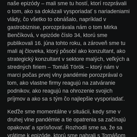
naše epizódy – mali sme tu hostí, ktorí rozprávali
o tom, ako sa dokázali vysporiadať s nariadeniami
vlády, čo všetko to obnášalo, napríklad v
gastrobiznise, porozprávala nám o tom Mirka
Benčíková, v epizóde číslo 34, ktorú sme
publikovali 16. júna tohto roku, a zároveň sme tu
mali aj človeka, ktorý pôsobí ako konzultant, ako
strategický konzultant v sektore malých, veľkých a
stredných firiem – Tomáš Török – ktorý nám v
marci počas prvej vlny pandémie porozprával o
tom, ako vlastne firmy reagujú na zatváranie
podnikov, ako reagujú na ohrozenie svojich
príjmov a ako sa s tým čo najlepšie vysporiadať.
Keďže sme momentálne v situácii, kedy sme v
druhej vlne pandémie a tie opatrenia sa začínajú
opakovať a sprísňovať. Rozhodli sme sa, že sa
vrátime k epizóde, ktorú sme nahrali s Tomášom