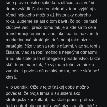
sme práve riešili nejaké konzultácie to aj veľmi
dobre zvládli. Dokonca niektorí z toho vyjdú aj v
rámci nejakého možno až historicky dobrého
roku. Budeme sa asi o tom baviť, čo boli tie také
kľúčové veci, prečo tomu tak je a kde sa to cele
transformuje omnoho viac, ako iba tie, nazvem to
marketingové stratégie, riešime aj také biznis
stratégie, čiže viac sa robí s dátami, viac sa robí s
číslami, viac sa robí možno s nejakými odhadmi
trhu, ale stále je to strategické poradenstvo, takže
skôr to vnímam tak, že význam toho, že niekto
zvonku ti povie a dá nejaký názor, rastie skôr než
klesá.
Vilo
Bendík
:
Čiže v tejto ťažkej dobe možno
povedať, že tvoja firma BizBuilders ako
strategický konzultant, má stále prácu, pretože
ľudia potrebujú poradiť a váš biznis rastie, takže