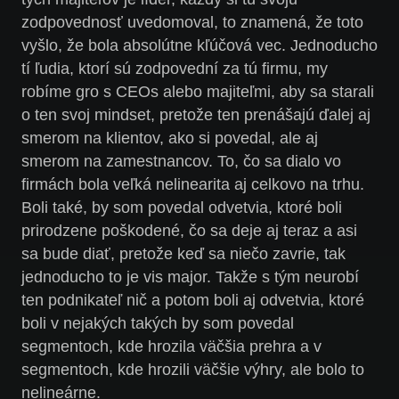
zodpovednosť uvedomoval, to znamená, že toto
vyšlo, že bola absolútne kľúčová vec. Jednoducho
tí ľudia, ktorí sú zodpovední za tú firmu, my
robíme gro s CEOs alebo majiteľmi, aby sa starali
o ten svoj mindset, pretože ten prenášajú ďalej aj
smerom na klientov, ako si povedal, ale aj
smerom na zamestnancov. To, čo sa dialo vo
firmách bola veľká nelinearita aj celkovo na trhu.
Boli také, by som povedal odvetvia, ktoré boli
prirodzene poškodené, čo sa deje aj teraz a asi
sa bude diať, pretože keď sa niečo zavrie, tak
jednoducho to je vis major. Takže s tým neurobí
ten podnikateľ nič a potom boli aj odvetvia, ktoré
boli v nejakých takých by som povedal
segmentoch, kde hrozila väčšia prehra a v
segmentoch, kde hrozili väčšie výhry, ale bolo to
nelineárne.