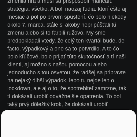
zmenila hra a musí sa prispôsobiť mančaft,
stratégia, všetko. A boli naozaj ľudia, ktorí ešte aj
mesiac a pol po prvom spustení, čo bolo niekedy
okolo 7. marca, stále si akoby nepripúšťali tú
zmenu alebo si to farbili ružovo. My sme
predpokladali vtedy, že celý ten kvartál bude, de
facto, výpadkový a ono sa to potvrdilo. A to čo
bolo kľúčové, bolo prijať túto skutočnosť a tí naši
klienti, aj možno s našou pomocou alebo
jednoducho s tou osvetou, že radšej sa pripravte
na nejaký dlhší výpadok, lebo tu nejde len o
lockdown, ale aj o to, že spotrebiteľ zamrzne, tak
tí dokázali urobiť odvážnejšie opatrenia. To bol
taký prvý dôležitý krok, že dokázali urobiť
odvážnejšie opatrenia v najťažšom období a to
vlastne spôsobilo, že aj dnes zažívajú možno taký
celkom dobrý, nadštandardný rok.