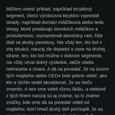
Môžem uviesť príklad, napríklad bicyklový
segment, všetci výrobcovia bicyklov vypredali
sklady, napríklad domáci miláčikovia alebo teda
shopy, ktoré predávajú domácich miláčikov a
príslušenstvo, zaznamenali absolútny rast, čiže
diali sa akoby paradoxy. Nie vždy ten, kto bol v
zlej situácii, naozaj zle dopadol a zase na druhej
strane, ten, kto bol možno v dobrom segmente,
nie vždy uhral dobrý výsledok, takže vládla
nelinearita a chaos. A dá sa povedať, že na úrovni
tých majiteľov alebo CEOs bolo pekne vidieť, ako
kto a rýchlo vedel akceptovať, že sa niečo
zmenilo. A tam sme videli rôznu škálu, a niektoré
z tých firiem naozaj sú aj známe, sú to známe
značky, kde sme dá sa povedať videli od
majiteľov, ktorí hneď druhý deň pochopili, že sa