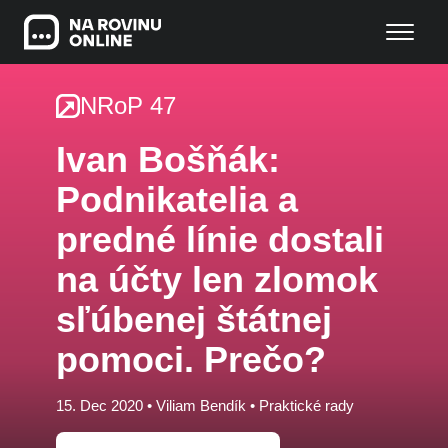
NRoP 47
Ivan Bošňák:
Podnikatelia a
predné línie dostali
na účty len zlomok
sľúbenej štátnej
pomoci. Prečo?
15. Dec 2020 •
Viliam Bendík
•
Praktické rady