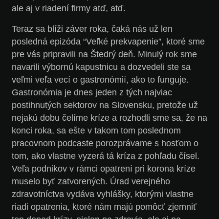
ale aj v riadení firmy atď, atď.
Teraz sa blíži záver roka, čaká nás už len
posledná epizóda “Veľké prekvapenie”, ktoré sme
pre vás pripravili na Štedrý deň. Minulý rok sme
navarili výbornú kapustnicu a dozvedeli ste sa
veľmi veľa vecí o gastronómií, ako to funguje.
Gastronómia je dnes jeden z tých najviac
postihnutých sektorov na Slovensku, pretože už
nejakú dobu čelíme kríze a rozhodli sme sa, že na
konci roka, sa ešte v takom tom poslednom
pracovnom podcaste porozprávame s hosťom o
tom, ako vlastne vyzerá tá kríza z pohľadu čísel.
Veľa podnikov v rámci opatrení pri korona kríze
muselo byť zatvorených. Úrad verejného
zdravotníctva vydáva vyhlášky, ktorými vlastne
riadi opatrenia, ktoré nám majú pomôcť zjemniť