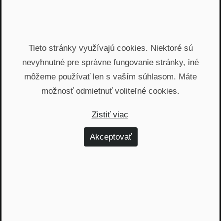
problémy. A ja sa dnes chcem s Ivanom
porozprávať o tom, čo vlastne štát pre
podnikateľov urobil. A zhrňme si, aký máme dnes
Tieto stránky využívajú cookies. Niektoré sú
stav na Slovensku.
nevyhnutné pre správne fungovanie stránky, iné
Ivan Bošňák:
Ono je veľmi jednoduché, teraz nie
môžeme používať len s vaším súhlasom. Máte
sme po bitke generáli.., ale je veľmi jednoduché
možnosť odmietnuť voliteľné cookies.
povedať akoby ta pomoc mala existovať. Vďaka
tomu, že existujú dobré príklady tej pomoci. Ono
Zistiť viac
to celé začalo 12. marca, keď si EÚ uvedomila, že
sú principiálne tri problémy ktoré treba adresovať.
Akceptovať
A Ursula von der Leyen s malým tímom
vyprodukovali veľmi jednoduchú prezentáciu a
spustili mechanizmus súhlasov so štátnou
pomocou, čo je inak v normálnych časom takmer
nedovolená vec. Nemôže len tak, akýkoľvek štát,
dať peniaze len preto, že si myslíte, že je to dobrý