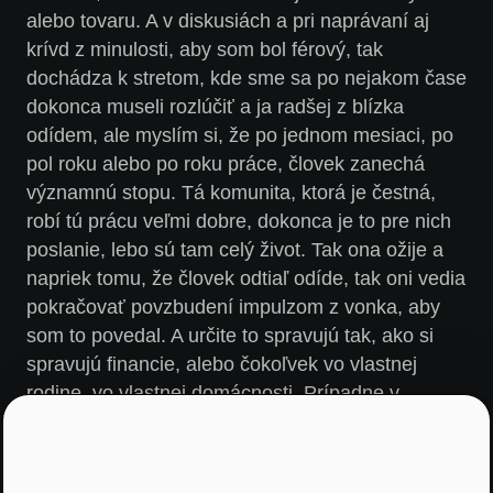
alebo tovaru. A v diskusiách a pri naprávaní aj
krívd z minulosti, aby som bol férový, tak
dochádza k stretom, kde sme sa po nejakom čase
dokonca museli rozlúčiť a ja radšej z blízka
odídem, ale myslím si, že po jednom mesiaci, po
pol roku alebo po roku práce, človek zanechá
významnú stopu. Tá komunita, ktorá je čestná,
robí tú prácu veľmi dobre, dokonca je to pre nich
poslanie, lebo sú tam celý život. Tak ona ožije a
napriek tomu, že človek odtiaľ odíde, tak oni vedia
pokračovať povzbudení impulzom z vonka, aby
som to povedal. A určite to spravujú tak, ako si
spravujú financie, alebo čokoľvek vo vlastnej
rodine, vo vlastnej domácnosti. Prípadne v
nejakom športovom klube, alebo kdekoľvek to
robia dobrovoľne. Takže stopa zostáva, pocit
mám dobrý, financie napravené, peňazí veľa