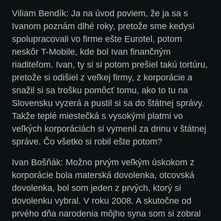
Viliam Bendík
: Ja na úvod poviem, že ja sa s
Ivanom poznám dlhé roky, pretože sme kedysi
spolupracovali vo firme ešte Eurotel, potom
neskôr T-Mobile, kde bol Ivan finančným
riaditeľom. Ivan, ty si si potom prešiel takú tortúru,
pretože si odišiel z veľkej firmy, z korporácie a
snažil si sa trošku pomôcť tomu, ako to tu na
Slovensku vyzerá a pustil si sa do štátnej správy.
Takže teplé miestečká s vysokými platmi vo
veľkých korporáciách si vymenil za drinu v štátnej
správe. Čo všetko si robil ešte potom?
Ivan Bošňák:
Možno prvým veľkým úskokom z
korporácie bola materská dovolenka, otcovská
dovolenka, bol som jeden z prvých, ktorý si
dovolenku vybral. V roku 2008. A skutočne od
prvého dňa narodenia môjho syna som si zobral