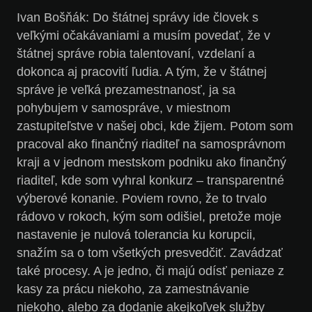
Ivan Bošňák:
Do štátnej správy ide človek s
veľkými očakávaniami a musím povedať, že v
štátnej správe robia talentovaní, vzdelaní a
dokonca aj pracovití ľudia. A tým, že v štátnej
správe je veľká prezamestnanosť, ja sa
pohybujem v samospráve, v miestnom
zastupiteľstve v našej obci, kde žijem. Potom som
pracoval ako finančný riaditeľ na samosprávnom
kraji a v jednom mestskom podniku ako finančný
riaditeľ, kde som vyhral konkurz – transparentné
výberové konanie. Poviem rovno, že to trvalo
rádovo v rokoch, kým som odišiel, pretože moje
nastavenie je nulová tolerancia ku korupcii,
snažím sa o tom všetkých presvedčiť. Zavádzať
také procesy. A je jedno, či majú odísť peniaze z
kasy za prácu niekoho, za zamestnávanie
niekoho, alebo za dodanie akejkoľvek služby