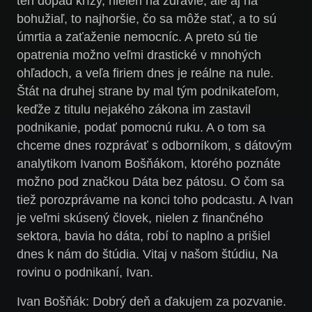
ten dopad krízy, nielen na zdravie, ale aj na
bohužiaľ, to najhoršie, čo sa môže stať, a to sú
úmrtia a zaťaženie nemocníc. A preto sú tie
opatrenia možno veľmi drastické v mnohých
ohľadoch, a veľa firiem dnes je reálne na nule.
Štát na druhej strane by mal tým podnikateľom,
keďže z titulu nejakého zákona im zastavil
podnikanie, podať pomocnú ruku. A o tom sa
chceme dnes rozprávať s odborníkom, s dátovým
analytikom Ivanom Bošňákom, ktorého poznáte
možno pod značkou Dáta bez pátosu. O čom sa
tiež porozprávame na konci toho podcastu. A Ivan
je veľmi skúsený človek, nielen z finančného
sektora, bavia ho dáta, robí to naplno a prišiel
dnes k nám do štúdia. Vitaj v našom štúdiu, Na
rovinu o podnikaní, Ivan.
Ivan Bošňák:
Dobrý deň a ďakujem za pozvanie.