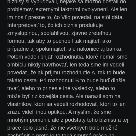
biznisy si vybudovali, nejaké sa možno dostali do
problémov, externými faktormi ovplyvnení. Ale len
im nosiť presne to, čo Vilo povedal, na stôl dáta.
Interpretovať to, čo ich biznis produkuje
zmysluplnou, spoľahlivou, zjavne zreteľnou
formou, tak aby to pochopil tak majiteľ, ako
prípadne aj spolumajiteľ, ale nakoniec aj banka.
Potom vedeli prijať rozhodnutia, ktoré nemali sme
ambíciu nikdy navrhovať, len teda sme im vedeli
povedať, že ak príjmu rozhodnutie A, tak to bude
takáto cesta. Pri rozhodnutí B to bude buď dlhšie
trvať, alebo to prinesie iné výsledky, alebo to
môže byť rizikovejšia cesta. Ale narazil som na
vlastníkov, ktorí sa vedeli rozhodovať, ktorí to len
zrazu videli inou optikou. A myslím, že sme
mnohým pomohli, ale z podstaty toho biznisu a tej
práce bolo jasné, že nie všetkých bolo možné
zachrániť a preto je to taká smutná práca na