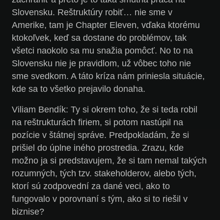
Slovensku. Reštruktúry robiť… nie sme v
Amerike, tam je Chapter Eleven, vďaka ktorému
ktokoľvek, keď sa dostane do problémov, tak
všetci naokolo sa mu snažia pomôcť. No to na
Slovensku nie je pravidlom, už vôbec toho nie
sme svedkom. A táto kríza nám priniesla situácie,
kde sa to všetko prejavilo donaha.
Viliam Bendík:
Ty si okrem toho, že si teda robil
na reštrukturách firiem, si potom nastúpil na
pozície v štátnej správe. Predpokladám, že si
prišiel do úplne iného prostredia. Zrazu, kde
možno ja si predstavujem, že si tam nemal takých
rozumných, tých tzv. stakeholderov, alebo tých,
ktorí sú zodpovední za dané veci, ako to
fungovalo v porovnaní s tým, ako si to riešil v
biznise?