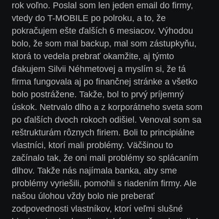
rok voľno. Poslal som len jeden email do firmy,
vtedy do T-MOBILE po polroku, a to, že
pokračujem ešte ďalších 6 mesiacov. Výhodou
bolo, že som mal backup, mal som zástupkyňu,
ktorá to vedela prebrať okamžite, aj týmto
ďakujem Silvii Néhmetovej a myslím si, že tá
firma fungovala aj po finančnej stránke a všetko
bolo postrážene. Takže, bol to prvý príjemný
úskok. Netrvalo dlho a z korporátneho sveta som
po ďalších dvoch rokoch odišiel. Venoval som sa
reštrukturám rôznych firiem. Boli to principiálne
vlastníci, ktorí mali problémy. Väčšinou to
začínalo tak, že oni mali problémy so splácaním
dlhov. Takže nás najímala banka, aby sme
problémy vyriešili, pomohli s riadením firmy. Ale
našou úlohou vždy bolo nie preberať
zodpovednosti vlastníkov, ktorí veľmi slušné