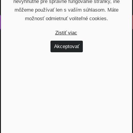
nevyhnutné pre správne fungovanie stránky, iné
môžeme používať len s vaším súhlasom. Máte
možnosť odmietnuť voliteľné cookies.
Vyrobené s láskou na Slovensku
Zistiť viac
Na rovinu rozprávame o fungovaní finančných produktov,
odhaľujeme zákulisie podnikania a prinášame inšpiratívne
Akceptovať
príbehy. Vzdelávame širokú verejnosť, ktorá je na základe
nami poskytnutých vedomostí schopná urobiť najvýhodnejšie
finančné rozhodnutia a nakopnúť svoj biznis.
Témy
Dôchodok (6)
Hypotéky (10)
Investovanie (59)
Osobné financie (20)