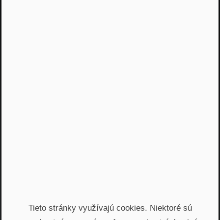
Jááááj skoro som
zabudol...
Žiadny spam, žiadny marketing, iba notifikácia o
našom novom podcaste
Email
Odoslať
Automatický prístup k najnovším podcastom, livestreamom
a informáciam z biznisu. Newsletter posielame
prostredníctvom služby Mailchimp. Prihlásením sa súhlasíte
so
spracovaním osobných údajov
.
Tieto stránky využívajú cookies. Niektoré sú