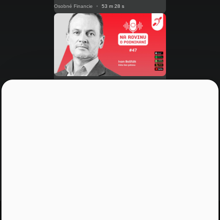
Osobné Financie
•
53 m 28 s
NRoP 47
Podnikatelia a predné línie
dostali na účty len zlomok
sľúbenej štátnej pomoci. Prečo?
Praktické Rady
•
16 m 09 s