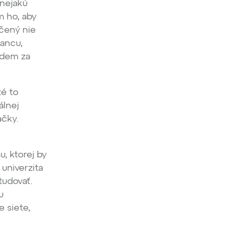
 nejakú
 ho, aby
dčený nie
šancu,
ôjdem za
té to
álnej
ačky.
, ktorej by
 univerzita
tudovať.
u
e siete,