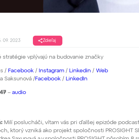
. 09. 2023
Zdieľaj
 stratégie vplývajú na budovanie značky
s /
Facebook
/
Instagram
/
Linkedin
/
Web
a Saksunová /
Facebook
/
LinkedIn
047
–
audio
:
Milí poslucháči, vítam vás pri ďalšej epizóde podca
ch, ktorý vzniká ako projekt spoločnosti PROSIGHT S
rea Saxunová a v spoločnosti PROSIGHT pôsobím 8 r