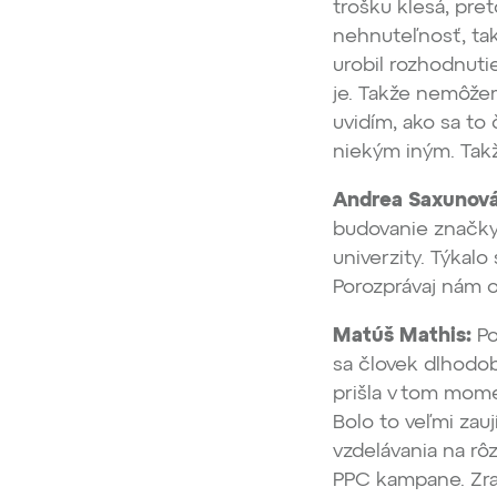
trošku klesá, pre
nehnuteľnosť, ta
urobil rozhodnuti
je. Takže nemôžem
uvidím, ako sa to
niekým iným. Takž
Andrea Saxunová
budovanie značky.
univerzity. Týkal
Porozprávaj nám o
Matúš Mathis:
Po
sa človek dlhodobo
prišla v tom mome
Bolo to veľmi zau
vzdelávania na rô
PPC kampane. Zraz