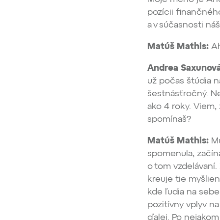
pozícii finančné
a v súčasnosti náš
Matúš Mathis:
Ah
Andrea Saxunová
už počas štúdia n
šestnásťročný. Ne
ako 4 roky. Viem, 
spomínaš?
Matúš Mathis:
Mu
spomenula, začína
o tom vzdelávaní.
kreuje tie myšlien
kde ľudia na sebe 
pozitívny vplyv n
ďalej. Po nejakom