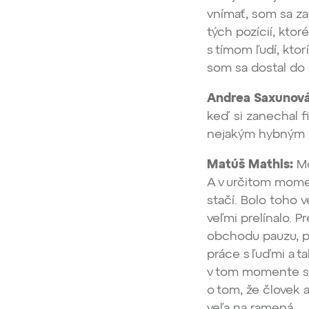
vnímať, som sa za
tých pozícií, kto
s tímom ľudí, ktor
som sa dostal do 
Andrea Saxunová
keď si zanechal f
nejakým hybný
Matúš Mathis:
Mo
A v určitom momen
stačí. Bolo toho 
veľmi prelínalo. 
obchodu pauzu, p
práce s ľuďmi a ta
v tom momente si 
o tom, že človek 
veľa na ramená.