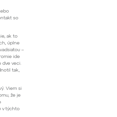
 Lebo
ontakt so
ie, ak to
ch, úplne
vadsiatou –
romie ide
o dve veci.
otil tak,
vý. Viem si
omu, že je
o
 v týchto