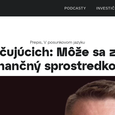
PODCASTY
INVESTI
Prepis
,
V posunkovom jazyku
čujúcich: Môže sa z
inančný sprostredk