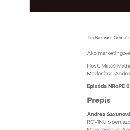
Tím Na rovinu Online
15
Ako marketingové
Hosť: Matúš Mathi
Moderátor: Andre
Epizóda NRoPE 
Prepis
Andrea Saxunová
ROVINU o peniazo
Moje meno je And