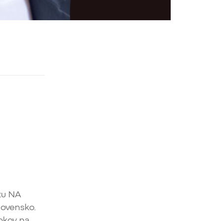
stu NA
lovensko.
okov na