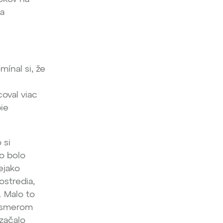
ga
mínal si, že
coval viac
bie
 si
o bolo
ejako
ostredia,
. Malo to
o smerom
 začalo