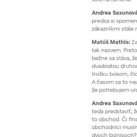
Andrea Saxunová
predsa si spomenu
zákazníkmi stále 
Matúš Mathis:
Za
tak nazvem. Preto
bežne sa stáva, ž
dvadsiatou druhou
trošku bokom, člov
A časom sa to na
že potrebujem ur
Andrea Saxunová
teda predstaviť, ž
to obchod. Či fina
obchodníci musíme
dvoch biznisoch