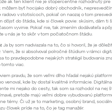
tože ak ten klient nie je stopercentne rozhodnutý pre
k môžem byť hocijako dobrý obchodník, nepresvedčím
e radovo v stotisícoch, pokiaľ on naozaj o tom presve
 dôjsť do štádia, kde si človek povie: skúsim, dám ti 
 časom vyvinie. Pokiaľ nie, tak zmením dodávateľa a p
e u nás je to skôr v tom počiatočnom štádiu.
:
Ja by som nadviazala na to, čo si hovoril, že je dôleži
 Viem, že si absolvoval polročné štúdium v rámci digit
o sa to pravdepodobne nejakých stratégií budovania zn
 tomto viac.
viem pravdu, že som veľmi dlho hľadal nejakú platformu
 venoval, kde by dostal kvalitné informácie. Digitálna
nte mi nejako do cesty, tak som sa rozhodol na nej š
jímavé, pretože majú veľmi dobre vybudovanú platform
zne témy. Či už je to marketing, osobný brand, sociáln
u človek príde na to, čo je tag manažér.