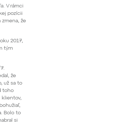
a. V rámci
ej pozícii
la zmena, že
roku 2017,
ým tým
/7.
dal, že
, už sa to
d toho
klientov,
bohužiaľ,
. Bolo to
abral si