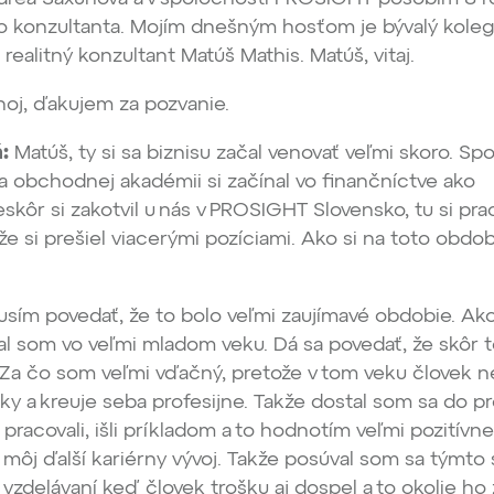
ho konzultanta. Mojím dnešným hosťom je bývalý kole
 realitný konzultant Matúš Mathis. Matúš, vitaj.
oj, ďakujem za pozvanie.
:
Matúš, ty si sa biznisu začal venovať veľmi skoro. Spo
a obchodnej akadémii si začínal vo finančníctve ako
skôr si zakotvil u nás v PROSIGHT Slovensko, tu si pra
že si prešiel viacerými pozíciami. Ako si na toto obdo
sím povedať, že to bolo veľmi zaujímavé obdobie. Ako
l som vo veľmi mladom veku. Dá sa povedať, že skôr t
 Za čo som veľmi vďačný, pretože v tom veku človek n
ky a kreuje seba profesijne. Takže dostal som sa do pr
pracovali, išli príkladom a to hodnotím veľmi pozitívne
a môj ďalší kariérny vývoj. Takže posúval som sa týmt
 vzdelávaní keď človek trošku aj dospel a to okolie ho