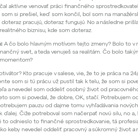
čal aktívne venovať práci finančného sprostredkovateľ
ré som si prešiel, keď som končil, bol som na manažérsk
í doteraz pracujú, doteraz fungujú. No a následne priš
realitného biznisu, kde som doteraz.
:
A čo bolo hlavným motívom tejto zmeny? Bolo to v 
inančný svet, a teda venuješ sa realitám. Čo bolo tak
m momentom?
tivátor? Kto pracuje v salese, vie, že to je práca na 24
te som si tú prácu už pustil tak k telu, že som si pove
veľa a nevedel som oddeliť osobný život od pracovného
Preto som si povedal, že dobre, OK, stačí. Potrebujem o
otrebujem pauzu od dajme tomu vyhľadávania nových 
k ďalej. Čiže potreboval som načerpať novú silu, no a, 
to odnieslo to finančné sprostredkovanie, tá profesia
ako keby nevedel oddeliť pracovný a súkromný život a n