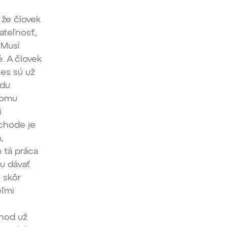
 že človek
ateľnosť,
 Musí
. A človek
nes sú už
adu
tomu
i
bchode je
,
 tá práca
mu dávať
 skôr
eľmi
chod už