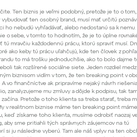
čite. Ten biznis je veľmi podobný, pretože je to o tom,
 vybudovať ten osobný brand, musí mať určitú poznáv
íci ho nebudú vyhľadávať, alebo nedostanú sa k nemu.
 o sebe, v tomto to hodnotím, že je to úplne rovnaké
ť tú mravčiu každodennú prácu, ktorú spraviť musí. D
toré ako keby tú prácu uľahčujú, kde ten človek z pohľ
randu to má trošku jednoduchšie, ako to bolo dajme 
eboli tak rozšírené sociálne siete. Jeden rozdiel medz
tným biznisom vidím v tom, že ten breaking point v o
. A vo finančníctve ak pripravíme nejaký návrh riešenia
lio, zanalyzujeme mu zmluvy a dôjde k podpisu, tak tam
začína. Pretože o toho klienta sa treba starať, treba 
 My v realitnom biznise máme ten breaking point máme
u, keď získame toho klienta, musíme odrobiť naozaj v
g, aby sme pritiahli tých správnych záujemcov na tú
rí si ju následne vyberú. Tam ale náš vplyv na ten ob