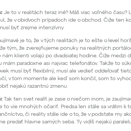
:
Je to v realitách teraz iné? Máš viac voľného času?
l, že v obidvoch prípadoch ide o obchod. Čiže ten k
musí byť zrejme intenzívny.
ujímavé je to, že v tých realitách je to ešte o level horš
že tým, že zverejňujeme ponuky na realitných portálo
e nám klienti volajú po dvadsiatej hodine. Čiže medzi d
 mám paradoxne asi najviac telefonátov. Takže to súk
ek musí byť flexibilný, musí ale vedieť oddeľovať tiet
učí, v tom momente ale keď som končil, som to vyhodn
obiť nejakú razantnú zmenu.
:
Tak ten svet realít je zase o niečom inom, je zaujíma
e to vie mnohých očariť. Predsa len stále sa vrátim k t
nčníctvo, či reality stále ide o to, že v podstate my ak
 predať hlavne samých seba. Ty vidíš nejakú paralelu
?