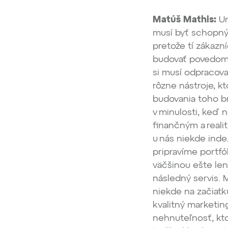
Matúš Mathis:
Ur
musí byť schopný
pretože tí zákazn
budovať povedomie
si musí odpracova
rôzne nástroje, k
budovania toho b
v minulosti, keď n
finančným a reali
u nás niekde inde
pripravíme portfó
väčšinou ešte len 
následný servis.
niekde na začiatk
kvalitný marketin
nehnuteľnosť, kto