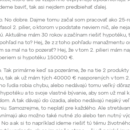
eme baviť, tak asi nejdem predbiehať ďalej.
. No dobre. Dajme tomu začal som pracovať ako 25-r
asol 2. pilier, o ktorom v podstate neviem nič, ale nej
. Aktuálne mám 30 rokov a začínam riešiť hypotéku, t
pohľad na to? Hej, že z z toho pohľadu manažmentu 
m sa mal na to pozerať? Hej, že v tom 2. pilieri mám na
 beriem si hypotéku 150000 €.
 Tak primárne keď sa pozeráme, že na tie 2 produkty
éku, tak ak už mám tých 40000 € nasporených v tom 2. p
o ľudia robia chybu, alebo nedávajú tomu veľký dôraz
 hypotéku a to svoje vlastné bývanie, aby som už mal 
om. A tak dávajú do úzadia, alebo nedávajú nejaký ve
iu. Samozrejme, to neplatí pre každého. Ale stretávam
o vnímajú ako možno také nutné zlo alebo ten nutný vý
 No a ak si to napríklad ideme riešiť tú tému životnéh