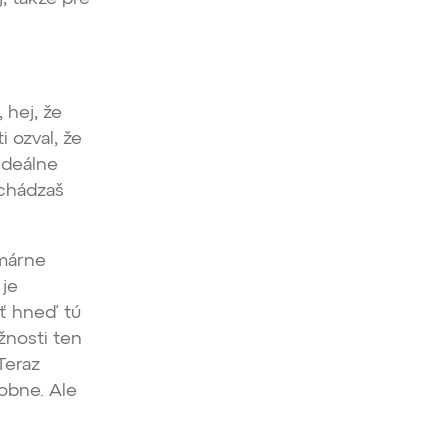
 hej, že
i ozval, že
ideálne
echádzaš
imárne
 je
iť hneď tú
žnosti ten
Teraz
dobne. Ale