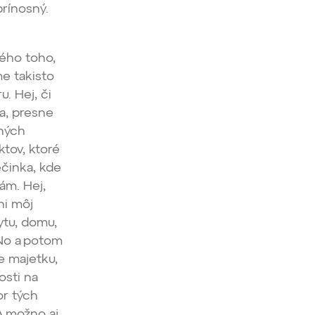
prínosný.
kého toho,
me takisto
. Hej, či
ia, presne
bných
ktov, ktoré
činka, kde
ám. Hej,
ni môj
ytu, domu,
 No a potom
e majetku,
osti na
or tých
A možno aj