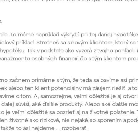
.
re. To máme napríklad vykrytú pri tej danej hypotéke,
lový príklad. Stretneš sa s novým klientom, ktorý sa t
 hypotéku. Tak v podstate ako vyzerá z tvojho pohľadu 
manažmentu osobných financií, čo s tým klientom pr
o začnem primárne s tým, že teda sa bavíme asi pr
ek alebo ten klient potenciálny má záujem riešiť, a to
avíme o tom. A, samozrejme, veľmi dôležité je aj otvor
 ďalej súvisí, aké ďalšie produkty. Alebo aké ďalšie mo
o je veľmi dôležité sa pozrieť aj na životné poistenie. 
len životné ako rizikové, nie nejaké so sporením a po
, takže to asi nejdeme … rozoberať.