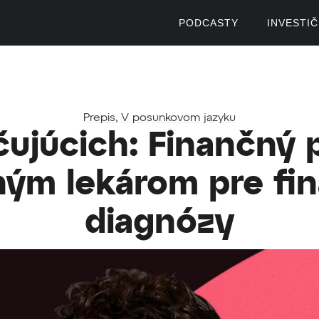
PODCASTY
INVESTI
Prepis
,
V posunkovom jazyku
ujúcich: Finančný 
ným lekárom pre fi
diagnózy