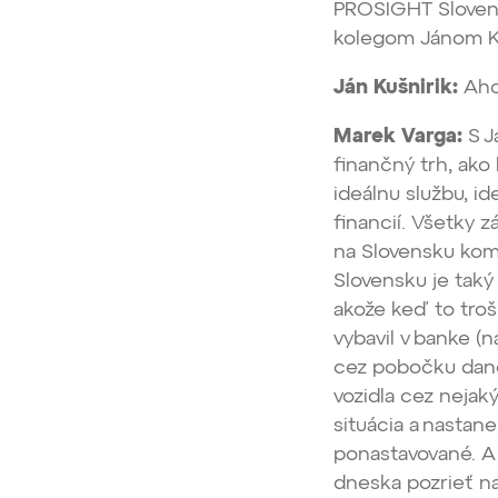
PROSIGHT Slovens
kolegom Jánom Ku
Ján Kušnirik:
Aho
Marek Varga:
S J
finančný trh, ako 
ideálnu službu, 
financií. Všetky 
na Slovensku kom
Slovensku je taký
akože keď to troš
vybavil v banke (
cez pobočku dane
vozidla cez nejak
situácia a nastan
ponastavované. A 
dneska pozrieť n