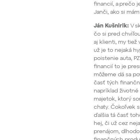
financií, a prečo 
Janči, ako si má
Ján Kušnirik:
V sk
čo si pred chvíľou
aj klienti, my ti
už je to nejaká hy
poistenie auta, P
financií to je pre
môžeme dá sa pov
časť tých finančn
napríklad životné
majetok, ktorý s
chaty. Čokoľvek 
ďalšia tá časť to
hej, či už cez ne
prenájom, dlhodob
finančných produk