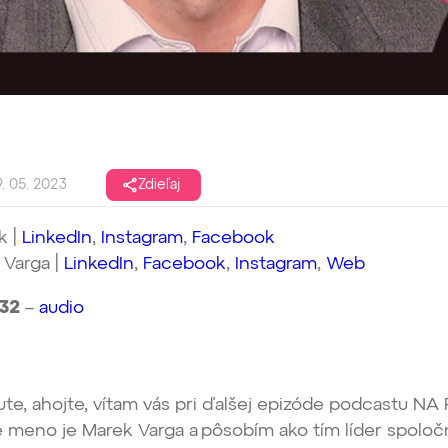
. 05. 2023
Zdieľaj
k |
LinkedIn
,
Instagram
,
Facebook
 Varga |
LinkedIn
,
Facebook
,
Instagram
,
Web
032
–
audio
te, ahojte, vítam vás pri ďalšej epizóde podcastu N
 meno je Marek Varga a pôsobím ako tím líder spoloč