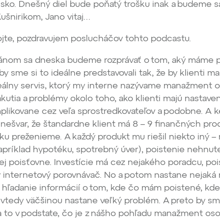
ko. Dnešný diel bude poňatý trošku inak a budeme s
šnirikom, Jano vitaj…
jte, pozdravujem poslucháčov tohto podcastu.
ánom sa dneska budeme rozprávať o tom, aký máme 
by sme si to ideálne predstavovali tak, že by klienti ma
ideálny servis, ktorý my interne nazývame manažment
zákutia a problémy okolo toho, ako klienti majú nastav
plikovane cez veľa sprostredkovateľov a podobne. A 
 nešvar, že štandardne klient má 8 – 9 finančných pro
ku preženieme. A každý produkt mu riešil niekto iný – 
napríklad hypotéku, spotrebný úver), poistenie nehnut
j poisťovne. Investície má cez nejakého poradcu, poi
ý internetový porovnávač. No a potom nastane nejaká
e hľadanie informácií o tom, kde čo mám poistené, k
vtedy väčšinou nastane veľký problém. A preto by sm
a to v podstate, čo je z nášho pohľadu manažment os