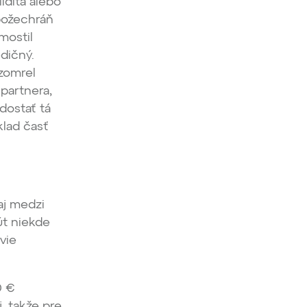
lidita alebo
božechráň
mostil
edičný.
 zomrel
partnera,
 dostať tá
klad časť
aj medzi
nút niekde
vie
0 €
, takže pre