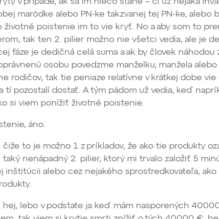
rytý v prípade, ak sa im niečo stane – či už nejaká inva
obej maródke alebo PN-ke takzvanej tej PN-ke, alebo 
o životné poistenie im to vie kryť. No a aby som to pre
rom, tak ten 2. pilier možno nie všetci vedia, ale je d
acej fáze je dedičná celá suma a ak by človek náhodou
oprávnenú osobu povedzme manželku, manžela alebo 
e rodičov, tak tie peniaze relatívne v krátkej dobe vie
ia tí pozostalí dostať. A tým pádom už vedia, keď naprí
ko si viem ponížiť životné poistenie.
stenie, áno.
 čiže to je možno 1 z príkladov, že ako tie produkty oz
j taký nenápadný 2. pilier, ktorý mi trvalo založiť 5 mi
j inštitúcii alebo cez nejakého sprostredkovateľa, ako 
produkty.
 hej, lebo v podstate ja keď mám nasporených 4000
em, tak viem si krytie smrti znížiť o tých 40000 €, hej