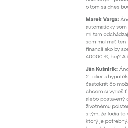
o tom sa dnes bud
Marek Varga:
Áno
automaticky som f
mi tam odchádzajú
som mal mať ten 
financií ako by so
40000 €, hej? A
Ján Kušnirik:
Áno.
2. pilier a hypot
častokrát čo možn
chcem si vyriešiť
alebo postavený d
životnému poisten
s tým, že ľudia t
ktorý je potrebný.