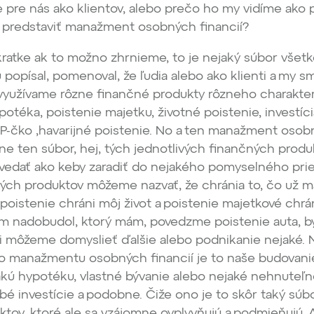
je pre nás ako klientov, alebo prečo ho my vidíme ako 
m predstaviť manažment osobných financií?
ratke ak to možno zhrnieme, to je nejaký súbor všet
 popísal, pomenoval, že ľudia alebo ako klienti a my s
ež využívame rôzne finančné produkty rôzneho charakteru
potéka, poistenie majetku, životné poistenie, investíc
ZP-čko ,havarijné poistenie. No a ten manažment oso
sne ten súbor, hej, tých jednotlivých finančných produ
edať ako keby zaradiť do nejakého pomyselného prie
ých produktov môžeme nazvať, že chránia to, čo už m
 poistenie chráni môj život a poistenie majetkové chrá
om nadobudol, ktorý mám, povedzme poistenie auta, b
si môžeme domyslieť ďalšie alebo podnikanie nejaké.
ho manažmentu osobných financií je to naše budovani
jakú hypotéku, vlastné bývanie alebo nejaké nehnuteľn
é investície a podobne. Čiže ono je to skôr taký súb
tov, ktoré ale sa vzájomne ovplyvňujú a podmieňujú. 