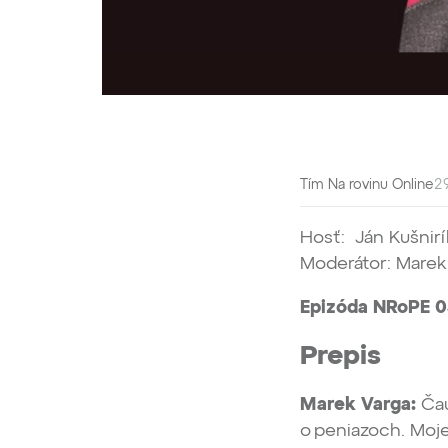
Tím Na rovinu Online
29
Hosť: Ján Kušnirí
Moderátor: Marek
Epizóda NRoPE 
Prepis
Marek Varga:
Čau
o peniazoch. Moje