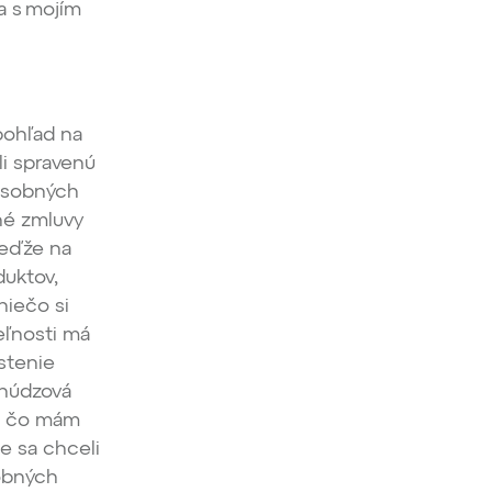
a s mojím
pohľad na
li spravenú
 osobných
ené zmluvy
keďže na
duktov,
niečo si
eľnosti má
stenie
 núdzová
de čo mám
e sa chceli
obných