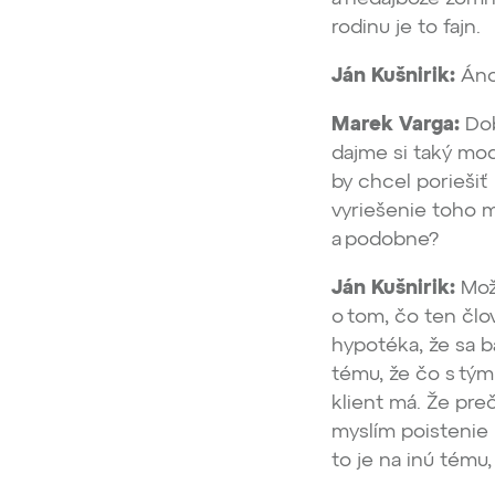
rodinu je to fajn.
Ján Kušnirik:
Áno
Marek Varga:
Dob
dajme si taký mode
by chcel poriešiť
vyriešenie toho 
a podobne?
Ján Kušnirik:
Možn
o tom, čo ten člov
hypotéka, že sa b
tému, že čo s tým
klient má. Že preč
myslím poistenie 
to je na inú tému