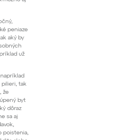
očný,
aké peniaze
ak aký by
osobných
príklad už
 napríklad
ilieri, tak
, že
kúpený byt
ľký dôraz
e sa aj
davok,
o poistenia,