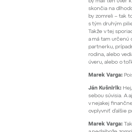
by mali ten úver k
skončia na dlhod
by zomreli – tak t
s tým druhým pilie
Takže v tej spori
a má tam určenú 
partnerku, prípadn
rodina, alebo ved
úveru, alebo o toľ
Marek Varga:
Poi
Ján Kušnirik:
Hej,
sebou súvisia. A a
v nejakej finančne
ovplyvniť ďalšie 
Marek Varga:
Tak
a nedajbože zomri