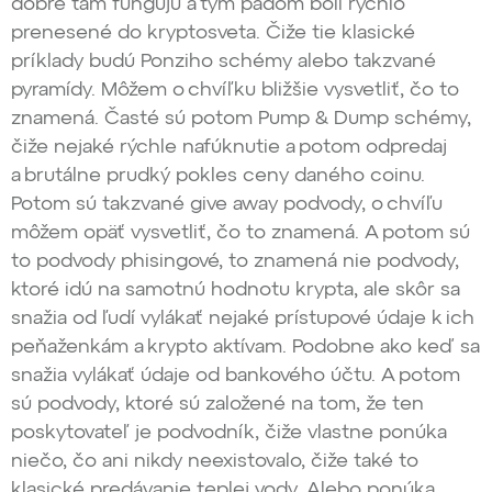
dobre tam fungujú a tým pádom boli rýchlo
prenesené do kryptosveta. Čiže tie klasické
príklady budú Ponziho schémy alebo takzvané
pyramídy. Môžem o chvíľku bližšie vysvetliť, čo to
znamená. Časté sú potom Pump & Dump schémy,
čiže nejaké rýchle nafúknutie a potom odpredaj
a brutálne prudký pokles ceny daného coinu.
Potom sú takzvané give away podvody, o chvíľu
môžem opäť vysvetliť, čo to znamená. A potom sú
to podvody phisingové, to znamená nie podvody,
ktoré idú na samotnú hodnotu krypta, ale skôr sa
snažia od ľudí vylákať nejaké prístupové údaje k ich
peňaženkám a krypto aktívam. Podobne ako keď sa
snažia vylákať údaje od bankového účtu. A potom
sú podvody, ktoré sú založené na tom, že ten
poskytovateľ je podvodník, čiže vlastne ponúka
niečo, čo ani nikdy neexistovalo, čiže také to
klasické predávanie teplej vody. Alebo ponúka