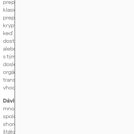
preperú, dostať ich potom do klasickej meny. Tá
klasická mena sa volá Fiat. Čiže vy si môžete niečo
preprať cez bitcoin alebo väčšinou cez nejaké iné
krypto coiny, preženiete to mixérmi, ale nakoniec,
keď sa k tomu chcete dostať, potrebujete to
dostať do nejakej banky vo forme dolára, eura
alebo niečoho podobného a to je veľmi ťažké
s tým kryptom robiť bez toho, aby to bolo
dosledovateľné. A banky, regulátori a dozorné
orgány sú na to veľmi nasadené, čiže oni tieto
transakcie sledujú. Čiže krypto je oveľa menej
vhodné na pranie špinavých peňazí.
Dávid Krajcár:
No tu je potom taká otázka, prečo
mnohé legitímne kryptobiznisy, overené
spoločnosti aj napriek tomu fungujú v nejakých off-
shore destináciách a nie napríklad v Spojených
štátoch amerických alebo niekde tu v Európe?