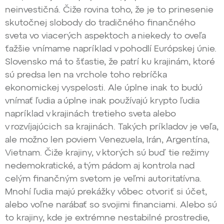
neinvestičná. Čiže rovina toho, že je to prinesenie
skutočnej slobody do tradičného finančného
sveta vo viacerých aspektoch a niekedy to oveľa
ťažšie vnímame napríklad v pohodlí Európskej únie.
Slovensko má to šťastie, že patrí ku krajinám, ktoré
sú predsa len na vrchole toho rebríčka
ekonomickej vyspelosti. Ale úplne inak to budú
vnímať ľudia a úplne inak používajú krypto ľudia
napríklad v krajinách tretieho sveta alebo
v rozvíjajúcich sa krajinách. Takých príkladov je veľa,
ale možno len poviem Venezuela, Irán, Argentína,
Vietnam. Čiže krajiny, v ktorých sú buď tie režimy
nedemokratické, a tým pádom aj kontrola nad
celým finančným svetom je veľmi autoritatívna.
Mnohí ľudia majú prekážky vôbec otvoriť si účet,
alebo voľne narábať so svojimi financiami. Alebo sú
to krajiny, kde je extrémne nestabilné prostredie,