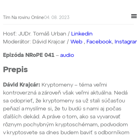
Tím Na rovinu Online
04. 08. 2023
Hosť: JUDr. Tomáš Urban /
Linkedin
Moderátor: Dávid Krajcar /
Web
,
Facebook
,
Instagra
Epizóda NRoPE 041
–
audio
Prepis
Dávid Krajcár:
Kryptomeny – téma veľmi
kontroverzná a zároveň však veľmi aktuálna. Nedá
sa odoprieť, že kryptomeny sa už stali súčasťou
peňazí a myslíme si, že tu budú s nami aj počas
ďalších dekád. A práve o tom, ako sa vyvarovať
rôznym pochybným kryptoschémam, podvodom
v kryptosvete sa dnes budem baviť s odborníkom