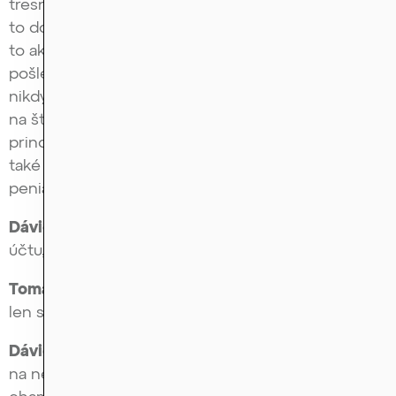
tresnem 0,5 bitcoinu, čo je dosť veľa peňazí, ale za
to dostanete airdrop v hodnote 20 bitcoinov. Znie
to ako super deal, len jediné, čo sa stane je, že vy
pošlete svojho 0,5 bitcoinu a tých 20 bitcoinov už
nikdy nedostanete späť. Čiže to sú také schémy
na štýl, ktorý poznáme z rozprávky o nigérijskom
princovi alebo vdove po nigérijskom princovi. Čiže
také tie klasické, že niekto zdedil obrovské
peniaze.
Dávid Krajcár:
A potrebujem rýchlo číslo vášho
účtu, aby som vám to vedel preposlať.
Tomáš Urban:
Presne tak. Čiže to je táto schéma
len skopírovaná do kryptosveta.
Dávid Krajcár:
čiže tam sa viac-menej zarába iba
na nejakej dôverčivosti a troška možno aj