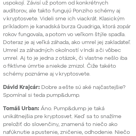
uspokojí. Závisí už potom od konkrétnych
audítorov, ale takto fungujú Ponziho schémy aj
v kryptosvete. Videli sme ich viackrát. Klasickým
príkladom je kanadská burza Quadriga, ktorá zopár
rokov fungovala, a potom vo veľkom štýle spadla.
Doteraz je aj veľká záhada, ako umrel jej zakladateľ.
Umrel za záhadných okolností v Indii a či vôbec
umrel. Aj to je jedna z otázok, či vlastne nešlo iba
o fiktívne úmrtie a niekde zmizol. Čiže takéto
schémy poznáme aj v kryptosvete.
Dávid Krajcár:
Dobre a ešte sú aké najčastejšie?
Spomínal si teda pump&dump.
Tomáš Urban:
Áno. Pump&dump je taká
unikátnejšia pre kryptosvet. Keď sa to snažíme
preložiť do slovenčiny, znamená to niečo ako
nafúknutie a pustenie, zničenie, odhodenie. Niečo