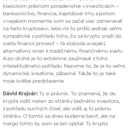
klasickom právnom poradenstve v investíciách –
bankovníctvo, financie, kapitálové trhy a potom
v nejakom momente som sa začal viac zameriavať
na tieto kryptoveci, lebo mi to prišlo jednak veľmi
sympatické z pohľadu toho, čo sa krypto snaží do
sveta financií priniesť – tá sloboda a nejaký
alternatívny smer k tradičnému finančnému svetu.
A po druhé je to extrémne zaujímavé z toho
intelektuálneho pohľadu. Nazvime to, že je to veľmi
dynamické, kreatívne, zábavné. Takže to je také
moje krátke predstavenie.
Dávid Krajcár:
Ty si právnik. To znamená, že do
krypta vidíš nielen zo stránky bežného investora,
z pohľadu suchých čísel, ale vidíš aj tú právnu
stránku. O tomto sa dnes budeme baviť, ale na
margo tohto by som sa len opýtal: Ty krypto