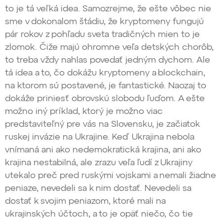
to je tá veľká idea. Samozrejme, že ešte vôbec nie
sme v dokonalom štádiu, že kryptomeny fungujú
pár rokov z pohľadu sveta tradičných mien to je
zlomok. Čiže majú ohromne veľa detských chorôb,
to treba vždy nahlas povedať jedným dychom. Ale
tá idea a to, čo dokážu kryptomeny a blockchain,
na ktorom sú postavené, je fantastické. Naozaj to
dokáže priniesť obrovskú slobodu ľuďom. A ešte
možno iný príklad, ktorý je možno viac
predstaviteľný pre vás na Slovensku, je začiatok
ruskej invázie na Ukrajine. Keď Ukrajina nebola
vnímaná ani ako nedemokratická krajina, ani ako
krajina nestabilná, ale zrazu veľa ľudí z Ukrajiny
utekalo preč pred ruskými vojskami a nemali žiadne
peniaze, nevedeli sa k nim dostať. Nevedeli sa
dostať k svojim peniazom, ktoré mali na
ukrajinských účtoch, a to je opäť niečo, čo tie