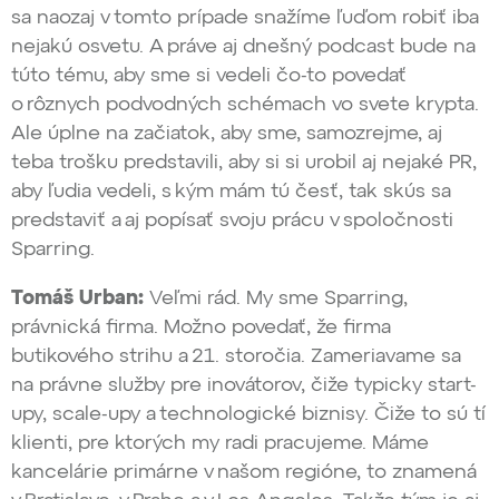
sa naozaj v tomto prípade snažíme ľuďom robiť iba
nejakú osvetu. A práve aj dnešný podcast bude na
túto tému, aby sme si vedeli čo-to povedať
o rôznych podvodných schémach vo svete krypta.
Ale úplne na začiatok, aby sme, samozrejme, aj
teba trošku predstavili, aby si si urobil aj nejaké PR,
aby ľudia vedeli, s kým mám tú česť, tak skús sa
predstaviť a aj popísať svoju prácu v spoločnosti
Sparring.
Tomáš Urban:
Veľmi rád. My sme Sparring,
právnická firma. Možno povedať, že firma
butikového strihu a 21. storočia. Zameriavame sa
na právne služby pre inovátorov, čiže typicky start-
upy, scale-upy a technologické biznisy. Čiže to sú tí
klienti, pre ktorých my radi pracujeme. Máme
kancelárie primárne v našom regióne, to znamená