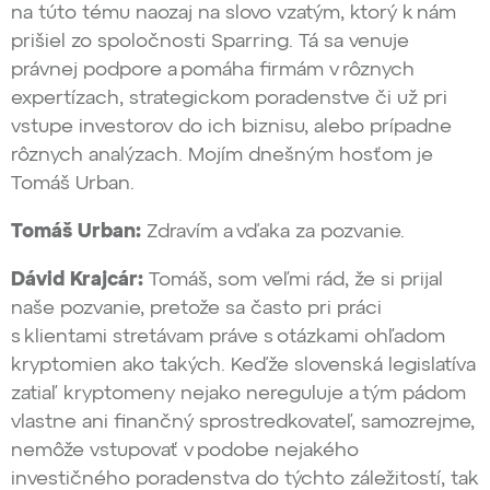
na túto tému naozaj na slovo vzatým, ktorý k nám
prišiel zo spoločnosti Sparring. Tá sa venuje
právnej podpore a pomáha firmám v rôznych
expertízach, strategickom poradenstve či už pri
vstupe investorov do ich biznisu, alebo prípadne
rôznych analýzach. Mojím dnešným hosťom je
Tomáš Urban.
Tomáš Urban:
Zdravím a vďaka za pozvanie.
Dávid Krajcár:
Tomáš, som veľmi rád, že si prijal
naše pozvanie, pretože sa často pri práci
s klientami stretávam práve s otázkami ohľadom
kryptomien ako takých. Keďže slovenská legislatíva
zatiaľ kryptomeny nejako nereguluje a tým pádom
vlastne ani finančný sprostredkovateľ, samozrejme,
nemôže vstupovať v podobe nejakého
investičného poradenstva do týchto záležitostí, tak