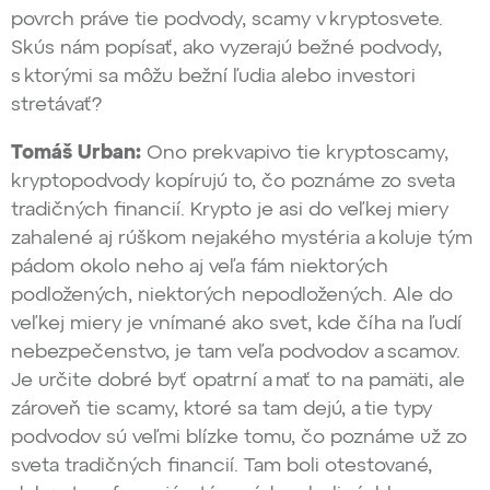
povrch práve tie podvody, scamy v kryptosvete.
Skús nám popísať, ako vyzerajú bežné podvody,
s ktorými sa môžu bežní ľudia alebo investori
stretávať?
Tomáš Urban:
Ono prekvapivo tie kryptoscamy,
kryptopodvody kopírujú to, čo poznáme zo sveta
tradičných financií. Krypto je asi do veľkej miery
zahalené aj rúškom nejakého mystéria a koluje tým
pádom okolo neho aj veľa fám niektorých
podložených, niektorých nepodložených. Ale do
veľkej miery je vnímané ako svet, kde číha na ľudí
nebezpečenstvo, je tam veľa podvodov a scamov.
Je určite dobré byť opatrní a mať to na pamäti, ale
zároveň tie scamy, ktoré sa tam dejú, a tie typy
podvodov sú veľmi blízke tomu, čo poznáme už zo
sveta tradičných financií. Tam boli otestované,