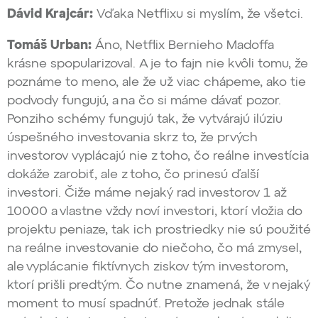
Dávid Krajcár:
Vďaka Netflixu si myslím, že všetci.
Tomáš Urban:
Áno, Netflix Bernieho Madoffa
krásne spopularizoval. A je to fajn nie kvôli tomu, že
poznáme to meno, ale že už viac chápeme, ako tie
podvody fungujú, a na čo si máme dávať pozor.
Ponziho schémy fungujú tak, že vytvárajú ilúziu
úspešného investovania skrz to, že prvých
investorov vyplácajú nie z toho, čo reálne investícia
dokáže zarobiť, ale z toho, čo prinesú ďalší
investori. Čiže máme nejaký rad investorov 1 až
10000 a vlastne vždy noví investori, ktorí vložia do
projektu peniaze, tak ich prostriedky nie sú použité
na reálne investovanie do niečoho, čo má zmysel,
ale vyplácanie fiktívnych ziskov tým investorom,
ktorí prišli predtým. Čo nutne znamená, že v nejaký
moment to musí spadnúť. Pretože jednak stále