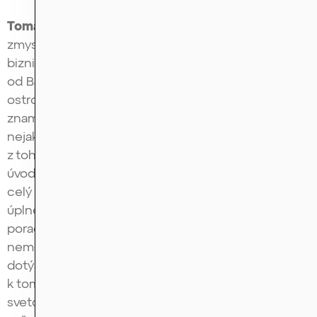
Tomáš Urban:
To je otázka, ktorá úplne dáva
zmysel. Väčšinou keď počujeme, že veľa z týchto
biznisov je usadených v off-shorových destináciách
od Bahám po Marshal Islands, Britské panenské
ostrovy a tak ďalej, v hlavách väčšiny ľudí to
znamená, že buď nechcú platiť dane, alebo robia
nejakú špinu. A v drvivej väčšine prípadov ani jedno
z toho nie je pravda. Súvisí to s tým úplným
úvodom, ktorý si ty nám povedal na začiatku, že
celý svet kryptomien a kryptoinvestícií bol doteraz
úplne mimo regulácie. Vy ako investiční
poradcovia, sprostredkovatelia sa ho veľmi
nemôžete dotýkať, takisto banky sa ho nemôžu
dotýkať, čiže on je naozaj neregulovaný. A tu došlo
k tomu obrovskému rozdeleniu medzi reálnym
svetom a právnym svetom – v realite kryptosvet