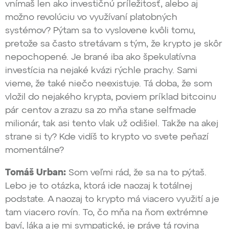
vnímaš len ako investičnú príležitosť, alebo aj
možno revolúciu vo využívaní platobných
systémov? Pýtam sa to vyslovene kvôli tomu,
pretože sa často stretávam s tým, že krypto je skôr
nepochopené. Je brané iba ako špekulatívna
investícia na nejaké kvázi rýchle prachy. Sami
vieme, že také niečo neexistuje. Tá doba, že som
vložil do nejakého krypta, poviem príklad bitcoinu
pár centov a zrazu sa zo mňa stane selfmade
milionár, tak asi tento vlak už odišiel. Takže na akej
strane si ty? Kde vidíš to krypto vo svete peňazí
momentálne?
Tomáš Urban:
Som veľmi rád, že sa na to pýtaš.
Lebo je to otázka, ktorá ide naozaj k totálnej
podstate. A naozaj to krypto má viacero využití a je
tam viacero rovín. To, čo mňa na ňom extrémne
baví, láka a je mi sympatické, je práve tá rovina