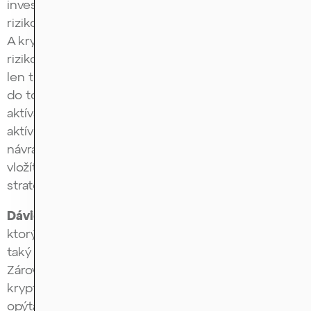
investovať treba vždy len tie prostriedky do
rizikových aktív, ktoré si viete dovoliť stratiť.
A krypto je rizikové aktívum určite. Krypto veci sú
rizikové. To neznamená, že sa ich netreba dotýkať,
len to vyžaduje vyššiu mieru porozumenia, keď sa
do toho niekto rozhodne investovať, než klasické
aktíva. A vyžaduje to pochopenie, že je to rizikové
aktívum, to znamená, že je tam šanca vysokej
návratnosti, ale aj šanca toho, že to, čo do toho
vložíte, stratíte. A to je legitímna investičná
stratégia, len treba chápať jej dôsledky.
Dávid Krajcár:
Áno. Naozaj si upozornil na veci,
ktorým sa treba vyvarovať. A dúfam, že to bude aj
taký návod pre mnohých našich poslucháčov.
Zároveň nejdeme, samozrejme, iba haniť ten
kryptosvet. Ale ešte jednu vec by som sa chcel
opýtať – totižto často hlavne v možno nejakých