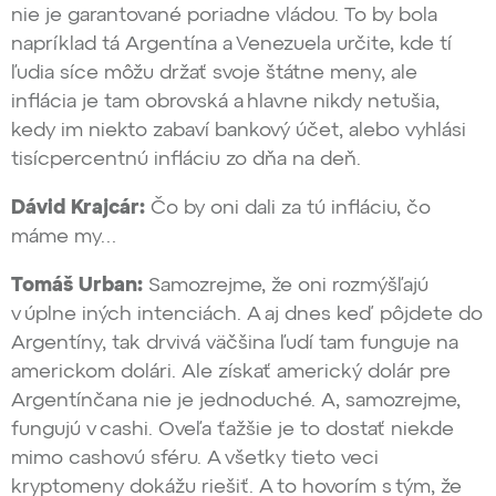
nie je garantované poriadne vládou. To by bola
napríklad tá Argentína a Venezuela určite, kde tí
ľudia síce môžu držať svoje štátne meny, ale
inflácia je tam obrovská a hlavne nikdy netušia,
kedy im niekto zabaví bankový účet, alebo vyhlási
tisícpercentnú infláciu zo dňa na deň.
Dávid Krajcár:
Čo by oni dali za tú infláciu, čo
máme my…
Tomáš Urban:
Samozrejme, že oni rozmýšľajú
v úplne iných intenciách. A aj dnes keď pôjdete do
Argentíny, tak drvivá väčšina ľudí tam funguje na
americkom dolári. Ale získať americký dolár pre
Argentínčana nie je jednoduché. A, samozrejme,
fungujú v cashi. Oveľa ťažšie je to dostať niekde
mimo cashovú sféru. A všetky tieto veci
kryptomeny dokážu riešiť. A to hovorím s tým, že