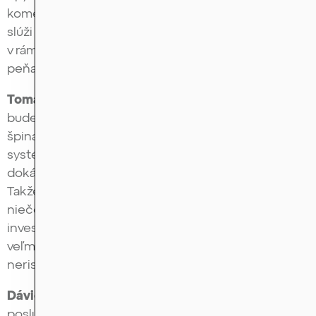
komerčnejších médiách počúvame, ako krypto
slúži aj ako práčka špinavých peňazí. Ako sa ešte
v rámci krypta používajú kryptomeny na pranie
peňazí?
Tomáš Urban:
Opäť veľmi dobrá otázka. A opäť
bude odpoveď vychádzať z toho, že tak, ako sa
špinavé peniaze perú cez tradičný finančný
systém, tak niektorí kriminálnici pochopili, že na to
dokáže v nejakej miere poslúžiť aj kryptosvet.
Takže aj tieto veci sa tam dejú. Myslím, že je to
niečo, čo bežného používateľa alebo malého
investora – nazvime ho retailovým investorom –
veľmi trápiť nemusí. Tam veľa takýto investor
neriskuje.
Dávid Krajcár:
Predpokladám, že ani naši
poslucháči nechcú návod, ako vyprať peniaze.