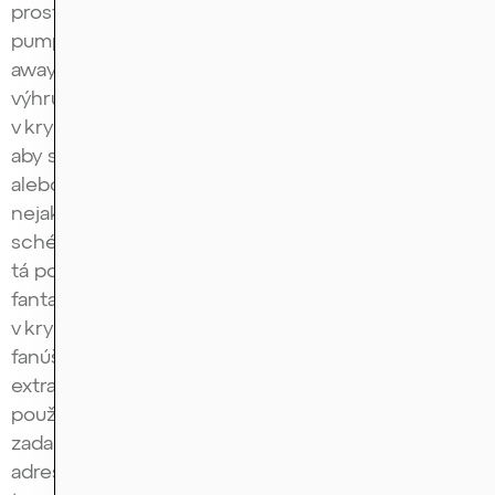
prostriedky, ktoré do toho vloží. To sú tie
pump&dump schémy. Tá ďalšia bola napríklad give
away schéma – niekto sa tvári, že vám pošle nejakú
výhru alebo špeciálnu odmenu v tomto prípade
v krypte a jediné, čo na to potrebujete urobiť je,
aby ste potvrdili nejakú svoju lojalitu alebo účet,
alebo že ste vlastníkom, tak potrebujete najprv
nejaké prostriedky poslať. To sú tie give away
schémy. Ale ten druhý krok sa nikdy nestane, to je
tá podstata. Čiže niekto vám povie, že mám pre vás
fantastický airdrop, to je pojem z krypta. Čiže
v krypte sa deje to, že sem-tam sa lojálnym
fanúšikom alebo userom toho coinu dávajú nejaké
extra coiny zadarmo, aby sa podporila ich
používateľnosť. A niekto vám povie: dáme vám
zadarmo extra coiny, jedine si potrebujeme overiť
adresu vašej peňaženky. Pošlite nám, ja neviem,