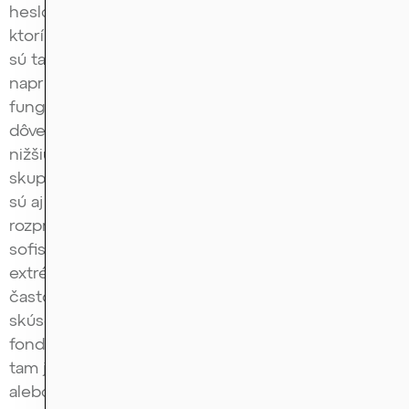
heslo a asi nie je dôvod, aby ho potreboval. Jediní,
ktorí ho potrebujete, ste vy, čiže určite nedávať. To
sú také ľahšie rozpoznateľné scamy, ktoré ale
napriek tomu, že sú ľahšie rozpoznateľné, aj tak
fungujú a, žiaľ, sú úspešné. Čiže zneužívajú buď
dôverčivosť ľudí, nižšiu finančnú gramotnosť, alebo
nižšiu technickú zdatnosť. A potom je druhá
skupina scamov, ktorá je ťažšie rozpoznateľná, a to
sú aj tie Ponziho schémy, o ktorých sme sa
rozprávali. Tie pyramídy, kde už vlastne pracujete so
sofistikovanejšími podvodníkmi a niektoré je naozaj
extrémne ťažké rozpoznať. Príkladom toho je, že
často sú obeťami týchto Ponziho schém jednak aj
skúsenejší finančníci, ale často aj veľké hedge
fondy alebo veľké traderské spoločnosti. Takže
tam je to už oveľa ťažšie. A to nám zasa hovorí
alebo podčiarkuje dôležitosť tej starej poučky, že