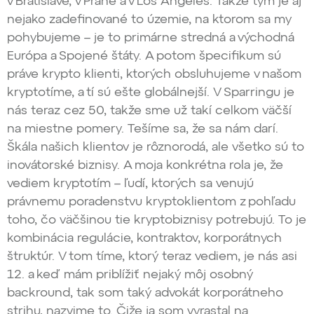
v Bratislave, v Prahe a v Los Angeles. Takže tým je aj
nejako zadefinované to územie, na ktorom sa my
pohybujeme – je to primárne stredná a východná
Európa a Spojené štáty. A potom špecifikum sú
práve krypto klienti, ktorých obsluhujeme v našom
kryptotíme, a tí sú ešte globálnejší. V Sparringu je
nás teraz cez 50, takže sme už takí celkom väčší
na miestne pomery. Tešíme sa, že sa nám darí.
Škála našich klientov je rôznorodá, ale všetko sú to
inovátorské biznisy. A moja konkrétna rola je, že
vediem kryptotím – ľudí, ktorých sa venujú
právnemu poradenstvu kryptoklientom z pohľadu
toho, čo väčšinou tie kryptobiznisy potrebujú. To je
kombinácia regulácie, kontraktov, korporátnych
štruktúr. V tom tíme, ktorý teraz vediem, je nás asi
12. a keď mám priblížiť nejaký môj osobný
backround, tak som taký advokát korporátneho
strihu, nazvime to. Čiže ja som vyrastal na