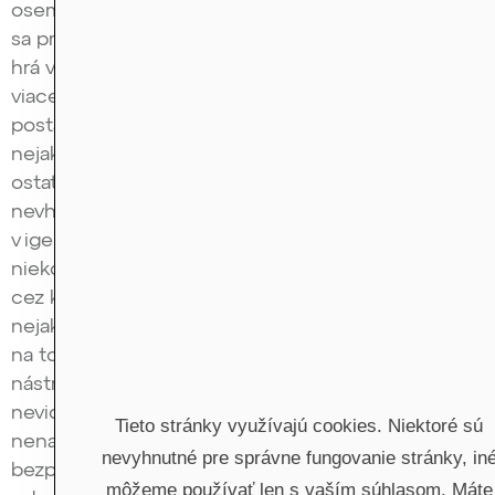
osemstokrát vyšší objem špinavých peňazí, ktorý
sa preperie, oproti kryptosvetu, že ten kryptosvet
hrá v tomto takú veľmi sekundárnu úlohu. Má to
viacero dôvodov. Pretože ten kryptosvet tým, že je
postavený na blockchaine, ktorý je vlastne reťaz
nejakých transparentne prístupných dát všetkým
ostatným používateľom, je na to extrémne
nevhodný. Keď si porovnáme iba príklad hotovosti
v igelitke, čiže klasický cash v igelitke, ktorý
niekomu odovzdám, alebo to budem chcieť urobiť
cez krypto, to znamená, že to preženiem cez
nejaké transakcie, ktoré už navždy ostanú zapísané
na tom blockchaine, tak tá igelitka je oveľa lepší
nástroj. Pretože v momente, ak vás pri tom nikto
nevidel a nikto si vás pri tom neodfotil alebo
Tieto stránky využívajú cookies. Niektoré sú
nenatočil na video, tak už to nie je možné nikdy
nevyhnutné pre správne fungovanie stránky, in
bezpečne dokázať, že tú igelitku ste niekomu
môžeme používať len s vaším súhlasom. Máte