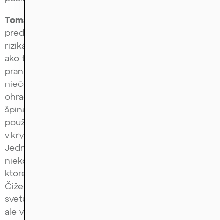
Tomáš Urban:
Áno, v prípade drobného investora
predpokladáme dobrý úmysel. Čiže tam nejaké
riziká alebo nástrahy nehrozia. Ale rád popíšem,
ako to funguje. Kryptosvet v nejakej miere na
pranie špinavých peňazí používaný je. Tu je to zas
niečo, voči čomu ja vždy cítim veľkú potrebu sa
ohradiť, že krypto nebolo vymyslené na pranie
špinavých peňazí a nie je naň ani nejako extra
používané. Veľmi často ten naratív počujeme, že
v kryptosvete sa perú peniaze, ale nie je to pravda.
Jednak tie štatistiky a čísla sa veľmi líšia ale sme
niekde v rozmedzí 0,1 až 0,6 % kryptotransakcií,
ktoré sú používané na pranie špinavých peňazí.
Čiže veľký zlomok a ešte väčší zlomok je to oproti
svetu tradičných financií. Opäť tie štatistiky sa líšia,
ale vo svete tradičných financií je to asi