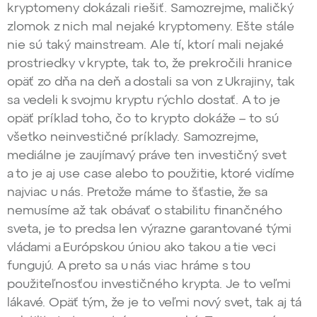
kryptomeny dokázali riešiť. Samozrejme, maličký
zlomok z nich mal nejaké kryptomeny. Ešte stále
nie sú taký mainstream. Ale tí, ktorí mali nejaké
prostriedky v krypte, tak to, že prekročili hranice
opäť zo dňa na deň a dostali sa von z Ukrajiny, tak
sa vedeli k svojmu kryptu rýchlo dostať. A to je
opäť príklad toho, čo to krypto dokáže – to sú
všetko neinvestičné príklady. Samozrejme,
mediálne je zaujímavý práve ten investičný svet
a to je aj use case alebo to použitie, ktoré vidíme
najviac u nás. Pretože máme to šťastie, že sa
nemusíme až tak obávať o stabilitu finančného
sveta, je to predsa len výrazne garantované tými
vládami a Európskou úniou ako takou a tie veci
fungujú. A preto sa u nás viac hráme s tou
použiteľnosťou investičného krypta. Je to veľmi
lákavé. Opäť tým, že je to veľmi nový svet, tak aj tá