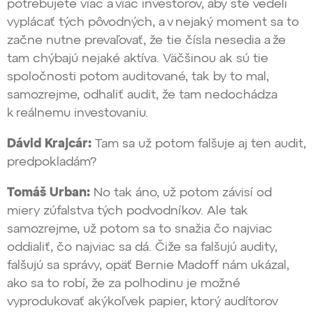
potrebujete viac a viac investorov, aby ste vedeli
vyplácať tých pôvodných, a v nejaký moment sa to
začne nutne prevaľovať, že tie čísla nesedia a že
tam chýbajú nejaké aktíva. Väčšinou ak sú tie
spoločnosti potom auditované, tak by to mal,
samozrejme, odhaliť audit, že tam nedochádza
k reálnemu investovaniu.
Dávid Krajcár:
Tam sa už potom falšuje aj ten audit,
predpokladám?
Tomáš Urban:
No tak áno, už potom závisí od
miery zúfalstva tých podvodníkov. Ale tak
samozrejme, už potom sa to snažia čo najviac
oddialiť, čo najviac sa dá. Čiže sa falšujú audity,
falšujú sa správy, opäť Bernie Madoff nám ukázal,
ako sa to robí, že za polhodinu je možné
vyprodukovať akýkoľvek papier, ktorý audítorov