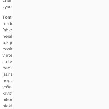
chamtivosti tých ľudí, pretože čakajú z ničoho
vysoké zisky?
Tomáš Urban:
Áno. No ono tie podvody sa dajú
rozdeliť do viacerých skupín. Niektoré sú také
ľahko rozpoznateľné, že keď si od vás pýta niekto
nejaké peniaze či už v klasickej alebo krypto forme,
tak je to podozrivé pred tým, aby vám niečo iné
poslal. Ak si nekupujete vyložene službu, o ktorej
viete, že si ju kupujete, ale ak si kupujete niečo, čo
sa tvári investične, ale najprv vy máte poslať nejaké
peniaze, aby ste dostali obrovskú čiastku späť, to je
jasná červená vlajočka. Takmer určite ide o scam,
neposielať nič. Ak si od vás niekto pýta akékoľvek
vaše údaje k účtom, kryptopeňaženkám alebo
kryptokľúče, tak opäť jasná červená vlajka –
nikomu nič nedávať. Podobne ako keby si od vás
niekto pýtal číslo bankového účtu a prístupové