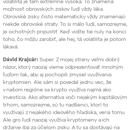
volatilita je tam extrémne vysoká. To znamená
možnosť obrovských ziskov ľudí vždy láka.
Obrovské zisky čisto matematicky vždy znamenajú
niekde obrovské straty. To si málo ľudí, samozrejme,
je ochotných pripustiť. Keď vidíte tie nuly na konci
toho, čo môžu zarobiť, ale hej, tá volatilita je potom
lákavá.
Dávid Krajcár:
Super. Z mojej strany veľmi dobrý
názor, ktorý naozaj vieme odprezentovať mnohým
ľuďom tak, aby aj pochopili zmysel využívania
kryptomien. Ale sám si povedal jednu vec, že
v našom regióne sa krypto využíva najmä ako
investícia. Ako alternatíva voči nejakým kapitálovým
trhom, samozrejme, sú tu nadšenci, ktorí to
využívajú z nejakého ideového hľadiska, veria tomu.
Ale gro ľudí naozaj využíva kryptomeny a ich
držanie iba za účelom zisku. A tu sa dostávajú na