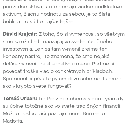
podvodné aktíva, ktoré nemajú žiadne podkladové
aktívum, žiadnu hodnotu za sebou, je to čistá
bublina. To sú tie najčastejšie.
Dávid Krajcár:
Z toho, čo si vymenoval, so všetkým
sme sa už stretli naozaj aj vo svete tradičného
investovania. Len sa tam vymenil zrejme ten
konečný nástroj. To znamená, že sme nejaké
doláre vymenili za alternatívnu menu. Poďme si
povedať troška viac o konkrétnych príkladoch.
Spomenul si prvú tú pyramídovú schému. Tá môže
ako v krypto svete fungovať?
Tomáš Urban:
Tie Ponziho schémy alebo pyramídy
sú úplne totožné ako vo svete tradičných financií.
Možno poslucháči poznajú meno Bernieho
Madoffa.