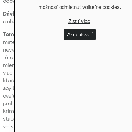
odovzdali.
možnosť odmietnuť voliteľné cookies.
Dávid Krajcár:
V našom regióne tuším viac beží
Zistiť viac
alobal…
Akceptovať
Tomáš Urban:
Áno, ešte rôzne iné obalové
materiály. Ale v tomto je ten cash fantastický, že je
nevystopovateľný pre kriminálnikov. A to krypto
túto funkciu veľmi plniť nedokáže. Do nejakej
miery áno, ale je to oveľa ťažšie, vyžaduje to oveľa
viac technickej zručnosti. Existujú nejaké mixéry,
ktoré dokážu viac rozmixovať tie kryptotransakcie,
aby boli ťažko dohľadateľné. Ale je to už oveľa,
oveľa ťažšie. Plus to krypto je volatilné, čiže niečo
prehnať cez krypto a držať to v krypte je pre
kriminálnikov vyššie riziko, než to mať v nejakej
stabilnej mene, ako je dolár alebo euro. Plus je tu
veľký problém, aj keď sa cez krypto peniaze