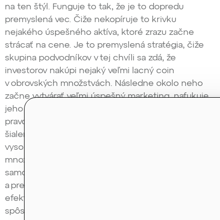
na ten štýl. Funguje to tak, že je to dopredu
premyslená vec. Čiže nekopíruje to krivku
nejakého úspešného aktíva, ktoré zrazu začne
strácať na cene. Je to premyslená stratégia, čiže
skupina podvodníkov v tej chvíli sa zdá, že
investorov nakúpi nejaký veľmi lacný coin
v obrovských množstvách. Následne okolo neho
začne vytvárať veľmi úspešný marketing, nafukuje
jeho cenu vyhláseniami, ktoré nie sú založené na
pravde. Vytvorí okolo neho obrovskú mániu,
šialenstvo, hype. A v momente, keď ten coin vyletí
vysoko, tak ho zasa začnú v obrovských
množstvách predávať a na tom jednak,
samozrejme, brutálne zarobí, že nakúpila za 0,2
a predáva za 1800. ale ono to má zároveň ten
efekt, že odpredaj obrovských množstiev
spôsobujú brutálny pokles ceny aktíva. A zároveň