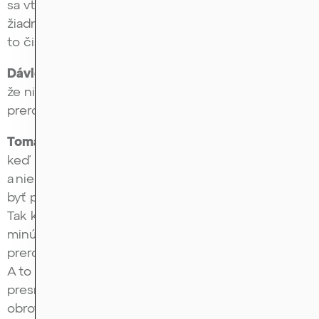
sa vtedy začne prevaľovať, že za tým aktívom nie je
žiadna reálna hodnota, nie je za tým use case, že je
to čistá bublina.
Dávid Krajcár:
Tam sa presne dostávame k tomu,
že niekto na tom extrémne zarobil a niekto
prerobil, pretože nakúpil tú predraženú menu.
Tomáš Urban:
Áno. Ono to vlastne funguje tak, že
keď sa bavíme, že na začiatku je hodnota 0,2
a niekde na vrchole povedzme 1800, ale môže to
byť pokojne aj 120000, toto sú obrovské nárasty.
Tak keď to niekto kúpi pri 118000 a potom to do
minúty dokáže spadnúť na nulu, tak vlastne
prerobil celých 118000. To je to nebezpečenstvo.
A to množstvo ľudí, ktorí nakupujú za 118000, je
presne to najväčšie. Čiže na takejto schéme
obrovské množstvo ľudí dokáže stratiť celé