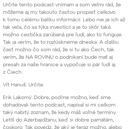
Určite tento podcast vnímam a som veľmi rád, že
môžeme aj my takouto časťou prispieť celkovo
k tomu celému balíku informácií. Lebo nie je ich až
tak veľa, čo sa týka investícií a je to skôr taká
možno cestička zarúbaná pre ľudí, ako to funguje.
Tak ja verím, že to rozlúskneme dneska. A ďalšiu
časť možno čo som rád, že si tu ako Čech, tak
verím, že NA ROVINU o podnikaní bude mať aj
presah za naše hranice a vypočuje si pár ľudí aj
z Čiech.
Vít Hanuš: Určite.
Erik Lakomý: Dobre, poďme možno, keď sme
dohadovali tento podcast, napísal si mi celkom
taký nabitý zoznam, že kedy máš voľné termíny.
Letíš do Azerbajdžanu, keď si dobre pamätám,
čoskoro. Tak povedz, že aký je teraz možno, alebo