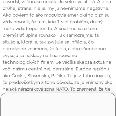
povedal, veľmi ako neistá. Je veľmi volatilná. Ale na
druhej strane, nie je, my ju nevnímame negatívne.
Ako poviem to ako mogulovia amerického biznisu
vždy hovorili, že tam, kde 1 vidí problém, druhý
môže vidieť oportunitu. A snažíme sa o tom
premýšľať úplne rovnako. Tak samozrejme, tá
situácia, ktorá je, tak zvyšuje sa inflácia, čo
prirodzene znamená, že ľudia, alebo všeobecne
zvyšujú sa náklady na financovanie
technologických firiem. Je väčšia skepsa aktuálne
voči nášmu centrálnej, centrálnej Európe regiónu
ako Česko, Slovensko, Poľsko. To je z toho dôvodu,
že predovšetkým z toho dôvodu, že je vnímaný ako
nejaká nárazníková zóna NATO. To znamená, že tie
inštitucionálni investori, keď sa budeme baviť
o veľkých penzijných fondoch, nadnárodných
fondoch a tak ďalej, v tejto chvíli asi sú v nejakom