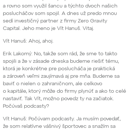
a rovno som využil šancu a týchto dvoch našich
poslucháčov som spojil. A dnes už predo mnou
sedí investičný partner z firmy Zero Gravity
Capital. Jeho meno je Vít Hanuš. Vitaj.
Vít Hanuš: Ahoj, ahoj.
Erik Lakomý: No, takže som rád, že sme to takto
spojili a že v zásade dneska budeme riešiť tému,
ktorá je konkrétne pre poslucháča je praktická
a zároveň veľmi zaujímavá aj pre mňa. Budeme sa
baviť o nielen o zahraničnom, ale celkovo
o kapitále, ktorý môže do firmy plynúť a ako to celé
nastaviť. Tak Vít, možno povedz ty na začiatok.
Počúvaš podcasty?
Vít Hanuš: Počúvam podcasty. Ja musím povedať,
že som relatívne vášnivý športovec a snažím sa