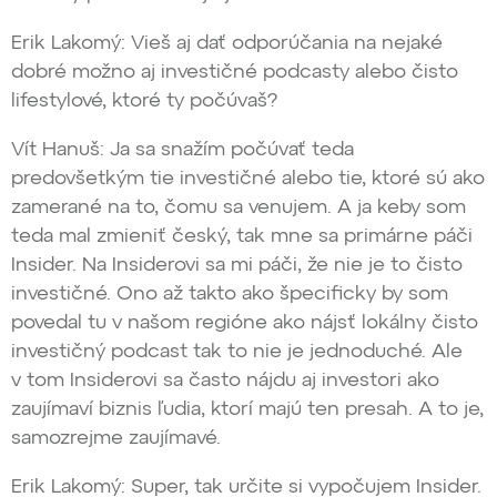
Erik Lakomý: Vieš aj dať odporúčania na nejaké
dobré možno aj investičné podcasty alebo čisto
lifestylové, ktoré ty počúvaš?
Vít Hanuš: Ja sa snažím počúvať teda
predovšetkým tie investičné alebo tie, ktoré sú ako
zamerané na to, čomu sa venujem. A ja keby som
teda mal zmieniť český, tak mne sa primárne páči
Insider. Na Insiderovi sa mi páči, že nie je to čisto
investičné. Ono až takto ako špecificky by som
povedal tu v našom regióne ako nájsť lokálny čisto
investičný podcast tak to nie je jednoduché. Ale
v tom Insiderovi sa často nájdu aj investori ako
zaujímaví biznis ľudia, ktorí majú ten presah. A to je,
samozrejme zaujímavé.
Erik Lakomý: Super, tak určite si vypočujem Insider.