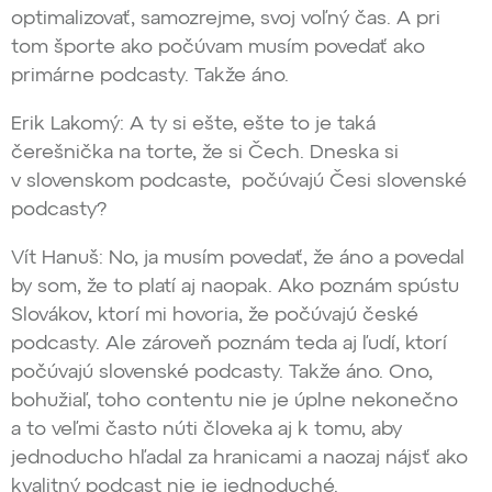
optimalizovať, samozrejme, svoj voľný čas. A pri
tom športe ako počúvam musím povedať ako
primárne podcasty. Takže áno.
Erik Lakomý: A ty si ešte, ešte to je taká
čerešnička na torte, že si Čech. Dneska si
v slovenskom podcaste, počúvajú Česi slovenské
podcasty?
Vít Hanuš: No, ja musím povedať, že áno a povedal
by som, že to platí aj naopak. Ako poznám spústu
Slovákov, ktorí mi hovoria, že počúvajú české
podcasty. Ale zároveň poznám teda aj ľudí, ktorí
počúvajú slovenské podcasty. Takže áno. Ono,
bohužiaľ, toho contentu nie je úplne nekonečno
a to veľmi často núti človeka aj k tomu, aby
jednoducho hľadal za hranicami a naozaj nájsť ako
kvalitný podcast nie je jednoduché.