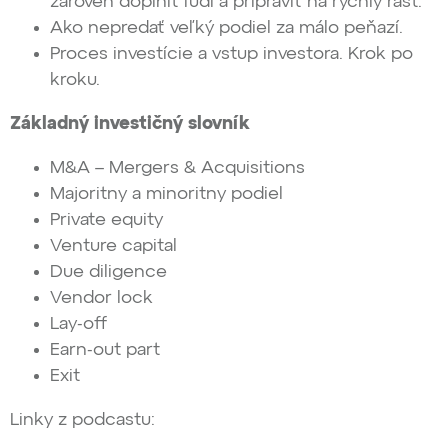
zároveň doplniť ľudí a pripraviť na rýchly rast.
Ako nepredať veľký podiel za málo peňazí.
Proces investície a vstup investora. Krok po
kroku.
Z
á
kladn
ý
investičný
slovn
í
k
M&A – Mergers & Acquisitions
Majoritny a minoritny podiel
Private equity
Venture capital
Due diligence
Vendor lock
Lay-off
Earn-out part
Exit
Linky z podcastu: