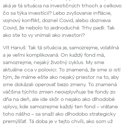
aká je tá situácia na investičných trhoch a celkovo
čo sa týka investícií? Lebo zvyšovanie inflácie,
vojnový konflikt, doznel Covid, alebo doznieva
Covid, že nebolo to jednoduché. Trhy padli. Tak
ako ste to vy vnímali ako investori?
Vít Hanuš: Tak tá situácia je, samozrejme, volatilná
a je veľmi komplikovaná. On každý fond má,
samozrejme, nejaký životný cyklus. My sme
aktuálne cca v polovici. To znamená, že sme si istí
tým, že máme ešte ako nejaký priestor na to, aby
sme dokázali operovať bezo zmeny. To znamená
väčšina týchto zmien neovplyvňuje tie fondy zo
dňa na deň, ale ide skôr o nejako ako dlhodobé
vplyvy, kde samozrejme každý ten fond – vrátane
toho nášho – sa snaží ako dlhodobo strategicky
premýšľať. Tá doba je v tejto chvíli, ako som už