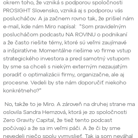
okrem toho, že vzniká s podporou spoločnosti
PROSIGHT Slovensko, vzniká aj s podporou vás
poslucháčov. A ja začnem rovno tak, že prišiel nám
e-mail, kde nám Miro napísal: “Som pravidelným
poslucháčom podcastu NA ROVINU o podnikaní
a že často riešite témy, ktoré sú veľmi zaujímavé
a inšpiratívne. Momentálne riešime vo firme vstup
strategického investora a pred samotný vstupom
by sme sa chceli s niekým externým nezaujatým
poradiť o optimalizácii firmy, organizačne, ale aj
procesne. Vedeli by ste nám doporučiť niekoho
konkrétneho?”
No, takže to je Miro. A zároveň na druhej strane ma
oslovila Sandra Hemzová, ktorá je zo spoločnosti
Zero Gravity Capital, že tiež tento podcast
počúvajú a že sa im veľmi páči. A že či by sme
nevedeli niečo spolu vymyslieť. Tak ja som neváhal