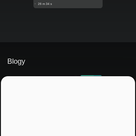
•
26 m 34 s
Blogy
Prepis V posunkovom jazyku
Pre nepočujúcich: Ako sa s
deťmi rozprávať o peniazoch