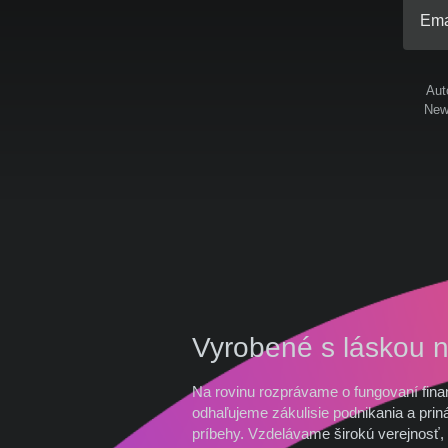
Ema
Aut
News
Vyrobené s láskou 
Na rovinu rozprávame o fungovaní fina
odhaľujeme zákulisie podnikania a prin
príbehy. Vzdelávame širokú verejnosť, 