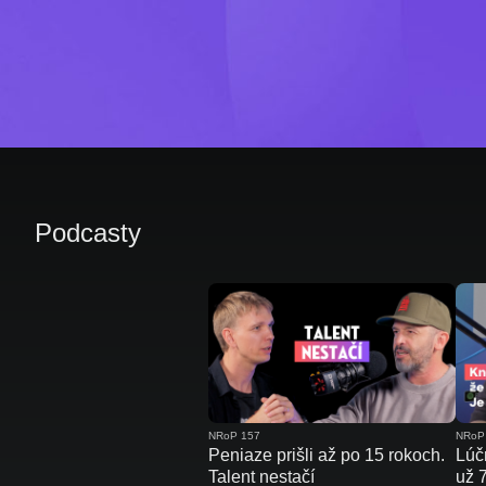
Podcasty
NRoP 157
NRoP
Peniaze prišli až po 15 rokoch.
Lúčn
Talent nestačí
už 