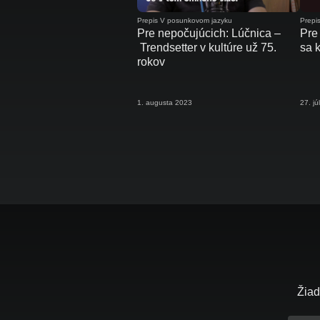
Prepis V posunkovom jazyku
Prepi
Pre nepočujúcich: Lúčnica –
Pre
Trendsetter v kultúre už 75.
sa 
rokov
1. augusta 2023
27. j
Žiad