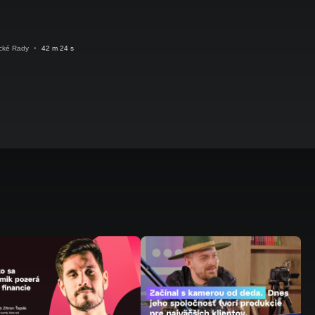
ické Rady
•
42 m 24 s