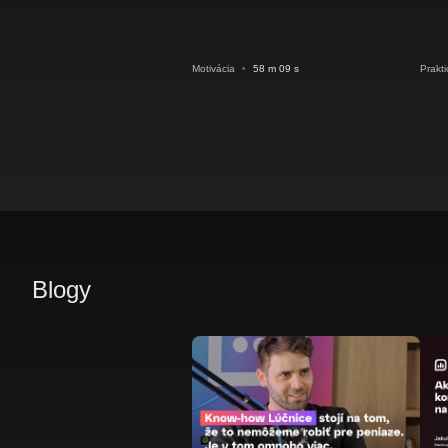
Motivácia
•
58 m 09 s
Prakt
Blogy