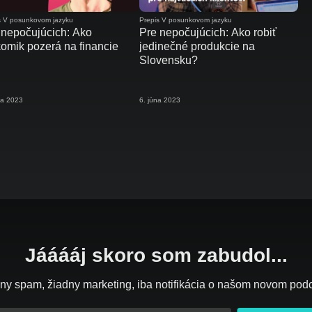
s V posunkovom jazyku
Prepis V posunkovom jazyku
 nepočujúcich: Ako
Pre nepočujúcich: Ako robiť
komik pozerá na financie
jedinečné produkcie na
Slovensku?
úla 2023
6. júna 2023
Jááááj skoro som zabudol...
ny spam, žiadny marketing, iba notifikácia o našom novom pod