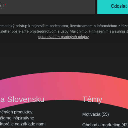
il
Odoslať
omatický prístup k najnovším podcastom, livestreamom a informáciam z bizn
letter posielame prostredníctvom služby Mailchimp. Prihlásením sa súhlasí
spracovaním osobných údajov
.
na Slovensku
Témy
nčných produktov,
Motivácia (59)
ášame inšpiratívne
ktorá je na základe nami
Obchod a marketing (