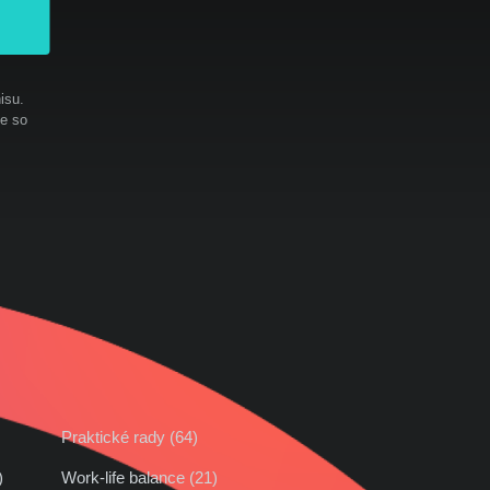
isu.
te so
Praktické rady (64)
42)
Work-life balance (21)