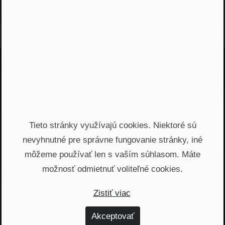
Jááááj skoro som
zabudol...
Žiadny spam, žiadny marketing, iba notifikácia o
Tieto stránky využívajú cookies. Niektoré sú
našom novom podcaste
nevyhnutné pre správne fungovanie stránky, iné
môžeme používať len s vaším súhlasom. Máte
Email
možnosť odmietnuť voliteľné cookies.
Odoslať
Zistiť viac
Automatický prístup k najnovším podcastom, livestreamom
Akceptovať
a informáciam z biznisu. Newsletter posielame
prostredníctvom služby Mailchimp. Prihlásením sa súhlasíte