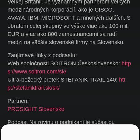
Veľkej Británii. Je významným partnerom veľkých
medzinárodných korporácií, ako je CISCO,
AVAYA, IBM, MICROSOFT a mnohých ďalších. S
obratom celej skupiny vo výške viac ako 100 mil.
EUR a viac ako 800 zamestnancami sa radí
medzi najväčšie slovenské firmy na Slovensku.
Zaujímavé linky z podcastu:
Web spoločnosti SOITRON Československo:
http
s://www.soitron.com/sk/
Ultra-bežecký pretek STEFANIK TRAIL 140:
htt
p://stefaniktrail.sk/sk/
Partneri:
PROSIGHT Slovensko
Podcast Na rovinu o podnikaní je súčasťou
vzdelávacej platformy pod názvom Na rovinu
Online a je projektom spoločnosti PROSIGHT