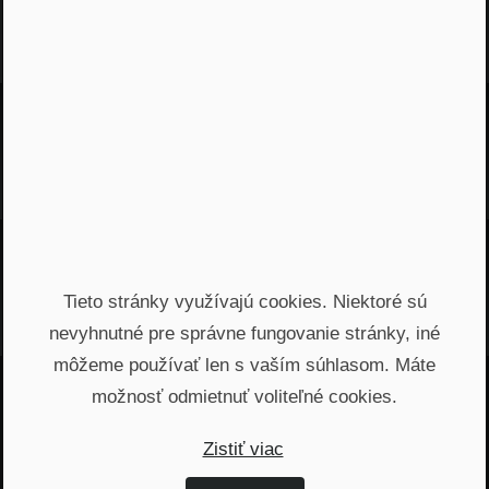
Najnovšie podcasty
Odporúčané epizódy
Tieto stránky využívajú cookies. Niektoré sú
nevyhnutné pre správne fungovanie stránky, iné
môžeme používať len s vaším súhlasom. Máte
možnosť odmietnuť voliteľné cookies.
Jááááj skoro som
Zistiť viac
zabudol...