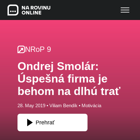
NRoP 9
Ondrej Smolár:
Úspešná firma je
behom na dlhú trať
28. May 2019 •
Viliam Bendík
•
Motivácia
Prehrať