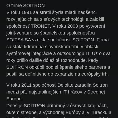
O firme SOITRON
V roku 1991 sa stretli štyria mladí nadšenci
rozvíjajúcich sa sieťových technológií a založili
spoločnosť TRONET. V roku 2003 po vytvorení
joint-venture so španielskou spoločnosťou
SOITSA SA vznikla spoločnosť SOITRON. Firma
sa stala lídrom na slovenskom trhu v oblasti
systémovej integrácie a outsourcingu IT. Už o dva
roky prišlo ďalšie dôležité rozhodnutie, kedy
SOITRON odkúpil podiel španielskeho partnera a
pustil sa definitívne do expanzie na európsky trh.
V roku 2011 spoločnosť Deloitte zaradila Soitron
medzi päť najstabilnejších IT hráčov v Strednej
Európe.
Dnes je SOITRON prítomný v ôsmych krajinách,
okrem strednej a východnej Európy aj v Turecku a