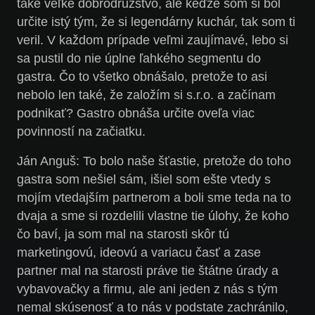
také veľké dobrodružstvo, ale keďže som si bol
určite istý tým, že si legendárny kuchár, tak som ti
veril. V každom prípade veľmi zaujímavé, lebo si
sa pustil do nie úplne ľahkého segmentu do
gastra. Čo to všetko obnášalo, pretože to asi
nebolo len také, že založím si s.r.o. a začínam
podnikať? Gastro obnáša určite oveľa viac
povinností na začiatku.
Ján Anguš:
To bolo naše šťastie, pretože do toho
gastra som nešiel sám, išiel som ešte vtedy s
mojím vtedajším partnerom a boli sme teda na to
dvaja a sme si rozdelili vlastne tie úlohy, že koho
čo baví, ja som mal na starosti skôr tú
marketingovú, ideovú a variacu časť a zase
partner mal na starosti práve tie štátne úrady a
vybavovačky a firmu, ale ani jeden z nás s tým
nemal skúsenosť a to nás v podstate zachránilo,