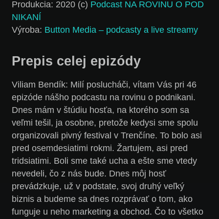
Produkcia: 2020 (c)
Podcast NA ROVINU O POD
NIKANÍ
Výroba:
Button Media – podcasty a live streamy
Prepis celej epizódy
Viliam Bendík:
Milí poslucháči, vítam Vás pri 46
epizóde nášho podcastu na rovinu o podnikani.
Dnes mám v štúdiu hosťa, na ktorého som sa
veľmi tešil, ja osobne, pretože kedysi sme spolu
organizovali pivný festival v Trenčíne. To bolo asi
pred osemdesiatimi rokmi. Žartujem, asi pred
tridsiatimi. Boli sme také ucha a ešte sme vtedy
nevedeli, čo z nás bude. Dnes môj hosť
prevádzkuje, už v podstate, svoj druhý veľký
biznis a budeme sa dnes rozprávať o tom, ako
funguje u neho marketing a obchod. Čo to všetko