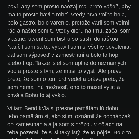
baví, aby som proste naozaj mal preto vášeň, aby
ma to proste bavilo robiť. Vtedy prvá voľba bola,
bolo gastro, bolo varenie, pretože varil som veľmi
rád a našiel som tu vtedy dieru na trhu, začal som
vlastne, otvoril som bistro so sushi donáškou.
Naučil som sa to, vybavil som si všetky povolenia,
dal som výpoveď v zamestnaní a bolo to hop
alebo trop. Takže išiel som úplne do neznámych
vôd a proste s tým, že musí to vyjsť. Ale práve
preto, že som o tom prd vedel a práve preto, že
som nemal inú možnosť, ono to musel vyjsť a
chvála Bohu to aj vyšlo.
Viliam Bendík:
Ja si presne pamätám tú dobu,
lebo pamätám si, ako si mi oznámil že odchádzaš
do zamestnania a ja som s hrôzou v očiach na
teba pozeral, že si si taký istý, že to pôjde. Bolo to