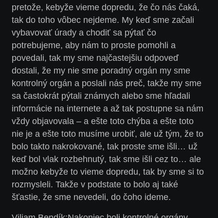
pretože, kebyže vieme dopredu, že čo nás čaká,
tak do toho vôbec nejdeme. My keď sme začali
vybavovať úrady a chodiť sa pýtať čo
potrebujeme, aby nám to proste pomohli a
povedali, tak my sme najčastejšiu odpoveď
dostali, že my nie sme poradný orgán my sme
kontrolný orgán a poslali nás preč, takže my sme
sa častokrát pýtali známych alebo sme hľadali
informácie na internete a až tak postupne sa nám
vždy objavovala – a ešte toto chýba a ešte toto
nie je a ešte toto musíme urobiť, ale už tým, že to
bolo takto nakrokované, tak proste sme išli… už
keď bol vlak rozbehnutý, tak sme išli cez to… ale
možno kebyže to vieme dopredu, tak by sme si to
rozmysleli. Takže v podstate to bolo aj také
šťastie, že sme nevedeli, do čoho ideme.
Viliam Bendík:
Nakoniec boli kontrolné orgány