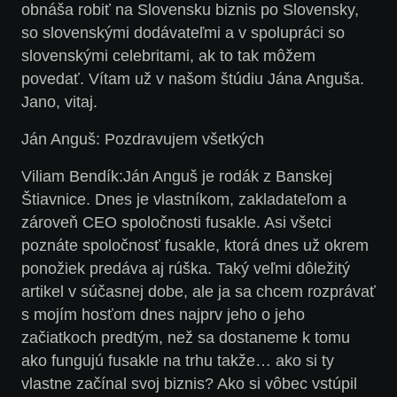
obnáša robiť na Slovensku biznis po Slovensky,
so slovenskými dodávateľmi a v spolupráci so
slovenskými celebritami, ak to tak môžem
povedať. Vítam už v našom štúdiu Jána Anguša.
Jano, vitaj.
Ján Anguš:
Pozdravujem všetkých
Viliam Bendík:
Ján Anguš je rodák z Banskej
Štiavnice. Dnes je vlastníkom, zakladateľom a
zároveň CEO spoločnosti fusakle. Asi všetci
poznáte spoločnosť fusakle, ktorá dnes už okrem
ponožiek predáva aj rúška. Taký veľmi dôležitý
artikel v súčasnej dobe, ale ja sa chcem rozprávať
s mojím hosťom dnes najprv jeho o jeho
začiatkoch predtým, než sa dostaneme k tomu
ako fungujú fusakle na trhu takže… ako si ty
vlastne začínal svoj biznis? Ako si vôbec vstúpil