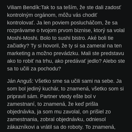
Viliam Bendík:
Tak to sa teším, že ste dali zadosť
kontrolným orgánom, môžu vás chodiť
kontrolovať. Ja len poviem poslucháčom, že sa
rozprávame o tvojom prvom biznise, ktorý sa volal
Moshi-Moshi. Bolo to sushi bistro. Aké boli tie
začiatky? Ty si hovoril, že ty si sa zameral na ten
marketing a možno prevádzku. Mali ste predstavu
ako to robiť na trhu, ako predávať jedlo? Alebo ste
sa to učili za pochodu?
Ján Anguš:
Všetko sme sa učili sami na sebe. Ja
som bol jediný kuchár, to znamená, všetko som si
pripravil sám. Partner vtedy ešte bol v
zamestnaní, to znamená, že keď prišla
objednávka, ja som mu zavolal, on prišiel zo
zamestnania, zobral objednávku, odniesol
zákazníkovi a vrátil sa do roboty. To znamená,