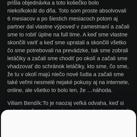
prišla objednávka a toto koliečko bolo
niekoľkokrát do dňa. Toto som proste absolvovali
6 mesiacov a po šiestich mesiacoch potom aj
partner dal vlastne výpoveď v zamestnaní a začali
sme to robiť úplne na full time. A keď sme vlastne
skončili variť a keď sme upratali a skončili všetko
čo sme potrebovali na prevádzke, tak sme zobrali
letáčiky a začali sme chodiť po okolí a začali sme
vhadzovať do schránok letáčiky, kto sme, čo sme,
že tu v okolí majú niečo nové ľudia a začali sme
také veľmi nesmelé nejaké pokusy aj na internete,
online, ale všetko to bolo len, že …náhoda.
Viliam Bendík:
To je naozaj veľká odvaha, keď si
zoberiem že na 6 mesiacov si to zobral na vlastné
triko, na vlastné plecia, tvoj partner v podstate 6
mesiacov vyčkával, či to vyjde. To znamená, že
po tých šiestich mesiacoch ste už vedeli, že už to