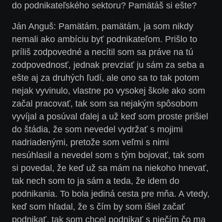
do podnikateľského sektoru? Pamätáš si ešte?
Ján Anguš:
Pamätám, pamätám, ja som nikdy
nemali ako ambíciu byť podnikateľom. Prišlo to
príliš zodpovedné a necítil som sa práve na tú
zodpovednosť, jednak prevziať ju sám za seba a
ešte aj za druhých ľudí, ale ono sa to tak potom
nejak vyvinulo, vlastne po vysokej škole ako som
začal pracovať, tak som sa nejakým spôsobom
vyvíjal a posúval ďalej a už keď som proste prišiel
do štádia, že som nevedel vydržať s mojimi
nadriadenými, pretože som veľmi s nimi
nesúhlasil a nevedel som s tým bojovať, tak som
si povedal, že keď už sa mám na niekoho hnevať,
tak nech som to ja sám a teda, že idem do
podnikania. To bola jediná cesta pre mňa. A vtedy,
keď som hľadal, že s čím by som išiel začať
podnikať, tak som chcel podnikať s niečím čo ma