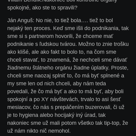
spokojné, ako ste to spravili?
Ján Anguš:
No nie, to tiež bola…. tiež to bol
nejaký ten proces. Keď sme išli do podnikania, tak
sme si s partnerom hovorili, že chceme mať
podnikanie s ľudskou tvárou. Možno to znie trošku
ako klišé, ale ako fakt to bolo to, na čom sme
chceli stavať, to znamená, že nechceli sme dávať
žiadnemu štátneho orgánu žiadne úplatky. Proste,
chceli sme naozaj splniť to, čo má byť splnené a
my sme len od nich chceli, aby nám teda
povedali, že čo má byť a ako to má byť, aby boli
spokojní a po XY návštevách, trvalo to asi šesť
mesiacov, čo nás s prepáčením buzerovali, či už
je to hygiena alebo hocijaký iný úrad, tak
nakoniec sme už mali potom všetko tak tip-top, že
už nám nikto nič nemohol.