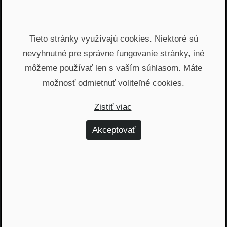
Tieto stránky využívajú cookies. Niektoré sú
Jááááj skoro som
nevyhnutné pre správne fungovanie stránky, iné
zabudol...
môžeme používať len s vaším súhlasom. Máte
možnosť odmietnuť voliteľné cookies.
Žiadny spam, žiadny marketing, iba notifikácia o
našom novom podcaste
Zistiť viac
Email
Akceptovať
Odoslať
Automatický prístup k najnovším podcastom, livestreamom
a informáciam z biznisu. Newsletter posielame
prostredníctvom služby Mailchimp. Prihlásením sa súhlasíte
so
spracovaním osobných údajov
.