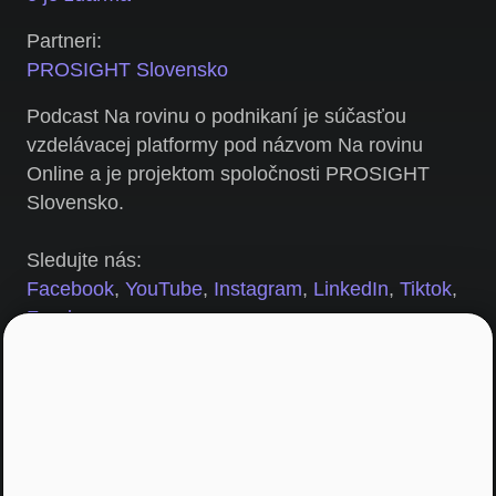
Partneri:
PROSIGHT Slovensko
Podcast Na rovinu o podnikaní je súčasťou
vzdelávacej platformy pod názvom Na rovinu
Online a je projektom spoločnosti PROSIGHT
Slovensko.
Sledujte nás:
Facebook
,
YouTube
,
Instagram
,
LinkedIn
,
Tiktok
,
Feed
Produkcia: 2020 ©
Podcast NA ROVINU O PODN
IKANÍ
Výroba:
Button Media – podcasty a živé prenosy
Miroslav Uďan
shoptet