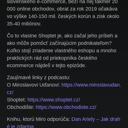
slovenského e-commerce, beží na nej takmer 20
000 online obchodov, obrat za rok 2019 očakáva
vo výške 140-150 mil. českých korún a zisk okolo
35-40 miliónov.
Čo to vlastne Shoptet je, ako začal jeho príbeh a
ako môže pomôcť začínajúcim podnikateľom?
Koľko stojí zriadenie vlastného eshopu a mnoho
praktických rád od priekopníka českého
ecommerce nájdeš v tejto epizóde.
Zaujímavé linky z podcastu:
O Miroslavovi Uďanovi:
https://www.miroslavudan.
cz/
Shoptet:
https://www.shoptet.cz/
Obchodište:
https://www.obchodiste.cz/
Knihu, ktorú Miro odporúča:
Dan Ariely – Jak drah
é je zdarma