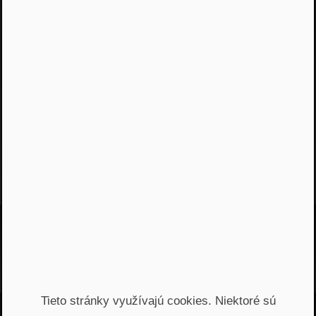
Moderátor
Peter Vrábel
PROSIGHT Slovensko
Najnovšie podcasty
Tieto stránky využívajú cookies. Niektoré sú