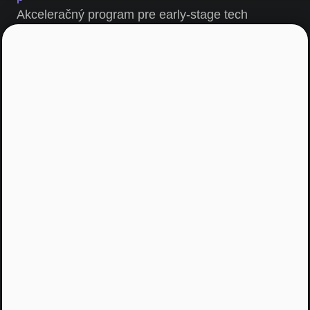
Akceleračný program pre early-stage tech
startupy –
http://impacthub.sk/uplift/
Partneri:
PROSIGHT Slovensko
Podcast Na rovinu o podnikaní je súčasťou
vzdelávacej platformy pod názvom Na rovinu
Online a je projektom spoločnosti PROSIGHT
Slovensko.
Sledujte nás:
Facebook
,
YouTube
,
Instagram
,
LinkedIn
,
Tiktok
,
Feed
Produkcia: 2019 ©
Podcast NA ROVINU O PODN
IKANÍ
Výroba:
Button Media – podcasty a živé prenosy