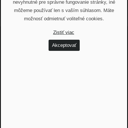
nevyhnutné pre správne fungovanie stránky, iné
Odporúčané epizódy
môžeme používať len s vaším súhlasom. Máte
možnosť odmietnuť voliteľné cookies.
Zistiť viac
Jááááj skoro som
Akceptovať
zabudol...
Žiadny spam, žiadny marketing, iba notifikácia o
našom novom podcaste
Email
Odoslať
Automatický prístup k najnovším podcastom, livestreamom
a informáciam z biznisu. Newsletter posielame
prostredníctvom služby Mailchimp. Prihlásením sa súhlasíte