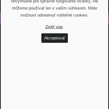
nevyhnutné pre správne fungovanie stránky, iné
môžeme používať len s vaším súhlasom. Máte
možnosť odmietnuť voliteľné cookies.
Vyrobené s láskou na Slovensku
Zistiť viac
Na rovinu rozprávame o fungovaní finančných produktov,
odhaľujeme zákulisie podnikania a prinášame inšpiratívne
Akceptovať
príbehy. Vzdelávame širokú verejnosť, ktorá je na základe
nami poskytnutých vedomostí schopná urobiť najvýhodnejšie
finančné rozhodnutia a nakopnúť svoj biznis.
Témy
Dôchodok (6)
Hypotéky (10)
Investovanie (59)
Osobné financie (20)