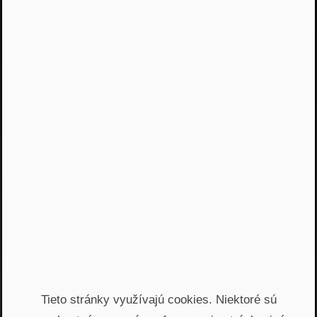
Jááááj skoro som
zabudol...
Žiadny spam, žiadny marketing, iba notifikácia o
našom novom podcaste
Email
Odoslať
Automatický prístup k najnovším podcastom, livestreamom
a informáciam z biznisu. Newsletter posielame
prostredníctvom služby Mailchimp. Prihlásením sa súhlasíte
so
spracovaním osobných údajov
.
Tieto stránky využívajú cookies. Niektoré sú