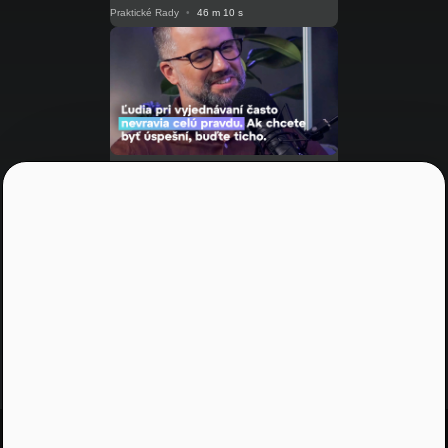
Praktické Rady
•
46 m 10 s
NRoP 123
Umenie vyjednávať: Buď ticho,
počúvaj a zachovaj pokoj
Praktické Rady
•
53 m 38 s