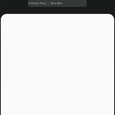
Praktické Rady
•
53 m 38 s
Jááááj skoro som
zabudol...
Žiadny spam, žiadny marketing, iba notifikácia o
našom novom podcaste
Email
Odoslať