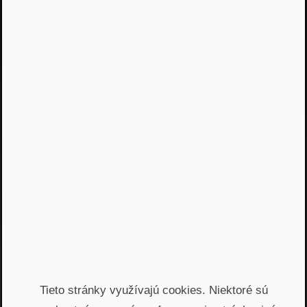
Jááááj skoro som
zabudol...
Žiadny spam, žiadny marketing, iba notifikácia o
našom novom podcaste
Email
Odoslať
Automatický prístup k najnovším podcastom, livestreamom
a informáciam z biznisu. Newsletter posielame
prostredníctvom služby Mailchimp. Prihlásením sa súhlasíte
so
spracovaním osobných údajov
.
Tieto stránky využívajú cookies. Niektoré sú