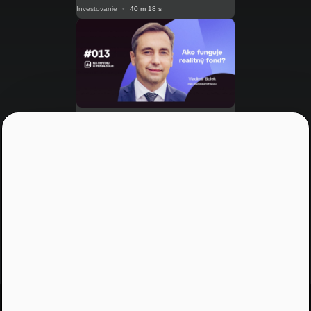
Investovanie
•
40 m 18 s
NRoPE 13
Ako funguje realitný fond?
Investovanie
•
19 m 36 s