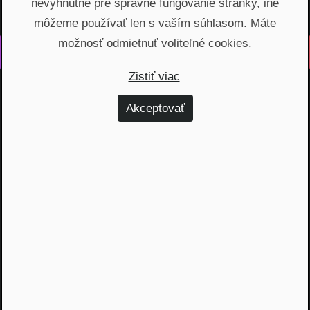
nevyhnutné pre správne fungovanie stránky, iné
môžeme používať len s vaším súhlasom. Máte
možnosť odmietnuť voliteľné cookies.
Vyrobené s láskou na Slovensku
Zistiť viac
Na rovinu rozprávame o fungovaní finančných produktov,
odhaľujeme zákulisie podnikania a prinášame inšpiratívne
Akceptovať
príbehy. Vzdelávame širokú verejnosť, ktorá je na základe
nami poskytnutých vedomostí schopná urobiť najvýhodnejšie
finančné rozhodnutia a nakopnúť svoj biznis.
Témy
Dôchodok (6)
Hypotéky (10)
Investovanie (59)
Osobné financie (20)