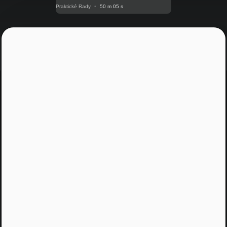
Praktické Rady
•
50 m 05 s
Jááááj skoro som
zabudol...
Žiadny spam, žiadny marketing, iba notifikácia o
našom novom podcaste
Email
Odoslať