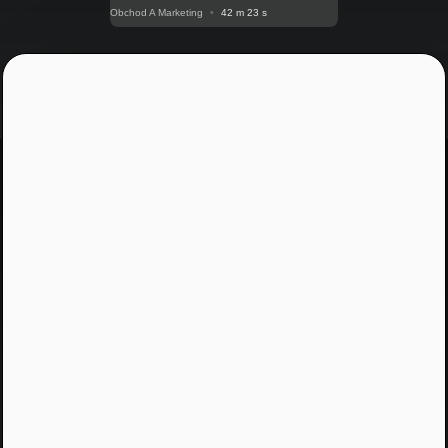
Obchod A Marketing
•
42 m 23 s
Jááááj skoro som
zabudol...
Žiadny spam, žiadny marketing, iba notifikácia o
našom novom podcaste
Email
Odoslať