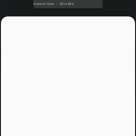
Praktické Rady
•
35 m 39 s
Jááááj skoro som
zabudol...
Žiadny spam, žiadny marketing, iba notifikácia o
našom novom podcaste
Email
Odoslať