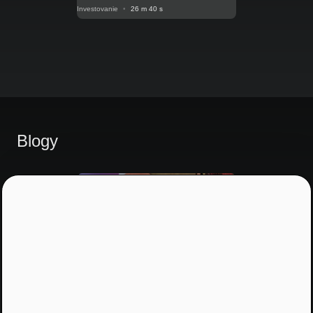
Investovanie
•
26 m 40 s
Blogy
Prepis V posunkovom jazyku
Pre nepočujúcich: Onkológ,
ktorý posúva hranice výskumu:
Prevenciu máme vo svojich