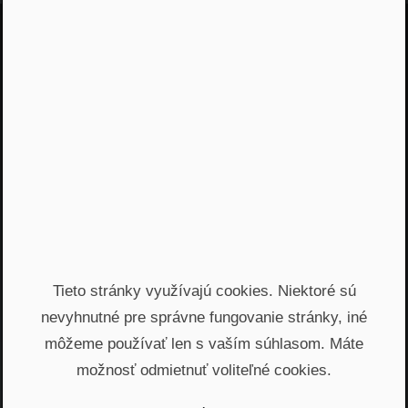
Jááááj skoro som
zabudol...
Žiadny spam, žiadny marketing, iba notifikácia o
našom novom podcaste
Email
Odoslať
Automatický prístup k najnovším podcastom, livestreamom
Tieto stránky využívajú cookies. Niektoré sú
a informáciam z biznisu. Newsletter posielame
nevyhnutné pre správne fungovanie stránky, iné
prostredníctvom služby Mailchimp. Prihlásením sa súhlasíte
so
spracovaním osobných údajov
.
môžeme používať len s vaším súhlasom. Máte
možnosť odmietnuť voliteľné cookies.