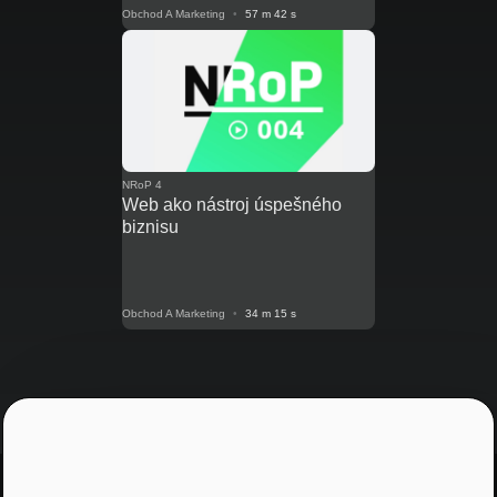
Obchod A Marketing
•
57 m 42 s
NRoP 4
Web ako nástroj úspešného
biznisu
Obchod A Marketing
•
34 m 15 s