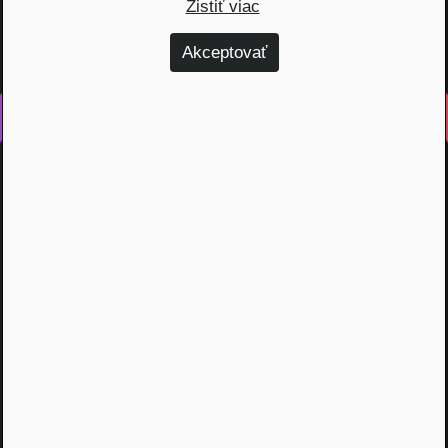
Zistiť viac
Akceptovať
Vyrobené s láskou na Slovensku
Na rovinu rozprávame o fungovaní finančných produktov,
odhaľujeme zákulisie podnikania a prinášame inšpiratívne
príbehy. Vzdelávame širokú verejnosť, ktorá je na základe
nami poskytnutých vedomostí schopná urobiť najvýhodnejšie
finančné rozhodnutia a nakopnúť svoj biznis.
Témy
Dôchodok (6)
Hypotéky (10)
Investovanie (59)