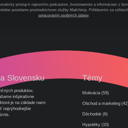
omatický prístup k najnovším podcastom, livestreamom a informáciam z bizn
letter posielame prostredníctvom služby Mailchimp. Prihlásením sa súhlasí
spracovaním osobných údajov
.
na Slovensku
Témy
nčných produktov,
Motivácia (59)
ášame inšpiratívne
ktorá je na základe nami
Obchod a marketing (
ť najvýhodnejšie
Dôchodok (6)
iznis.
Hypotéky (10)