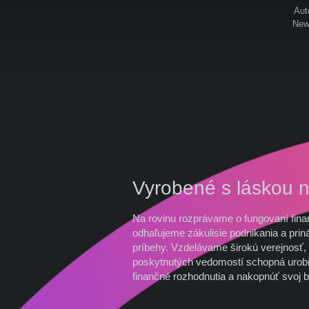
Aut
News
Vyrobené s láskou 
Na rovinu rozprávame o fungovaní fina
odhaľujeme zákulisie podnikania a prin
príbehy. Vzdelávame širokú verejnosť, 
poskytnutých vedomostí schopná urobi
finančné rozhodnutia a nakopnúť svoj b