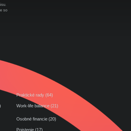
isu.
te so
Praktické rady (64)
42)
Work-life balance (21)
Osobné financie (20)
Poistenie (17)