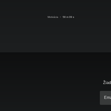
Motivácia
•
58 m 09 s
Žiad
Ema