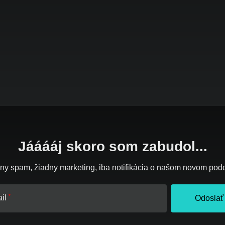
Jááááj skoro som zabudol...
ny spam, žiadny marketing, iba notifikácia o našom novom pod
il
Odoslať