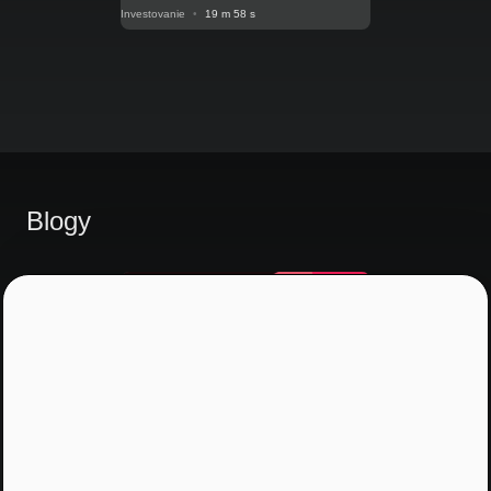
Investovanie
•
19 m 58 s
Blogy
Prepis V posunkovom jazyku
Pre nepočujúcich: Energetické
riešenia sú kľúčom k úsporám.