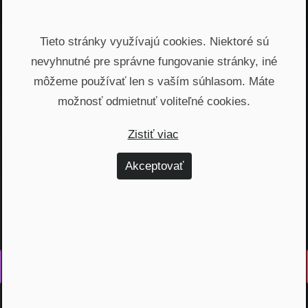
Email
Tieto stránky využívajú cookies. Niektoré sú
Odoslať
nevyhnutné pre správne fungovanie stránky, iné
môžeme používať len s vaším súhlasom. Máte
Automatický prístup k najnovším podcastom, livestreamom
možnosť odmietnuť voliteľné cookies.
a informáciam z biznisu. Newsletter posielame
prostredníctvom služby Mailchimp. Prihlásením sa súhlasíte
Zistiť viac
so
spracovaním osobných údajov
.
Akceptovať
Vyrobené s láskou na Slovensku
Na rovinu rozprávame o fungovaní finančných produktov,