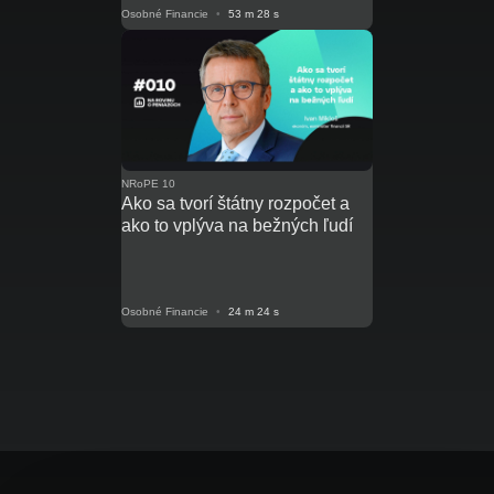
Osobné Financie
•
53 m 28 s
NRoPE 10
Ako sa tvorí štátny rozpočet a
ako to vplýva na bežných ľudí
Osobné Financie
•
24 m 24 s