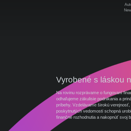
Aut
News
Vyrobené s láskou 
Na rovinu rozprávame o fungovaní fina
odhaľujeme zákulisie podnikania a prin
príbehy. Vzdelávame širokú verejnosť, 
poskytnutých vedomostí schopná urobi
finančné rozhodnutia a nakopnúť svoj b