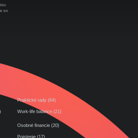
isu.
te so
Praktické rady (64)
42)
Work-life balance (21)
Osobné financie (20)
Poistenie (17)