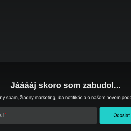
Jááááj skoro som zabudol...
ny spam, žiadny marketing, iba notifikácia o našom novom pod
il
Odoslať