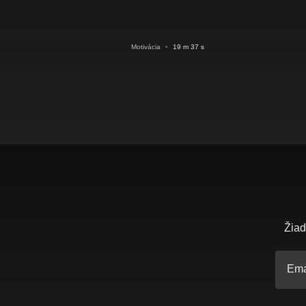
Motivácia
•
19 m 37 s
Žiad
Ema