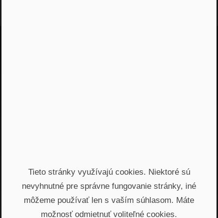
Jááááj skoro som
zabudol...
Žiadny spam, žiadny marketing, iba notifikácia o
našom novom podcaste
Email
Odoslať
Tieto stránky využívajú cookies. Niektoré sú
Automatický prístup k najnovším podcastom, livestreamom
nevyhnutné pre správne fungovanie stránky, iné
a informáciam z biznisu. Newsletter posielame
prostredníctvom služby Mailchimp. Prihlásením sa súhlasíte
môžeme používať len s vaším súhlasom. Máte
so
spracovaním osobných údajov
.
možnosť odmietnuť voliteľné cookies.